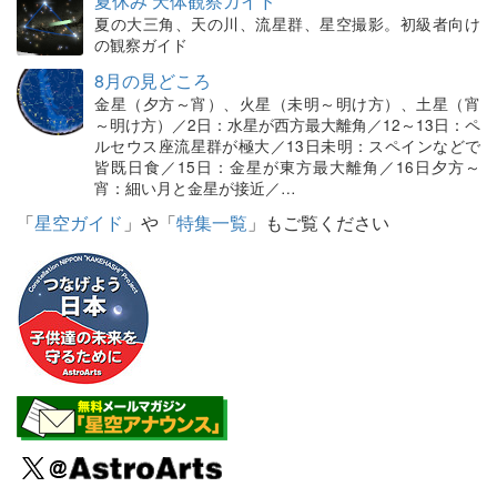
夏休み 天体観察ガイド
夏の大三角、天の川、流星群、星空撮影。初級者向け
の観察ガイド
8月の見どころ
金星（夕方～宵）、火星（未明～明け方）、土星（宵
～明け方）／2日：水星が西方最大離角／12～13日：ペ
ルセウス座流星群が極大／13日未明：スペインなどで
皆既日食／15日：金星が東方最大離角／16日夕方～
宵：細い月と金星が接近／…
「
星空ガイド
」や「
特集一覧
」もご覧ください