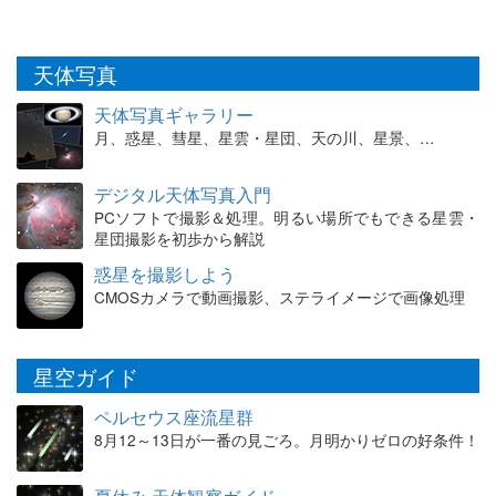
天体写真
天体写真ギャラリー
月、惑星、彗星、星雲・星団、天の川、星景、…
デジタル天体写真入門
PCソフトで撮影＆処理。明るい場所でもできる星雲・
星団撮影を初歩から解説
惑星を撮影しよう
CMOSカメラで動画撮影、ステライメージで画像処理
星空ガイド
ペルセウス座流星群
8月12～13日が一番の見ごろ。月明かりゼロの好条件！