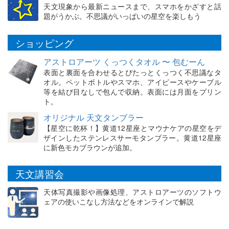
天文現象から最新ニュースまで、スマホをかざすと話
題がうかぶ。不思議がいっぱいの星空を楽しもう
ショッピング
アストロアーツ くっつくタオル 〜 包むーん
表面と裏面を合わせるとぴたっとくっつく不思議なタ
オル。ペットボトルやスマホ、アイピースやケーブル
等を結び目なしで包んで収納。表面には月面をプリン
ト。
オリジナル 天文タンブラー
【星空に乾杯！】黄道12星座とマウナケアの星空をデ
ザインしたステンレスサーモタンブラー。黄道12星座
に新色モカブラウンが追加。
天文講習会
天体写真撮影や画像処理、アストロアーツのソフトウ
ェアの使いこなし方法などをオンラインで解説