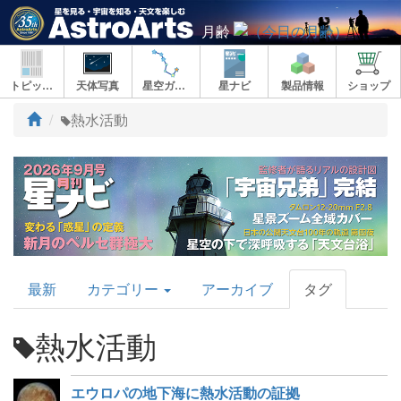
月齢
トピックス
天体写真
星空ガイド
星ナビ
製品情報
ショップ
ト
熱水活動
ッ
プ
AstroArts
最新
カテゴリー
アーカイブ
タグ
Topics
熱水活動
エウロパの地下海に熱水活動の証拠