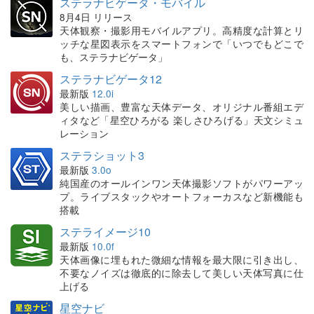
ステラナビゲータ・モバイル
8月4日 リリース
天体観察・撮影用モバイルアプリ。高精度な計算とリ
ッチな星図表示をスマートフォンで「いつでもどこで
も、ステラナビゲータ」
ステラナビゲータ12
最新版
12.0i
美しい描画、豊富な天体データ、オリジナル番組エデ
ィタなど「星空ひろがる 楽しさひろげる」天文シミュ
レーション
ステラショット3
最新版
3.0o
純国産のオールインワン天体撮影ソフトがパワーアッ
プ。ライブスタックやオートフォーカスなど新機能も
搭載
ステライメージ10
最新版
10.0f
天体画像に埋もれた微細な情報を最大限に引き出し、
不要なノイズは徹底的に除去して美しい天体写真に仕
上げる
星空ナビ