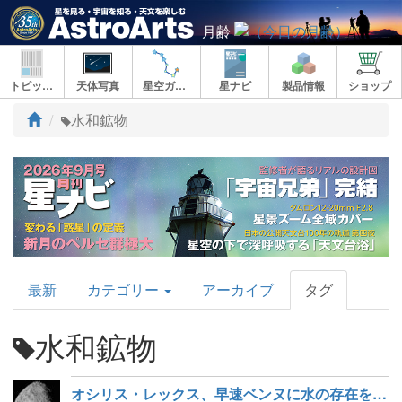
月齢
トピックス
天体写真
星空ガイド
星ナビ
製品情報
ショップ
ト
水和鉱物
ッ
プ
AstroArts
最新
カテゴリー
アーカイブ
タグ
Topics
水和鉱物
オシリス・レックス、早速ベンヌに水の存在を確認