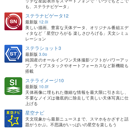
ッチな星図表示をスマートフォンで「いつでもどこで
も、ステラナビゲータ」
ステラナビゲータ12
最新版
12.0i
美しい描画、豊富な天体データ、オリジナル番組エデ
ィタなど「星空ひろがる 楽しさひろげる」天文シミュ
レーション
ステラショット3
最新版
3.0o
純国産のオールインワン天体撮影ソフトがパワーアッ
プ。ライブスタックやオートフォーカスなど新機能も
搭載
ステライメージ10
最新版
10.0f
天体画像に埋もれた微細な情報を最大限に引き出し、
不要なノイズは徹底的に除去して美しい天体写真に仕
上げる
星空ナビ
天文現象から最新ニュースまで、スマホをかざすと話
題がうかぶ。不思議がいっぱいの星空を楽しもう