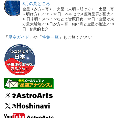
8月の見どころ
金星（夕方～宵）、火星（未明～明け方）、土星（宵
～明け方）／12～13日：ペルセウス座流星群が極大／
13日未明：スペインなどで皆既日食／15日：金星が東
方最大離角／16日夕方～宵：細い月と金星が接近／19
日：伝統的七夕
「
星空ガイド
」や「
特集一覧
」もご覧ください