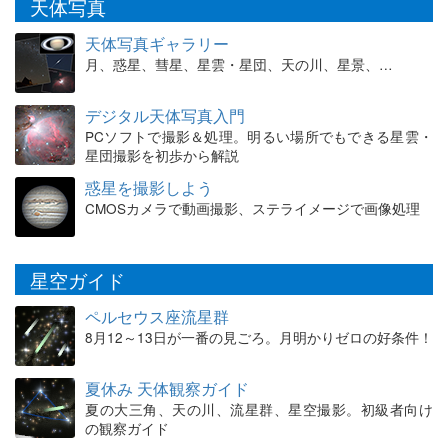
天体写真
天体写真ギャラリー
月、惑星、彗星、星雲・星団、天の川、星景、…
デジタル天体写真入門
PCソフトで撮影＆処理。明るい場所でもできる星雲・
星団撮影を初歩から解説
惑星を撮影しよう
CMOSカメラで動画撮影、ステライメージで画像処理
星空ガイド
ペルセウス座流星群
8月12～13日が一番の見ごろ。月明かりゼロの好条件！
夏休み 天体観察ガイド
夏の大三角、天の川、流星群、星空撮影。初級者向け
の観察ガイド