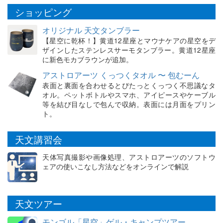
ショッピング
オリジナル 天文タンブラー
【星空に乾杯！】黄道12星座とマウナケアの星空をデ
ザインしたステンレスサーモタンブラー。黄道12星座
に新色モカブラウンが追加。
アストロアーツ くっつくタオル 〜 包むーん
表面と裏面を合わせるとぴたっとくっつく不思議なタ
オル。ペットボトルやスマホ、アイピースやケーブル
等を結び目なしで包んで収納。表面には月面をプリン
ト。
天文講習会
天体写真撮影や画像処理、アストロアーツのソフトウ
ェアの使いこなし方法などをオンラインで解説
天文ツアー
モンゴル「星空」ゲル・キャンプツアー