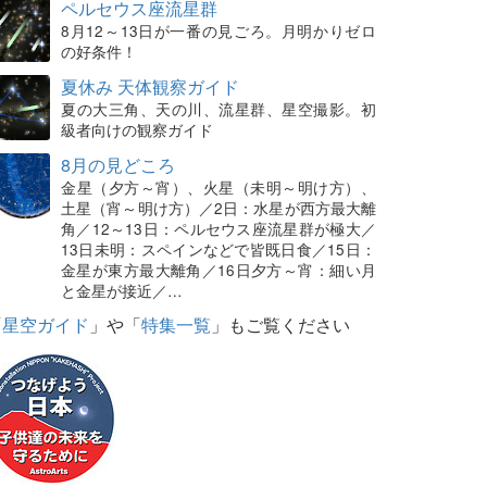
ペルセウス座流星群
8月12～13日が一番の見ごろ。月明かりゼロ
の好条件！
夏休み 天体観察ガイド
夏の大三角、天の川、流星群、星空撮影。初
級者向けの観察ガイド
8月の見どころ
金星（夕方～宵）、火星（未明～明け方）、
土星（宵～明け方）／2日：水星が西方最大離
角／12～13日：ペルセウス座流星群が極大／
13日未明：スペインなどで皆既日食／15日：
金星が東方最大離角／16日夕方～宵：細い月
と金星が接近／…
「
星空ガイド
」や「
特集一覧
」もご覧ください