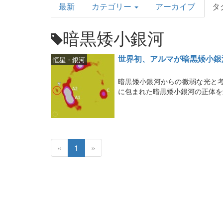
最新
カテゴリー
アーカイブ
タ
Topics
暗黒矮小銀河
世界初、アルマが暗黒矮小銀
恒星・銀河
暗黒矮小銀河からの微弱な光と
に包まれた暗黒矮小銀河の正体を
«
1
»