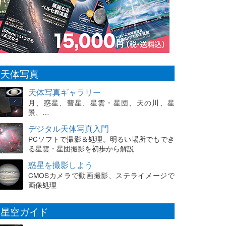
天体写真
天体写真ギャラリー
月、惑星、彗星、星雲・星団、天の川、星
景、…
デジタル天体写真入門
PCソフトで撮影＆処理。明るい場所でもでき
る星雲・星団撮影を初歩から解説
惑星を撮影しよう
CMOSカメラで動画撮影、ステライメージで
画像処理
星空ガイド