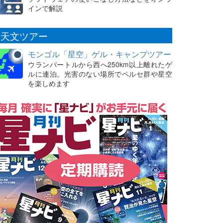
インで解説
天文ツアー
モンゴル「星空」ゲル・キャンプツアー
ウランバートルから西へ250km以上離れたゲ
ルに連泊。光害のない場所でペルセ群や星空
を楽しめます