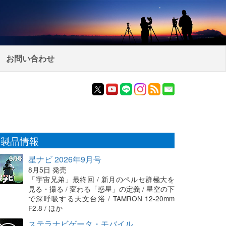
お問い合わせ
製品情報
星ナビ 2026年9月号
8月5日 発売
「宇宙兄弟」最終回 / 新月のペルセ群極大を
見る・撮る / 変わる「惑星」の定義 / 星空の下
で深呼吸する天文台浴 / TAMRON 12-20mm
F2.8 / ほか
ステラナビゲータ・モバイル