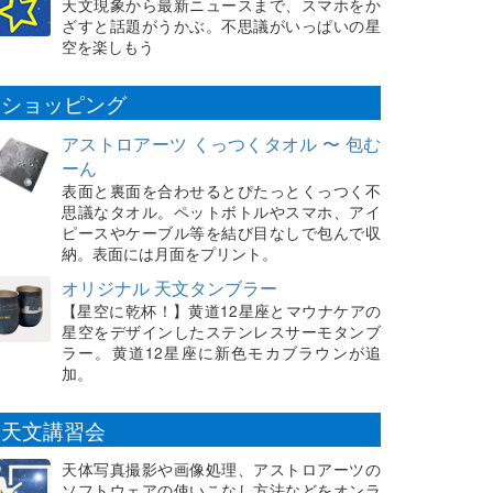
天文現象から最新ニュースまで、スマホをか
ざすと話題がうかぶ。不思議がいっぱいの星
空を楽しもう
ショッピング
アストロアーツ くっつくタオル 〜 包む
ーん
表面と裏面を合わせるとぴたっとくっつく不
思議なタオル。ペットボトルやスマホ、アイ
ピースやケーブル等を結び目なしで包んで収
納。表面には月面をプリント。
オリジナル 天文タンブラー
【星空に乾杯！】黄道12星座とマウナケアの
星空をデザインしたステンレスサーモタンブ
ラー。黄道12星座に新色モカブラウンが追
加。
天文講習会
天体写真撮影や画像処理、アストロアーツの
ソフトウェアの使いこなし方法などをオンラ