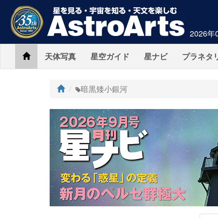
2026年
Home
天体写真
星空ガイド
星ナビ
プラネタ
ト
暗黒矮小銀河
ッ
プ
AstroArts