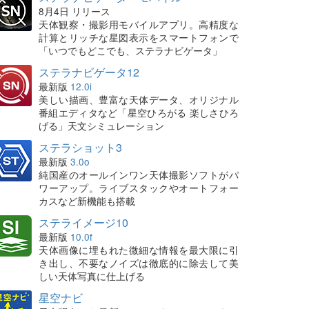
8月4日 リリース
天体観察・撮影用モバイルアプリ。高精度な
計算とリッチな星図表示をスマートフォンで
「いつでもどこでも、ステラナビゲータ」
ステラナビゲータ12
最新版
12.0i
美しい描画、豊富な天体データ、オリジナル
番組エディタなど「星空ひろがる 楽しさひろ
げる」天文シミュレーション
ステラショット3
最新版
3.0o
純国産のオールインワン天体撮影ソフトがパ
ワーアップ。ライブスタックやオートフォー
カスなど新機能も搭載
ステライメージ10
最新版
10.0f
天体画像に埋もれた微細な情報を最大限に引
き出し、不要なノイズは徹底的に除去して美
しい天体写真に仕上げる
星空ナビ