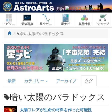
月齢
トピックス
天体写真
星空ガイド
星ナビ
製品情報
ショップ
ト
暗い太陽のパラドックス
ッ
プ
AstroArts
最新
カテゴリー
アーカイブ
タグ
Topics
暗い太陽のパラドックス
太陽フレアが生命の材料を作った可能性