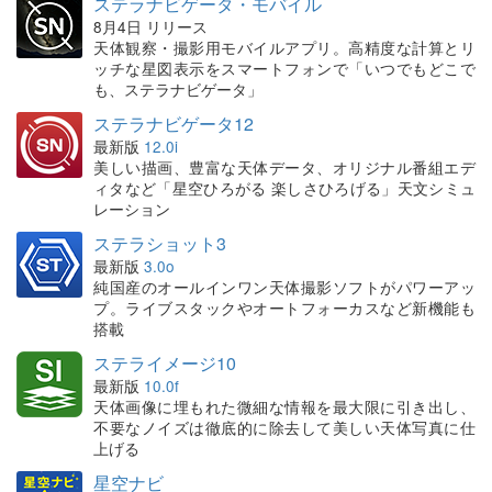
ステラナビゲータ・モバイル
8月4日 リリース
天体観察・撮影用モバイルアプリ。高精度な計算とリ
ッチな星図表示をスマートフォンで「いつでもどこで
も、ステラナビゲータ」
ステラナビゲータ12
最新版
12.0i
美しい描画、豊富な天体データ、オリジナル番組エデ
ィタなど「星空ひろがる 楽しさひろげる」天文シミュ
レーション
ステラショット3
最新版
3.0o
純国産のオールインワン天体撮影ソフトがパワーアッ
プ。ライブスタックやオートフォーカスなど新機能も
搭載
ステライメージ10
最新版
10.0f
天体画像に埋もれた微細な情報を最大限に引き出し、
不要なノイズは徹底的に除去して美しい天体写真に仕
上げる
星空ナビ