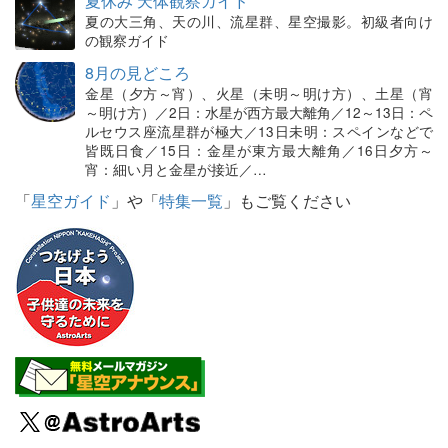
夏休み 天体観察ガイド
夏の大三角、天の川、流星群、星空撮影。初級者向け
の観察ガイド
8月の見どころ
金星（夕方～宵）、火星（未明～明け方）、土星（宵
～明け方）／2日：水星が西方最大離角／12～13日：ペ
ルセウス座流星群が極大／13日未明：スペインなどで
皆既日食／15日：金星が東方最大離角／16日夕方～
宵：細い月と金星が接近／…
「
星空ガイド
」や「
特集一覧
」もご覧ください