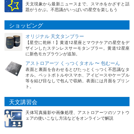
天文現象から最新ニュースまで、スマホをかざすと話
題がうかぶ。不思議がいっぱいの星空を楽しもう
ショッピング
オリジナル 天文タンブラー
【星空に乾杯！】黄道12星座とマウナケアの星空をデ
ザインしたステンレスサーモタンブラー。黄道12星座
に新色モカブラウンが追加。
アストロアーツ くっつくタオル 〜 包むーん
表面と裏面を合わせるとぴたっとくっつく不思議なタ
オル。ペットボトルやスマホ、アイピースやケーブル
等を結び目なしで包んで収納。表面には月面をプリン
ト。
天文講習会
天体写真撮影や画像処理、アストロアーツのソフトウ
ェアの使いこなし方法などをオンラインで解説