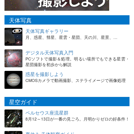
天体写真
天体写真ギャラリー
月、惑星、彗星、星雲・星団、天の川、星景、…
デジタル天体写真入門
PCソフトで撮影＆処理。明るい場所でもできる星雲・
星団撮影を初歩から解説
惑星を撮影しよう
CMOSカメラで動画撮影、ステライメージで画像処理
星空ガイド
ペルセウス座流星群
8月12～13日が一番の見ごろ。月明かりゼロの好条件！