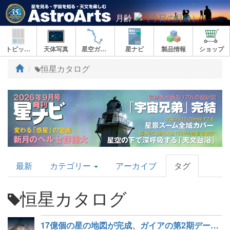
月齢
トピックス
天体写真
星空ガイド
星ナビ
製品情報
ショップ
ト
恒星カタログ
ッ
プ
AstroArts
最新
カテゴリー
アーカイブ
タグ
Topics
恒星カタログ
17億個の星の地図が完成、ガイアの第2期データ公開