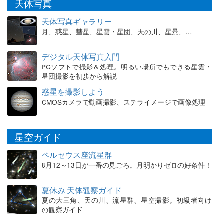
天体写真
天体写真ギャラリー
月、惑星、彗星、星雲・星団、天の川、星景、…
デジタル天体写真入門
PCソフトで撮影＆処理。明るい場所でもできる星雲・
星団撮影を初歩から解説
惑星を撮影しよう
CMOSカメラで動画撮影、ステライメージで画像処理
星空ガイド
ペルセウス座流星群
8月12～13日が一番の見ごろ。月明かりゼロの好条件！
夏休み 天体観察ガイド
夏の大三角、天の川、流星群、星空撮影。初級者向け
の観察ガイド