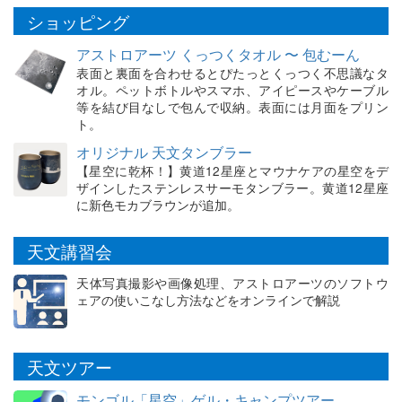
ショッピング
アストロアーツ くっつくタオル 〜 包むーん
表面と裏面を合わせるとぴたっとくっつく不思議なタ
オル。ペットボトルやスマホ、アイピースやケーブル
等を結び目なしで包んで収納。表面には月面をプリン
ト。
オリジナル 天文タンブラー
【星空に乾杯！】黄道12星座とマウナケアの星空をデ
ザインしたステンレスサーモタンブラー。黄道12星座
に新色モカブラウンが追加。
天文講習会
天体写真撮影や画像処理、アストロアーツのソフトウ
ェアの使いこなし方法などをオンラインで解説
天文ツアー
モンゴル「星空」ゲル・キャンプツアー