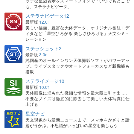
ッチな星図表示をスマートフォンで「いつでもどこで
も、ステラナビゲータ」
ステラナビゲータ12
最新版
12.0i
美しい描画、豊富な天体データ、オリジナル番組エデ
ィタなど「星空ひろがる 楽しさひろげる」天文シミュ
レーション
ステラショット3
最新版
3.0o
純国産のオールインワン天体撮影ソフトがパワーアッ
プ。ライブスタックやオートフォーカスなど新機能も
搭載
ステライメージ10
最新版
10.0f
天体画像に埋もれた微細な情報を最大限に引き出し、
不要なノイズは徹底的に除去して美しい天体写真に仕
上げる
星空ナビ
天文現象から最新ニュースまで、スマホをかざすと話
題がうかぶ。不思議がいっぱいの星空を楽しもう