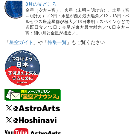
8月の見どころ
金星（夕方～宵）、火星（未明～明け方）、土星（宵
～明け方）／2日：水星が西方最大離角／12～13日：ペ
ルセウス座流星群が極大／13日未明：スペインなどで
皆既日食／15日：金星が東方最大離角／16日夕方～
宵：細い月と金星が接近／…
「
星空ガイド
」や「
特集一覧
」もご覧ください