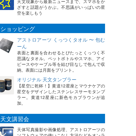
天文現象から最新ニュースまで、スマホをか
ざすと話題がうかぶ。不思議がいっぱいの星
空を楽しもう
ショッピング
アストロアーツ くっつくタオル 〜 包む
ーん
表面と裏面を合わせるとぴたっとくっつく不
思議なタオル。ペットボトルやスマホ、アイ
ピースやケーブル等を結び目なしで包んで収
納。表面には月面をプリント。
オリジナル 天文タンブラー
【星空に乾杯！】黄道12星座とマウナケアの
星空をデザインしたステンレスサーモタンブ
ラー。黄道12星座に新色モカブラウンが追
加。
天文講習会
天体写真撮影や画像処理、アストロアーツの
ソフトウェアの使いこなし方法などをオンラ