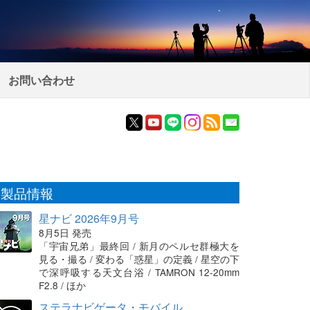
お問い合わせ
製品情報
星ナビ 2026年9月号
8月5日 発売
「宇宙兄弟」最終回 / 新月のペルセ群極大を
見る・撮る / 変わる「惑星」の定義 / 星空の下
で深呼吸する天文台浴 / TAMRON 12-20mm
F2.8 / ほか
ステラナビゲータ・モバイル