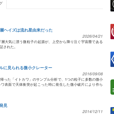
グ
下層ヘイズは流れ星由来だった
2026/04/21
下層大気に漂う微粒子の起源が、上空から降り注ぐ宇宙塵である
証された。
ルに見られる微小クレーター
2016/09/08
帰った「イトカワ」のサンプル分析で、1つの粒子に多数の微小
カワ表面で天体衝突が起こった時に発生した微小破片により作ら
発見
2014/12/11