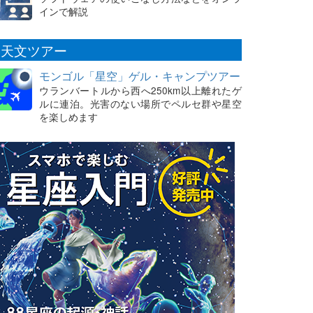
インで解説
天文ツアー
モンゴル「星空」ゲル・キャンプツアー
ウランバートルから西へ250km以上離れたゲ
ルに連泊。光害のない場所でペルセ群や星空
を楽しめます