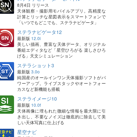
8月4日 リリース
天体観察・撮影用モバイルアプリ。高精度な
計算とリッチな星図表示をスマートフォンで
「いつでもどこでも、ステラナビゲータ」
ステラナビゲータ12
最新版
12.0i
美しい描画、豊富な天体データ、オリジナル
番組エディタなど「星空ひろがる 楽しさひろ
げる」天文シミュレーション
ステラショット3
最新版
3.0o
純国産のオールインワン天体撮影ソフトがパ
ワーアップ。ライブスタックやオートフォー
カスなど新機能も搭載
ステライメージ10
最新版
10.0f
天体画像に埋もれた微細な情報を最大限に引
き出し、不要なノイズは徹底的に除去して美
しい天体写真に仕上げる
星空ナビ