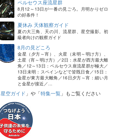
ペルセウス座流星群
8月12～13日が一番の見ごろ。月明かりゼロ
の好条件！
夏休み 天体観察ガイド
夏の大三角、天の川、流星群、星空撮影。初
級者向けの観察ガイド
8月の見どころ
金星（夕方～宵）、火星（未明～明け方）、
土星（宵～明け方）／2日：水星が西方最大離
角／12～13日：ペルセウス座流星群が極大／
13日未明：スペインなどで皆既日食／15日：
金星が東方最大離角／16日夕方～宵：細い月
と金星が接近／…
「
星空ガイド
」や「
特集一覧
」もご覧ください