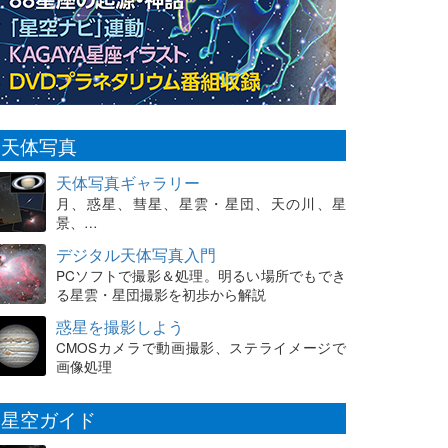
天体写真
天体写真ギャラリー
月、惑星、彗星、星雲・星団、天の川、星
景、…
デジタル天体写真入門
PCソフトで撮影＆処理。明るい場所でもでき
る星雲・星団撮影を初歩から解説
惑星を撮影しよう
CMOSカメラで動画撮影、ステライメージで
画像処理
星空ガイド