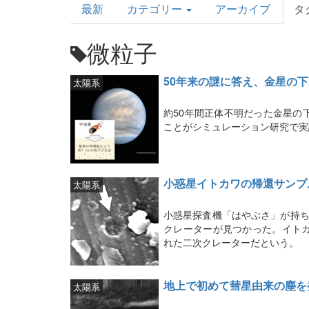
最新
カテゴリー
アーカイブ
タ
Topics
微粒子
50年来の謎に答え、金星の
太陽系
約50年間正体不明だった金星の
ことがシミュレーション研究で実
小惑星イトカワの帰還サンプ
太陽系
小惑星探査機「はやぶさ」が持ち
クレーターが見つかった。イト
れた二次クレーターだという。
地上で初めて彗星由来の塵を
太陽系