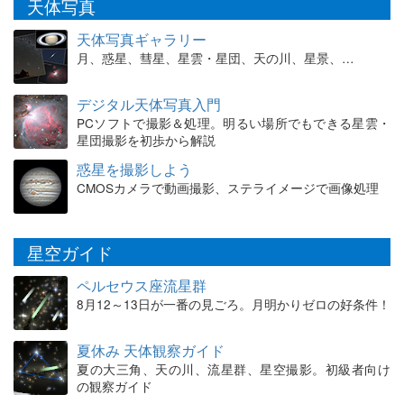
天体写真
天体写真ギャラリー
月、惑星、彗星、星雲・星団、天の川、星景、…
デジタル天体写真入門
PCソフトで撮影＆処理。明るい場所でもできる星雲・
星団撮影を初歩から解説
惑星を撮影しよう
CMOSカメラで動画撮影、ステライメージで画像処理
星空ガイド
ペルセウス座流星群
8月12～13日が一番の見ごろ。月明かりゼロの好条件！
夏休み 天体観察ガイド
夏の大三角、天の川、流星群、星空撮影。初級者向け
の観察ガイド