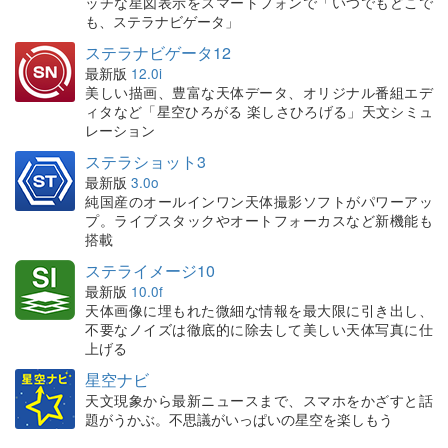
ッチな星図表示をスマートフォンで「いつでもどこで
も、ステラナビゲータ」
ステラナビゲータ12
最新版
12.0i
美しい描画、豊富な天体データ、オリジナル番組エデ
ィタなど「星空ひろがる 楽しさひろげる」天文シミュ
レーション
ステラショット3
最新版
3.0o
純国産のオールインワン天体撮影ソフトがパワーアッ
プ。ライブスタックやオートフォーカスなど新機能も
搭載
ステライメージ10
最新版
10.0f
天体画像に埋もれた微細な情報を最大限に引き出し、
不要なノイズは徹底的に除去して美しい天体写真に仕
上げる
星空ナビ
天文現象から最新ニュースまで、スマホをかざすと話
題がうかぶ。不思議がいっぱいの星空を楽しもう