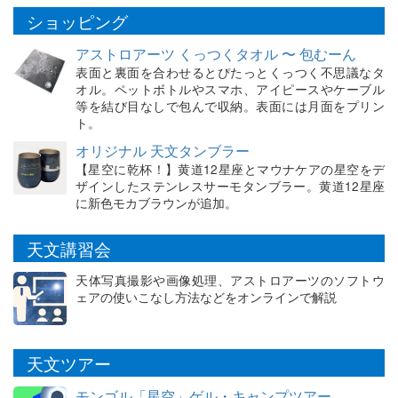
ショッピング
アストロアーツ くっつくタオル 〜 包むーん
表面と裏面を合わせるとぴたっとくっつく不思議なタ
オル。ペットボトルやスマホ、アイピースやケーブル
等を結び目なしで包んで収納。表面には月面をプリン
ト。
オリジナル 天文タンブラー
【星空に乾杯！】黄道12星座とマウナケアの星空をデ
ザインしたステンレスサーモタンブラー。黄道12星座
に新色モカブラウンが追加。
天文講習会
天体写真撮影や画像処理、アストロアーツのソフトウ
ェアの使いこなし方法などをオンラインで解説
天文ツアー
モンゴル「星空」ゲル・キャンプツアー