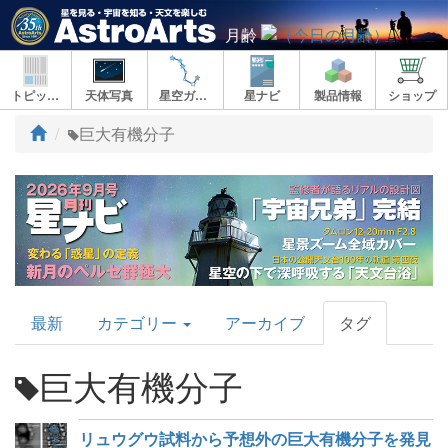
月齢
トピックス
天体写真
星空ガイド
星ナビ
製品情報
ショップ
ト
巨大有機分子
ッ
プ
AstroArts
最新
カテゴリー
アーカイブ
タグ
Topics
巨大有機分子
リュウグウ試料から予想外の巨大有機分子を発見