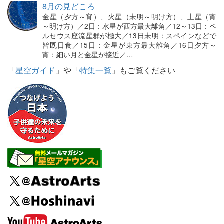
8月の見どころ
金星（夕方～宵）、火星（未明～明け方）、土星（宵
～明け方）／2日：水星が西方最大離角／12～13日：ペ
ルセウス座流星群が極大／13日未明：スペインなどで
皆既日食／15日：金星が東方最大離角／16日夕方～
宵：細い月と金星が接近／…
「
星空ガイド
」や「
特集一覧
」もご覧ください