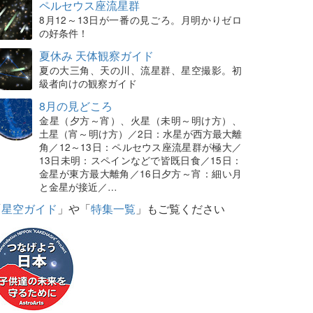
ペルセウス座流星群
8月12～13日が一番の見ごろ。月明かりゼロ
の好条件！
夏休み 天体観察ガイド
夏の大三角、天の川、流星群、星空撮影。初
級者向けの観察ガイド
8月の見どころ
金星（夕方～宵）、火星（未明～明け方）、
土星（宵～明け方）／2日：水星が西方最大離
角／12～13日：ペルセウス座流星群が極大／
13日未明：スペインなどで皆既日食／15日：
金星が東方最大離角／16日夕方～宵：細い月
と金星が接近／…
「
星空ガイド
」や「
特集一覧
」もご覧ください