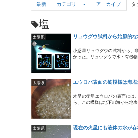
最新
カテゴリー
アーカイブ
タ
Topics
塩
リュウグウ試料から始原的な
太陽系
小惑星リュウグウの試料から、
かった。リュウグウで水・有機物
エウロパ表面の筋模様は海塩
太陽系
木星の衛星エウロパの表面には
ら、この模様は地下の海から地表
現在の火星にも液体の水が存
太陽系