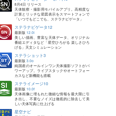
8月4日 リリース
天体観察・撮影用モバイルアプリ。高精度な
計算とリッチな星図表示をスマートフォンで
「いつでもどこでも、ステラナビゲータ」
ステラナビゲータ12
最新版
12.0i
美しい描画、豊富な天体データ、オリジナル
番組エディタなど「星空ひろがる 楽しさひろ
げる」天文シミュレーション
ステラショット3
最新版
3.0o
純国産のオールインワン天体撮影ソフトがパ
ワーアップ。ライブスタックやオートフォー
カスなど新機能も搭載
ステライメージ10
最新版
10.0f
天体画像に埋もれた微細な情報を最大限に引
き出し、不要なノイズは徹底的に除去して美
しい天体写真に仕上げる
星空ナビ