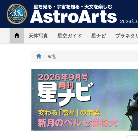
2026年
Home
天体写真
星空ガイド
星ナビ
プラネタ
ト
塩
ッ
プ
AstroArts