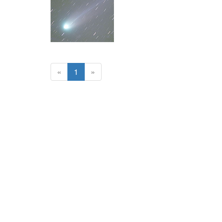
«
1
»