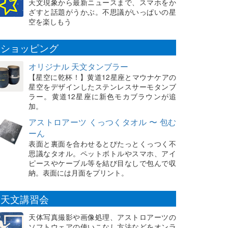
天文現象から最新ニュースまで、スマホをか
ざすと話題がうかぶ。不思議がいっぱいの星
空を楽しもう
ショッピング
オリジナル 天文タンブラー
【星空に乾杯！】黄道12星座とマウナケアの
星空をデザインしたステンレスサーモタンブ
ラー。黄道12星座に新色モカブラウンが追
加。
アストロアーツ くっつくタオル 〜 包む
ーん
表面と裏面を合わせるとぴたっとくっつく不
思議なタオル。ペットボトルやスマホ、アイ
ピースやケーブル等を結び目なしで包んで収
納。表面には月面をプリント。
天文講習会
天体写真撮影や画像処理、アストロアーツの
ソフトウェアの使いこなし方法などをオンラ