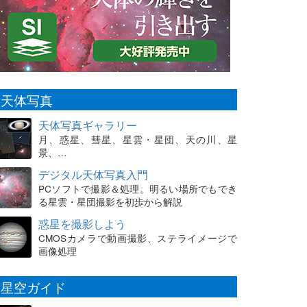
天体写真
天体写真ギャラリー
月、惑星、彗星、星雲・星団、天の川、星
景、…
デジタル天体写真入門
PCソフトで撮影＆処理。明るい場所でもでき
る星雲・星団撮影を初歩から解説
惑星を撮影しよう
CMOSカメラで動画撮影、ステライメージで
画像処理
星空ガイド