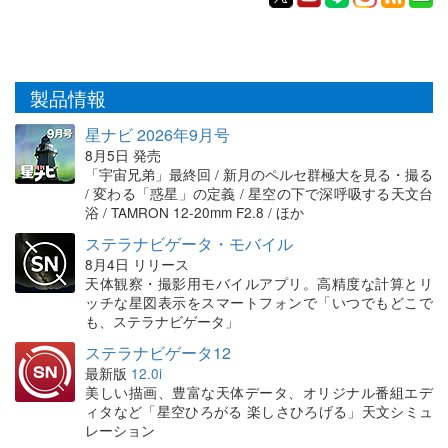
製品情報
星ナビ 2026年9月号
8月5日 発売
「宇宙兄弟」最終回 / 新月のペルセ群極大を見る・撮る
/ 変わる「惑星」の定義 / 星空の下で深呼吸する天文台
浴 / TAMRON 12-20mm F2.8 / ほか
ステラナビゲータ・モバイル
8月4日 リリース
天体観察・撮影用モバイルアプリ。高精度な計算とリ
ッチな星図表示をスマートフォンで「いつでもどこで
も、ステラナビゲータ」
ステラナビゲータ12
最新版
12.0i
美しい描画、豊富な天体データ、オリジナル番組エデ
ィタなど「星空ひろがる 楽しさひろげる」天文シミュ
レーション