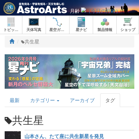
月齢
トピックス
天体写真
星空ガイド
星ナビ
製品情報
ショップ
ト
共生星
ッ
プ
AstroArts
最新
カテゴリー
アーカイブ
タグ
Topics
共生星
山本さん、たて座に共生新星を発見