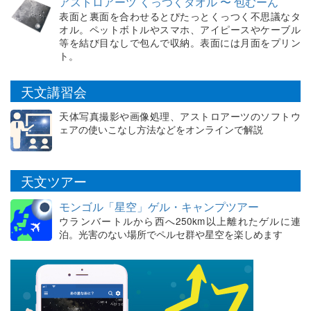
アストロアーツ くっつくタオル 〜 包むーん
表面と裏面を合わせるとぴたっとくっつく不思議なタ
オル。ペットボトルやスマホ、アイピースやケーブル
等を結び目なしで包んで収納。表面には月面をプリン
ト。
天文講習会
天体写真撮影や画像処理、アストロアーツのソフトウ
ェアの使いこなし方法などをオンラインで解説
天文ツアー
モンゴル「星空」ゲル・キャンプツアー
ウランバートルから西へ250km以上離れたゲルに連
泊。光害のない場所でペルセ群や星空を楽しめます