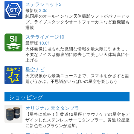
ステラショット3
最新版
3.0o
純国産のオールインワン天体撮影ソフトがパワーアッ
プ。ライブスタックやオートフォーカスなど新機能も
搭載
ステライメージ10
最新版
10.0f
天体画像に埋もれた微細な情報を最大限に引き出し、
不要なノイズは徹底的に除去して美しい天体写真に仕
上げる
星空ナビ
天文現象から最新ニュースまで、スマホをかざすと話
題がうかぶ。不思議がいっぱいの星空を楽しもう
ショッピング
オリジナル 天文タンブラー
【星空に乾杯！】黄道12星座とマウナケアの星空をデ
ザインしたステンレスサーモタンブラー。黄道12星座
に新色モカブラウンが追加。