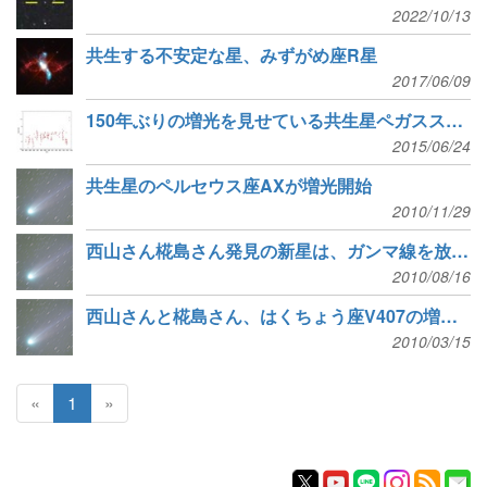
2022/10/13
共生する不安定な星、みずがめ座R星
2017/06/09
150年ぶりの増光を見せている共生星ペガスス座AG星
2015/06/24
共生星のペルセウス座AXが増光開始
2010/11/29
西山さん椛島さん発見の新星は、ガンマ線を放射する新種天体だった
2010/08/16
西山さんと椛島さん、はくちょう座V407の増光を発見
2010/03/15
«
1
»