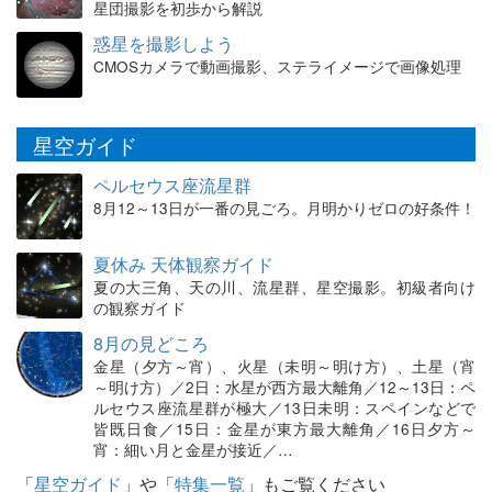
星団撮影を初歩から解説
惑星を撮影しよう
CMOSカメラで動画撮影、ステライメージで画像処理
星空ガイド
ペルセウス座流星群
8月12～13日が一番の見ごろ。月明かりゼロの好条件！
夏休み 天体観察ガイド
夏の大三角、天の川、流星群、星空撮影。初級者向け
の観察ガイド
8月の見どころ
金星（夕方～宵）、火星（未明～明け方）、土星（宵
～明け方）／2日：水星が西方最大離角／12～13日：ペ
ルセウス座流星群が極大／13日未明：スペインなどで
皆既日食／15日：金星が東方最大離角／16日夕方～
宵：細い月と金星が接近／…
「
星空ガイド
」や「
特集一覧
」もご覧ください