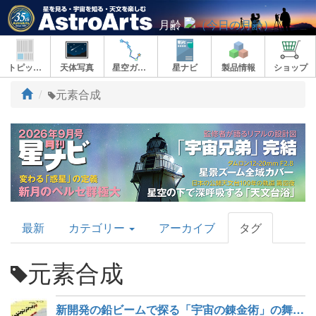
月齢
トピックス
天体写真
星空ガイド
星ナビ
製品情報
ショップ
ト
元素合成
ッ
プ
AstroArts
最新
カテゴリー
アーカイブ
タグ
Topics
元素合成
新開発の鉛ビームで探る「宇宙の錬金術」の舞台裏