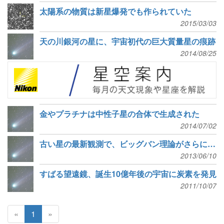
太陽系の物質は新星爆発でも作られていた
2015/03/03
天の川銀河の星に、宇宙初代の巨大質量星の痕跡
2014/08/25
金やプラチナは中性子星の合体で生成された
2014/07/02
古い星の最新観測で、ビッグバン理論がさらに強固に
2013/06/10
すばる望遠鏡、誕生10億年後の宇宙に炭素を発見
2011/10/07
«
1
»