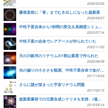
2026/05/26
爆発直前に「骨」までむき出しになった超新星
2025/08/27
中性子星合体から1秒間の変化を高精度シミュレーション
2023/07/14
中性子星の合体でレアアースが作られていた
2022/11/02
天の川銀河のリチウムの1割は新星で作られた
2020/06/08
光の偏りの小ささを観測、中性子星合体で金が作られることを独立に示唆
2017/10/24
さらに謎が深まった宇宙リチウム問題
2017/02/15
超新星爆発での元素合成シナリオを支持、r過程元素の起源解明へ前進
2015/05/14