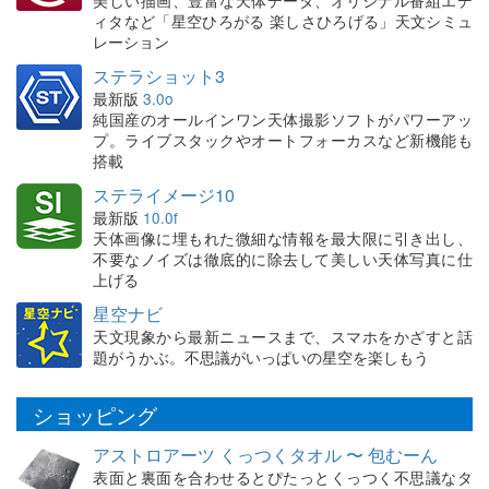
美しい描画、豊富な天体データ、オリジナル番組エデ
ィタなど「星空ひろがる 楽しさひろげる」天文シミュ
レーション
ステラショット3
最新版
3.0o
純国産のオールインワン天体撮影ソフトがパワーアッ
プ。ライブスタックやオートフォーカスなど新機能も
搭載
ステライメージ10
最新版
10.0f
天体画像に埋もれた微細な情報を最大限に引き出し、
不要なノイズは徹底的に除去して美しい天体写真に仕
上げる
星空ナビ
天文現象から最新ニュースまで、スマホをかざすと話
題がうかぶ。不思議がいっぱいの星空を楽しもう
ショッピング
アストロアーツ くっつくタオル 〜 包むーん
表面と裏面を合わせるとぴたっとくっつく不思議なタ