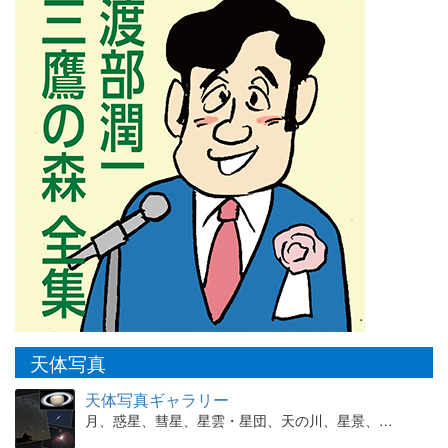
天体写真
天体写真ギャラリー
月、惑星、彗星、星雲・星団、天の川、星景、…