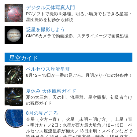
デジタル天体写真入門
PCソフトで撮影＆処理。明るい場所でもできる星雲・
星団撮影を初歩から解説
惑星を撮影しよう
CMOSカメラで動画撮影、ステライメージで画像処理
星空ガイド
ペルセウス座流星群
8月12～13日が一番の見ごろ。月明かりゼロの好条件！
夏休み 天体観察ガイド
夏の大三角、天の川、流星群、星空撮影。初級者向け
の観察ガイド
8月の見どころ
金星（夕方～宵）、火星（未明～明け方）、土星（宵
～明け方）／2日：水星が西方最大離角／12～13日：ペ
ルセウス座流星群が極大／13日未明：スペインなどで
皆既日食／15日：金星が東方最大離角／16日夕方～