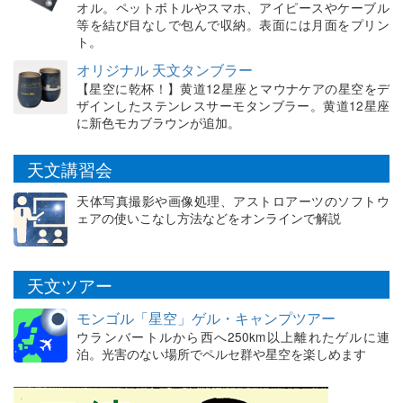
オル。ペットボトルやスマホ、アイピースやケーブル
等を結び目なしで包んで収納。表面には月面をプリン
ト。
オリジナル 天文タンブラー
【星空に乾杯！】黄道12星座とマウナケアの星空をデ
ザインしたステンレスサーモタンブラー。黄道12星座
に新色モカブラウンが追加。
天文講習会
天体写真撮影や画像処理、アストロアーツのソフトウ
ェアの使いこなし方法などをオンラインで解説
天文ツアー
モンゴル「星空」ゲル・キャンプツアー
ウランバートルから西へ250km以上離れたゲルに連
泊。光害のない場所でペルセ群や星空を楽しめます