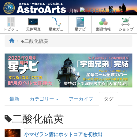
月齢
トピックス
天体写真
星空ガイド
星ナビ
製品情報
ショップ
ト
二酸化硫黄
ッ
プ
AstroArts
最新
カテゴリー
アーカイブ
タグ
Topics
二酸化硫黄
小マゼラン雲にホットコアを初検出