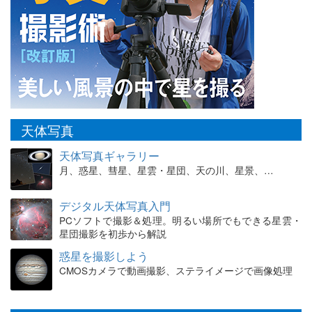
天体写真
天体写真ギャラリー
月、惑星、彗星、星雲・星団、天の川、星景、…
デジタル天体写真入門
PCソフトで撮影＆処理。明るい場所でもできる星雲・
星団撮影を初歩から解説
惑星を撮影しよう
CMOSカメラで動画撮影、ステライメージで画像処理