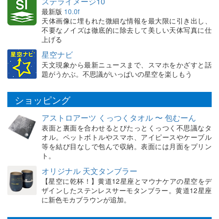
ステライメージ10
最新版
10.0f
天体画像に埋もれた微細な情報を最大限に引き出し、
不要なノイズは徹底的に除去して美しい天体写真に仕
上げる
星空ナビ
天文現象から最新ニュースまで、スマホをかざすと話
題がうかぶ。不思議がいっぱいの星空を楽しもう
ショッピング
アストロアーツ くっつくタオル 〜 包むーん
表面と裏面を合わせるとぴたっとくっつく不思議なタ
オル。ペットボトルやスマホ、アイピースやケーブル
等を結び目なしで包んで収納。表面には月面をプリン
ト。
オリジナル 天文タンブラー
【星空に乾杯！】黄道12星座とマウナケアの星空をデ
ザインしたステンレスサーモタンブラー。黄道12星座
に新色モカブラウンが追加。