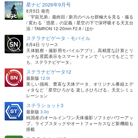
星ナビ 2026年9月号
8月5日 発売
「宇宙兄弟」最終回 / 新月のペルセ群極大を見る・撮る
/ 変わる「惑星」の定義 / 星空の下で深呼吸する天文台
浴 / TAMRON 12-20mm F2.8 / ほか
ステラナビゲータ・モバイル
8月4日 リリース
天体観察・撮影用モバイルアプリ。高精度な計算とリ
ッチな星図表示をスマートフォンで「いつでもどこで
も、ステラナビゲータ」
ステラナビゲータ12
最新版
12.0i
美しい描画、豊富な天体データ、オリジナル番組エデ
ィタなど「星空ひろがる 楽しさひろげる」天文シミュ
レーション
ステラショット3
最新版
3.0o
純国産のオールインワン天体撮影ソフトがパワーアッ
プ。ライブスタックやオートフォーカスなど新機能も
搭載