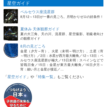
星空ガイド
ペルセウス座流星群
8月12～13日が一番の見ごろ。月明かりゼロの好条件！
夏休み 天体観察ガイド
夏の大三角、天の川、流星群、星空撮影。初級者向け
の観察ガイド
8月の見どころ
金星（夕方～宵）、火星（未明～明け方）、土星（宵
～明け方）／2日：水星が西方最大離角／12～13日：ペ
ルセウス座流星群が極大／13日未明：スペインなどで
皆既日食／15日：金星が東方最大離角／16日夕方～
宵：細い月と金星が接近／…
「
星空ガイド
」や「
特集一覧
」もご覧ください