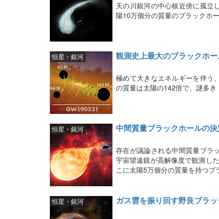
天の川銀河の中心核近傍に孤立
陽10万個分の質量のブラックホ
観測史上最大のブラックホー
恒星・銀河
極めて大きなエネルギーを伴う
の質量は太陽の142倍で、謎多
中間質量ブラックホールの決
恒星・銀河
存在が議論される中間質量ブラ
宇宙望遠鏡が高解像度で観測した
こに太陽5万個分の質量を持つブ
ガス雲を振り回す野良ブラッ
恒星・銀河