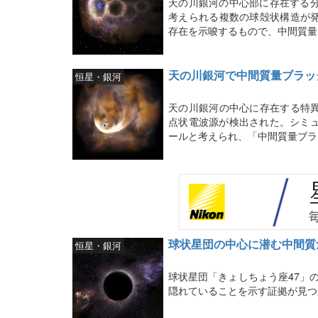
天の川銀河の中心部に存在する分
考えられる複数の球殻状構造が
存在を示唆するもので、中間質量
天の川銀河で中間質量ブラッ
恒星・銀河
天の川銀河の中心に存在する特
点状電波源が検出された。シミュ
ールと考えられ、「中間質量ブラ
球状星団の中心に潜む中間質
恒星・銀河
球状星団「きょしちょう座47」の
隠れていることを示す証拠が見つ