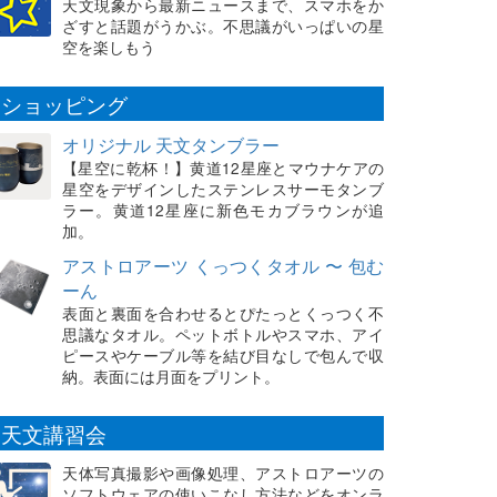
天文現象から最新ニュースまで、スマホをか
ざすと話題がうかぶ。不思議がいっぱいの星
空を楽しもう
ショッピング
オリジナル 天文タンブラー
【星空に乾杯！】黄道12星座とマウナケアの
星空をデザインしたステンレスサーモタンブ
ラー。黄道12星座に新色モカブラウンが追
加。
アストロアーツ くっつくタオル 〜 包む
ーん
表面と裏面を合わせるとぴたっとくっつく不
思議なタオル。ペットボトルやスマホ、アイ
ピースやケーブル等を結び目なしで包んで収
納。表面には月面をプリント。
天文講習会
天体写真撮影や画像処理、アストロアーツの
ソフトウェアの使いこなし方法などをオンラ