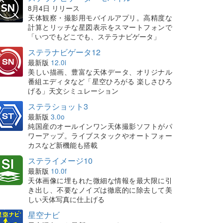
8月4日 リリース
天体観察・撮影用モバイルアプリ。高精度な
計算とリッチな星図表示をスマートフォンで
「いつでもどこでも、ステラナビゲータ」
ステラナビゲータ12
最新版
12.0i
美しい描画、豊富な天体データ、オリジナル
番組エディタなど「星空ひろがる 楽しさひろ
げる」天文シミュレーション
ステラショット3
最新版
3.0o
純国産のオールインワン天体撮影ソフトがパ
ワーアップ。ライブスタックやオートフォー
カスなど新機能も搭載
ステライメージ10
最新版
10.0f
天体画像に埋もれた微細な情報を最大限に引
き出し、不要なノイズは徹底的に除去して美
しい天体写真に仕上げる
星空ナビ