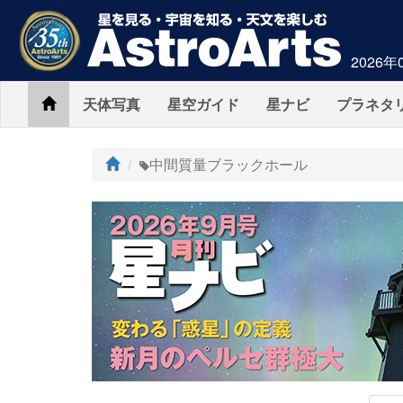
2026年
Home
天体写真
星空ガイド
星ナビ
プラネタ
ト
中間質量ブラックホール
ッ
プ
AstroArts