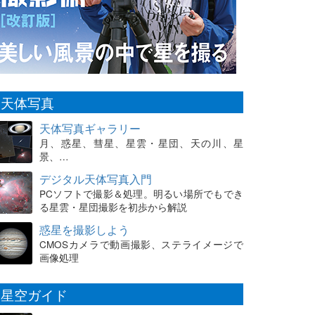
天体写真
天体写真ギャラリー
月、惑星、彗星、星雲・星団、天の川、星
景、…
デジタル天体写真入門
PCソフトで撮影＆処理。明るい場所でもでき
る星雲・星団撮影を初歩から解説
惑星を撮影しよう
CMOSカメラで動画撮影、ステライメージで
画像処理
星空ガイド