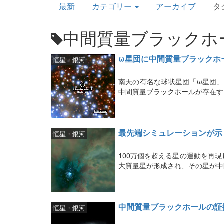
最新
カテゴリー
アーカイブ
タ
Topics
中間質量ブラックホ
ω星団に中間質量ブラックホ
恒星・銀河
南天の有名な球状星団「ω星団」
中間質量ブラックホールが存在す
最先端シミュレーションが示
恒星・銀河
100万個を超える星の運動を再
大質量星が形成され、その星が中
中間質量ブラックホールの証
恒星・銀河