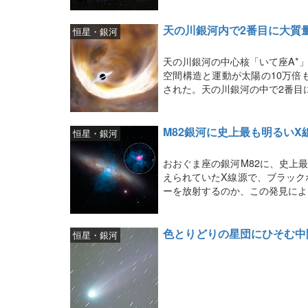
天の川銀河内で2番目に大質
恒星・銀河
天の川銀河の中心核「いて座A*
空間構造と運動が太陽の10万倍
された。天の川銀河の中で2番目
M82銀河に史上最も明るいX
恒星・銀河
おおぐま座の銀河M82に、史上
えられていたX線源で、ブラック
ーを放射するのか、この発見によ
色とりどりの星団にひそむ中
恒星・銀河