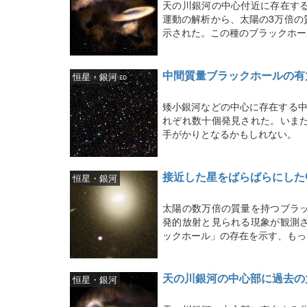
天の川銀河の中心付近に存在す
運動の解析から、太陽の3万倍の
示された。この種のブラックホー
中間質量ブラックホールの有
恒星・銀河
矮小銀河などの中心に存在する中
れぞれ数十個発見された。いま
手がかりとなるかもしれない。
接近した星をばらばらにした
恒星・銀河
太陽の数万倍の質量を持つブラ
発的放射と見られる現象が観測
ックホール」の存在を示す、もっ
天の川銀河の中心部に過去の
恒星・銀河