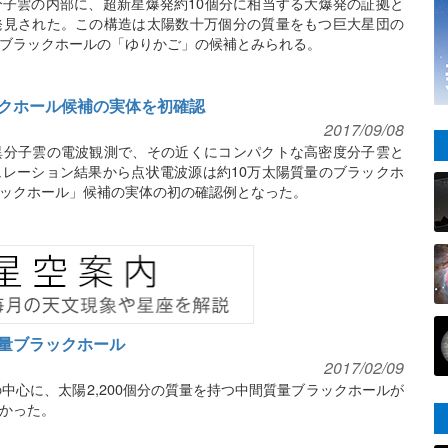
子雲の内部に、超新星爆発約10個分に相当する大爆発の証拠と
発見された。この構造は太陽数十万個分の質量をもつ巨大星団の
ブラックホールの「ゆりかご」の候補とみられる。
クホール候補の実体を初確認
2017/09/08
異分子雲の電波観測で、その近くにコンパクトな高密度分子雲と
レーション結果から点状電波源は約10万太陽質量のブラックホ
ックホール」候補の実体の初の確認例となった。
量ブラックホール
2017/02/09
中心に、太陽2,200個分の質量を持つ中間質量ブラックホールが
かった。