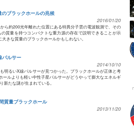
量のブラックホールの兆候
2016/01/20
」から約200光年離れた位置にある特異分子雲の電波観測で、その
もの質量を持つコンパクトな重力源の存在で説明できることが示
に大きな質量のブラックホールかもしれない。
線パルサー
2014/10/10
最も明るいX線パルサーが見つかった。ブラックホールが正体と考
ホールよりも軽い中性子星パルサーがどうやって膨大なエネルギ
り新たな謎が生まれている。
間質量ブラックホール
2013/11/20