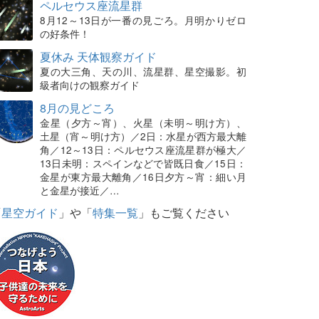
ペルセウス座流星群
8月12～13日が一番の見ごろ。月明かりゼロ
の好条件！
夏休み 天体観察ガイド
夏の大三角、天の川、流星群、星空撮影。初
級者向けの観察ガイド
8月の見どころ
金星（夕方～宵）、火星（未明～明け方）、
土星（宵～明け方）／2日：水星が西方最大離
角／12～13日：ペルセウス座流星群が極大／
13日未明：スペインなどで皆既日食／15日：
金星が東方最大離角／16日夕方～宵：細い月
と金星が接近／…
「
星空ガイド
」や「
特集一覧
」もご覧ください