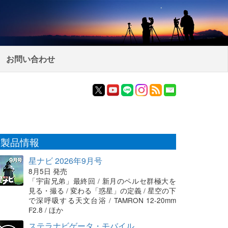
お問い合わせ
製品情報
星ナビ 2026年9月号
8月5日 発売
「宇宙兄弟」最終回 / 新月のペルセ群極大を
見る・撮る / 変わる「惑星」の定義 / 星空の下
で深呼吸する天文台浴 / TAMRON 12-20mm
F2.8 / ほか
ステラナビゲータ・モバイル