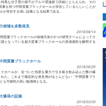
る特異な分子雲の様子がアルマ望遠鏡で詳細にとらえられ、その
質量を持つ中間質量ブラックホールが存在しているらしいことが
ルが存在する強い証拠となる結果である。
力候補を多数発見
2018/08/14
間質量ブラックホールの候補天体が2つの研究チームによってそ
だ謎となっている超大質量ブラックホールの形成過程を解明する
中間質量ブラックホール
2018/06/25
ックホールが、近づいた恒星を重力で引き裂き飲み込んだ際の爆
された。これまで確定的な発見例がほとんどない「中間質量ブラ
とも可能性の高い観測例となる。
大爆発の証拠
2018/03/30