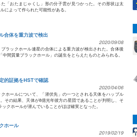
した「おたまじゃくし」形の分子雲が見つかった。その形状は太
ールによって作られた可能性がある。
ル合体を重力波で検出
2020/09/08
、ブラックホール連星の合体による重力波が検出された。合体後
き「中間質量ブラックホール」の誕生をとらえたものとみられる。
定的証拠をHSTで確認
2020/04/06
ックホールについて、「潜伏先」の一つとされる天体をハッブル
。その結果、天体が8億光年彼方の星団であることが判明し、そ
ラックホールが潜んでいることがほぼ確実となった。
クホール
2019/02/19