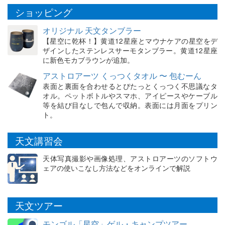
ショッピング
オリジナル 天文タンブラー
【星空に乾杯！】黄道12星座とマウナケアの星空をデ
ザインしたステンレスサーモタンブラー。黄道12星座
に新色モカブラウンが追加。
アストロアーツ くっつくタオル 〜 包むーん
表面と裏面を合わせるとぴたっとくっつく不思議なタ
オル。ペットボトルやスマホ、アイピースやケーブル
等を結び目なしで包んで収納。表面には月面をプリン
ト。
天文講習会
天体写真撮影や画像処理、アストロアーツのソフトウ
ェアの使いこなし方法などをオンラインで解説
天文ツアー
モンゴル「星空」ゲル・キャンプツアー