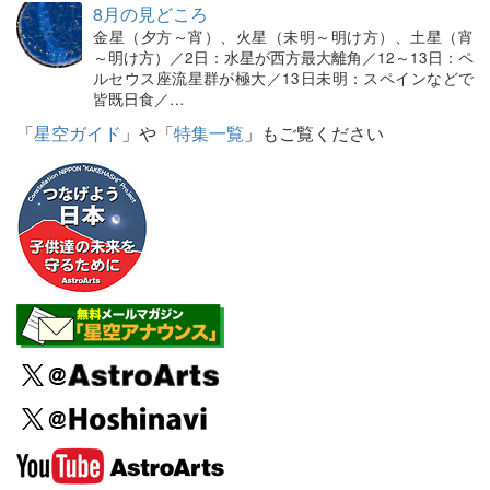
8月の見どころ
金星（夕方～宵）、火星（未明～明け方）、土星（宵
～明け方）／2日：水星が西方最大離角／12～13日：ペ
ルセウス座流星群が極大／13日未明：スペインなどで
皆既日食／…
「
星空ガイド
」や「
特集一覧
」もご覧ください