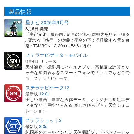
製品情報
星ナビ 2026年9月号
8月5日 発売
「宇宙兄弟」最終回 / 新月のペルセ群極大を見る・撮る
/ 変わる「惑星」の定義 / 星空の下で深呼吸する天文台
浴 / TAMRON 12-20mm F2.8 / ほか
ステラナビゲータ・モバイル
8月4日 リリース
天体観察・撮影用モバイルアプリ。高精度な計算とリ
ッチな星図表示をスマートフォンで「いつでもどこで
も、ステラナビゲータ」
ステラナビゲータ12
最新版
12.0i
美しい描画、豊富な天体データ、オリジナル番組エデ
ィタなど「星空ひろがる 楽しさひろげる」天文シミュ
レーション
ステラショット3
最新版
3.0o
純国産のオールインワン天体撮影ソフトがパワーアッ