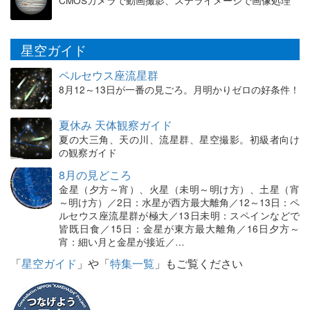
CMOSカメラで動画撮影、ステライメージで画像処理
星空ガイド
ペルセウス座流星群
8月12～13日が一番の見ごろ。月明かりゼロの好条件！
夏休み 天体観察ガイド
夏の大三角、天の川、流星群、星空撮影。初級者向け
の観察ガイド
8月の見どころ
金星（夕方～宵）、火星（未明～明け方）、土星（宵
～明け方）／2日：水星が西方最大離角／12～13日：ペ
ルセウス座流星群が極大／13日未明：スペインなどで
皆既日食／15日：金星が東方最大離角／16日夕方～
宵：細い月と金星が接近／…
「
星空ガイド
」や「
特集一覧
」もご覧ください