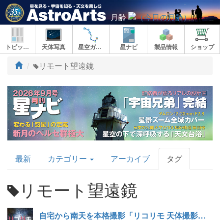
月齢
トピックス
天体写真
星空ガイド
星ナビ
製品情報
ショップ
ト
リモート望遠鏡
ッ
プ
AstroArts
最新
カテゴリー
アーカイブ
タグ
Topics
リモート望遠鏡
自宅から南天を本格撮影「リコリモ 天体撮影サービス」提供開始