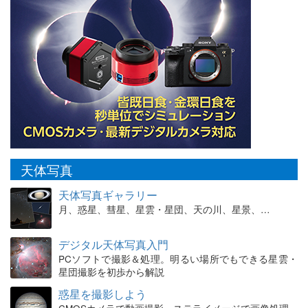
天体写真
天体写真ギャラリー
月、惑星、彗星、星雲・星団、天の川、星景、…
デジタル天体写真入門
PCソフトで撮影＆処理。明るい場所でもできる星雲・
星団撮影を初歩から解説
惑星を撮影しよう