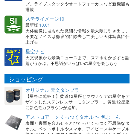
プ。ライブスタックやオートフォーカスなど新機能も
搭載
ステライメージ10
最新版
10.0f
天体画像に埋もれた微細な情報を最大限に引き出し、
不要なノイズは徹底的に除去して美しい天体写真に仕
上げる
星空ナビ
天文現象から最新ニュースまで、スマホをかざすと話
題がうかぶ。不思議がいっぱいの星空を楽しもう
ショッピング
オリジナル 天文タンブラー
【星空に乾杯！】黄道12星座とマウナケアの星空をデ
ザインしたステンレスサーモタンブラー。黄道12星座
に新色モカブラウンが追加。
アストロアーツ くっつくタオル 〜 包むーん
表面と裏面を合わせるとぴたっとくっつく不思議なタ
オル。ペットボトルやスマホ、アイピースやケーブル