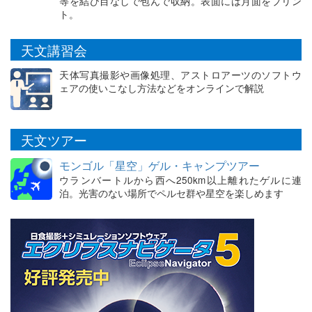
等を結び目なしで包んで収納。表面には月面をプリン
ト。
天文講習会
天体写真撮影や画像処理、アストロアーツのソフトウ
ェアの使いこなし方法などをオンラインで解説
天文ツアー
モンゴル「星空」ゲル・キャンプツアー
ウランバートルから西へ250km以上離れたゲルに連
泊。光害のない場所でペルセ群や星空を楽しめます