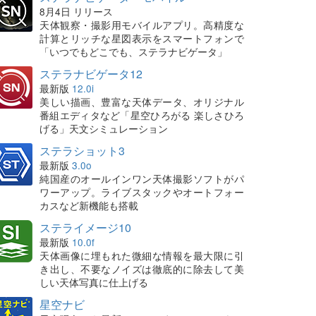
8月4日 リリース
天体観察・撮影用モバイルアプリ。高精度な
計算とリッチな星図表示をスマートフォンで
「いつでもどこでも、ステラナビゲータ」
ステラナビゲータ12
最新版
12.0i
美しい描画、豊富な天体データ、オリジナル
番組エディタなど「星空ひろがる 楽しさひろ
げる」天文シミュレーション
ステラショット3
最新版
3.0o
純国産のオールインワン天体撮影ソフトがパ
ワーアップ。ライブスタックやオートフォー
カスなど新機能も搭載
ステライメージ10
最新版
10.0f
天体画像に埋もれた微細な情報を最大限に引
き出し、不要なノイズは徹底的に除去して美
しい天体写真に仕上げる
星空ナビ