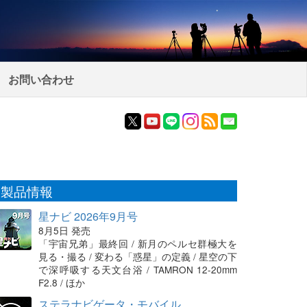
お問い合わせ
製品情報
星ナビ 2026年9月号
8月5日 発売
「宇宙兄弟」最終回 / 新月のペルセ群極大を
見る・撮る / 変わる「惑星」の定義 / 星空の下
で深呼吸する天文台浴 / TAMRON 12-20mm
F2.8 / ほか
ステラナビゲータ・モバイル