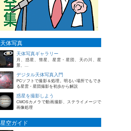
天体写真
天体写真ギャラリー
月、惑星、彗星、星雲・星団、天の川、星
景、…
デジタル天体写真入門
PCソフトで撮影＆処理。明るい場所でもでき
る星雲・星団撮影を初歩から解説
惑星を撮影しよう
CMOSカメラで動画撮影、ステライメージで
画像処理
星空ガイド