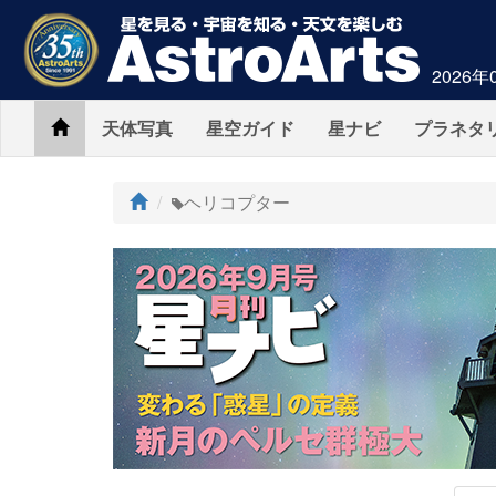
2026年
Home
天体写真
星空ガイド
星ナビ
プラネタ
ト
ヘリコプター
ッ
プ
AstroArts