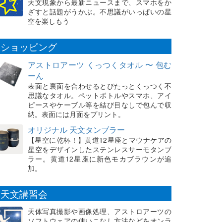
天文現象から最新ニュースまで、スマホをか
ざすと話題がうかぶ。不思議がいっぱいの星
空を楽しもう
ショッピング
アストロアーツ くっつくタオル 〜 包む
ーん
表面と裏面を合わせるとぴたっとくっつく不
思議なタオル。ペットボトルやスマホ、アイ
ピースやケーブル等を結び目なしで包んで収
納。表面には月面をプリント。
オリジナル 天文タンブラー
【星空に乾杯！】黄道12星座とマウナケアの
星空をデザインしたステンレスサーモタンブ
ラー。黄道12星座に新色モカブラウンが追
加。
天文講習会
天体写真撮影や画像処理、アストロアーツの
ソフトウェアの使いこなし方法などをオンラ