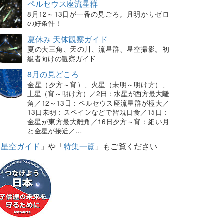
ペルセウス座流星群
8月12～13日が一番の見ごろ。月明かりゼロ
の好条件！
夏休み 天体観察ガイド
夏の大三角、天の川、流星群、星空撮影。初
級者向けの観察ガイド
8月の見どころ
金星（夕方～宵）、火星（未明～明け方）、
土星（宵～明け方）／2日：水星が西方最大離
角／12～13日：ペルセウス座流星群が極大／
13日未明：スペインなどで皆既日食／15日：
金星が東方最大離角／16日夕方～宵：細い月
と金星が接近／…
「
星空ガイド
」や「
特集一覧
」もご覧ください