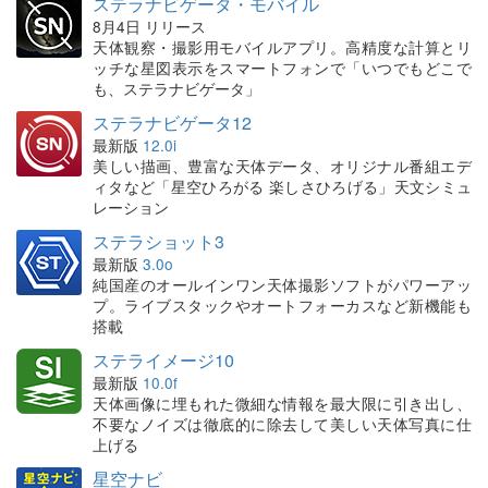
ステラナビゲータ・モバイル
8月4日 リリース
天体観察・撮影用モバイルアプリ。高精度な計算とリ
ッチな星図表示をスマートフォンで「いつでもどこで
も、ステラナビゲータ」
ステラナビゲータ12
最新版
12.0i
美しい描画、豊富な天体データ、オリジナル番組エデ
ィタなど「星空ひろがる 楽しさひろげる」天文シミュ
レーション
ステラショット3
最新版
3.0o
純国産のオールインワン天体撮影ソフトがパワーアッ
プ。ライブスタックやオートフォーカスなど新機能も
搭載
ステライメージ10
最新版
10.0f
天体画像に埋もれた微細な情報を最大限に引き出し、
不要なノイズは徹底的に除去して美しい天体写真に仕
上げる
星空ナビ