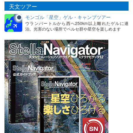
天文ツアー
モンゴル「星空」ゲル・キャンプツアー
ウランバートルから西へ250km以上離れたゲルに連
泊。光害のない場所でペルセ群や星空を楽しめます