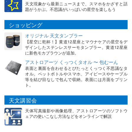
天文現象から最新ニュースまで、スマホをかざすと話
題がうかぶ。不思議がいっぱいの星空を楽しもう
ショッピング
オリジナル 天文タンブラー
【星空に乾杯！】黄道12星座とマウナケアの星空をデ
ザインしたステンレスサーモタンブラー。黄道12星座
に新色モカブラウンが追加。
アストロアーツ くっつくタオル 〜 包むーん
表面と裏面を合わせるとぴたっとくっつく不思議なタ
オル。ペットボトルやスマホ、アイピースやケーブル
等を結び目なしで包んで収納。表面には月面をプリン
ト。
天文講習会
天体写真撮影や画像処理、アストロアーツのソフトウ
ェアの使いこなし方法などをオンラインで解説