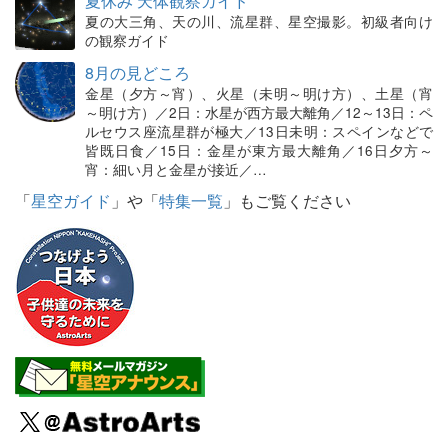
夏休み 天体観察ガイド
夏の大三角、天の川、流星群、星空撮影。初級者向け
の観察ガイド
8月の見どころ
金星（夕方～宵）、火星（未明～明け方）、土星（宵
～明け方）／2日：水星が西方最大離角／12～13日：ペ
ルセウス座流星群が極大／13日未明：スペインなどで
皆既日食／15日：金星が東方最大離角／16日夕方～
宵：細い月と金星が接近／…
「
星空ガイド
」や「
特集一覧
」もご覧ください