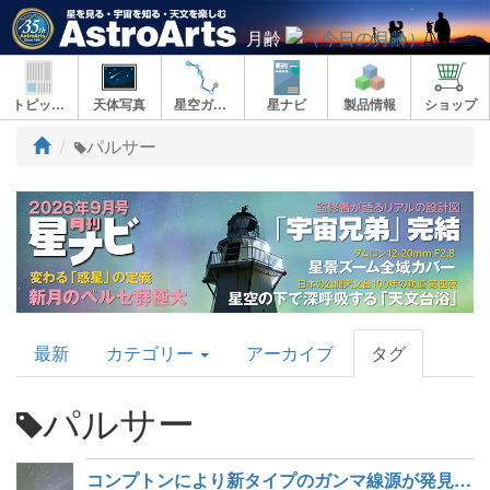
月齢
トピックス
天体写真
星空ガイド
星ナビ
製品情報
ショップ
ト
パルサー
ッ
プ
AstroArts
最新
カテゴリー
アーカイブ
タグ
Topics
パルサー
コンプトンにより新タイプのガンマ線源が発見された (NASA)