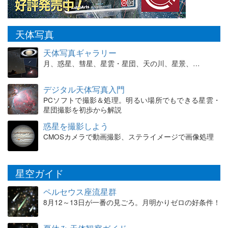
天体写真
天体写真ギャラリー
月、惑星、彗星、星雲・星団、天の川、星景、…
デジタル天体写真入門
PCソフトで撮影＆処理。明るい場所でもできる星雲・
星団撮影を初歩から解説
惑星を撮影しよう
CMOSカメラで動画撮影、ステライメージで画像処理
星空ガイド
ペルセウス座流星群
8月12～13日が一番の見ごろ。月明かりゼロの好条件！