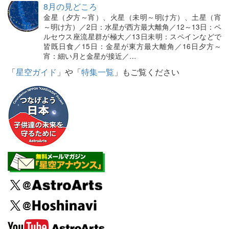
8月の見どころ
金星（夕方～宵）、火星（未明～明け方）、土星（宵
～明け方）／2日：水星が西方最大離角／12～13日：ペ
ルセウス座流星群が極大／13日未明：スペインなどで
皆既日食／15日：金星が東方最大離角／16日夕方～
宵：細い月と金星が接近／…
「
星空ガイド
」や「
特集一覧
」もご覧ください