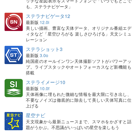
ッチな星図表示をスマートフォンで「いつでもどこで
も、ステラナビゲータ」
ステラナビゲータ12
最新版
12.0i
美しい描画、豊富な天体データ、オリジナル番組エデ
ィタなど「星空ひろがる 楽しさひろげる」天文シミュ
レーション
ステラショット3
最新版
3.0o
純国産のオールインワン天体撮影ソフトがパワーアッ
プ。ライブスタックやオートフォーカスなど新機能も
搭載
ステライメージ10
最新版
10.0f
天体画像に埋もれた微細な情報を最大限に引き出し、
不要なノイズは徹底的に除去して美しい天体写真に仕
上げる
星空ナビ
天文現象から最新ニュースまで、スマホをかざすと話
題がうかぶ。不思議がいっぱいの星空を楽しもう