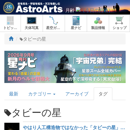
月齢
トピックス
天体写真
星空ガイド
星ナビ
製品情報
ショップ
ト
タビーの星
ッ
プ
AstroArts
最新
カテゴリー
アーカイブ
タグ
Topics
タビーの星
やはり人工構造物ではなかった「タビーの星」の謎の減光