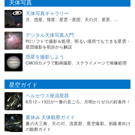
天体写真
天体写真ギャラリー
月、惑星、彗星、星雲・星団、天の川、星景、…
デジタル天体写真入門
PCソフトで撮影＆処理。明るい場所でもできる星雲・
星団撮影を初歩から解説
惑星を撮影しよう
CMOSカメラで動画撮影、ステライメージで画像処理
星空ガイド
ペルセウス座流星群
8月12～13日が一番の見ごろ。月明かりゼロの好条件！
夏休み 天体観察ガイド
夏の大三角、天の川、流星群、星空撮影。初級者向け
の観察ガイド