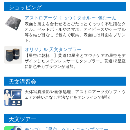
ショッピング
アストロアーツ くっつくタオル 〜 包むーん
表面と裏面を合わせるとぴたっとくっつく不思議なタ
オル。ペットボトルやスマホ、アイピースやケーブル
等を結び目なしで包んで収納。表面には月面をプリン
ト。
オリジナル 天文タンブラー
【星空に乾杯！】黄道12星座とマウナケアの星空をデ
ザインしたステンレスサーモタンブラー。黄道12星座
に新色モカブラウンが追加。
天文講習会
天体写真撮影や画像処理、アストロアーツのソフトウ
ェアの使いこなし方法などをオンラインで解説
天文ツアー
モンゴル「星空」ゲル・キャンプツアー