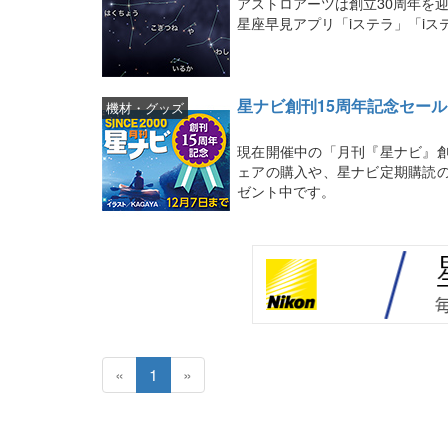
アストロアーツは創立30周年を
星座早見アプリ「iステラ」「iス
星ナビ創刊15周年記念セール
機材・グッズ
現在開催中の「月刊『星ナビ』創
ェアの購入や、星ナビ定期購読の
ゼント中です。
«
1
»