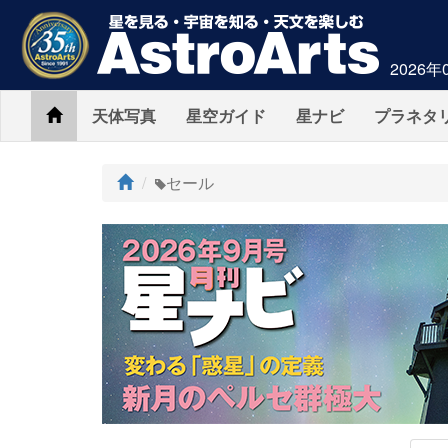
2026年
Home
天体写真
星空ガイド
星ナビ
プラネタ
ト
セール
ッ
プ
AstroArts