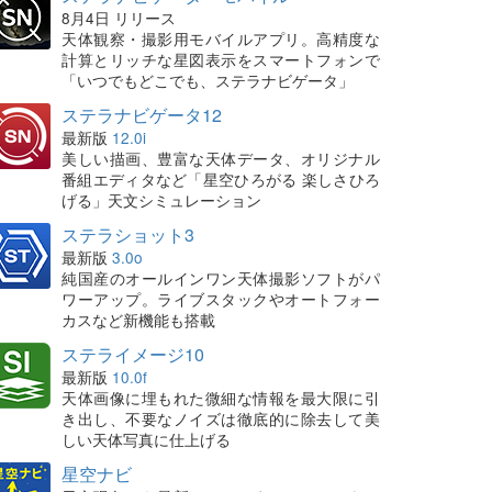
8月4日 リリース
天体観察・撮影用モバイルアプリ。高精度な
計算とリッチな星図表示をスマートフォンで
「いつでもどこでも、ステラナビゲータ」
ステラナビゲータ12
最新版
12.0i
美しい描画、豊富な天体データ、オリジナル
番組エディタなど「星空ひろがる 楽しさひろ
げる」天文シミュレーション
ステラショット3
最新版
3.0o
純国産のオールインワン天体撮影ソフトがパ
ワーアップ。ライブスタックやオートフォー
カスなど新機能も搭載
ステライメージ10
最新版
10.0f
天体画像に埋もれた微細な情報を最大限に引
き出し、不要なノイズは徹底的に除去して美
しい天体写真に仕上げる
星空ナビ