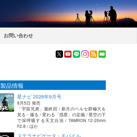
お問い合わせ
製品情報
星ナビ 2026年9月号
8月5日 発売
「宇宙兄弟」最終回 / 新月のペルセ群極大を
見る・撮る / 変わる「惑星」の定義 / 星空の下
で深呼吸する天文台浴 / TAMRON 12-20mm
F2.8 / ほか
ステラナビゲータ・モバイル