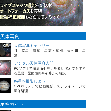
天体写真
天体写真ギャラリー
月、惑星、彗星、星雲・星団、天の川、星
景、…
デジタル天体写真入門
PCソフトで撮影＆処理。明るい場所でもでき
る星雲・星団撮影を初歩から解説
惑星を撮影しよう
CMOSカメラで動画撮影、ステライメージで
画像処理
星空ガイド