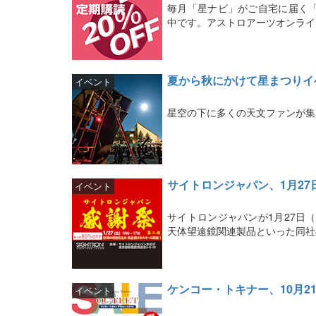
毎月「星ナビ」がご自宅に届く
中です。アストロアーツオンライ
夏から秋にかけて星まつりイ
イベント
星空の下に多くの天文ファンが集
サイトロンジャパン、1月27
イベント
サイトロンジャパンが1月27日
天体望遠鏡関連製品といった同社
ケンコー・トキナー、10月2
イベント