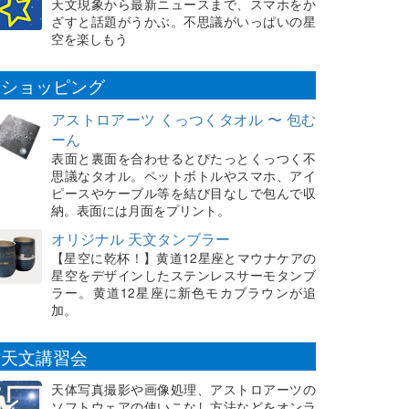
天文現象から最新ニュースまで、スマホをか
ざすと話題がうかぶ。不思議がいっぱいの星
空を楽しもう
ショッピング
アストロアーツ くっつくタオル 〜 包む
ーん
表面と裏面を合わせるとぴたっとくっつく不
思議なタオル。ペットボトルやスマホ、アイ
ピースやケーブル等を結び目なしで包んで収
納。表面には月面をプリント。
オリジナル 天文タンブラー
【星空に乾杯！】黄道12星座とマウナケアの
星空をデザインしたステンレスサーモタンブ
ラー。黄道12星座に新色モカブラウンが追
加。
天文講習会
天体写真撮影や画像処理、アストロアーツの
ソフトウェアの使いこなし方法などをオンラ