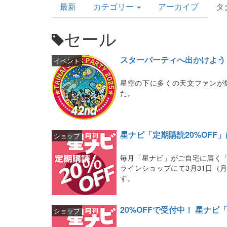
最新
カテゴリー
アーカイブ
タ
Topics
セール
スターパーティへ出かけよう！
イベント
星空の下に多くの天文ファンが
た。
星ナビ「定期購読20%OFF」
ショップ
毎月「星ナビ」がご自宅に届く「
ラインショップにて3月31日（
す。
20%OFFで受付中！ 星ナ
ショップ