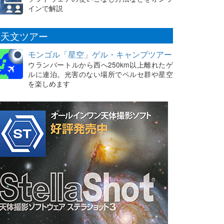
インで解説
天文ツアー
モンゴル「星空」ゲル・キャンプツアー
ウランバートルから西へ250km以上離れたゲ
ルに連泊。光害のない場所でペルセ群や星空
を楽しめます