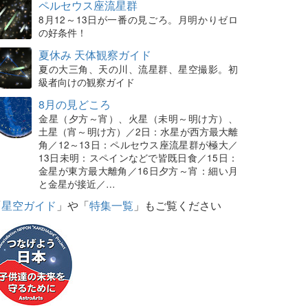
ペルセウス座流星群
8月12～13日が一番の見ごろ。月明かりゼロ
の好条件！
夏休み 天体観察ガイド
夏の大三角、天の川、流星群、星空撮影。初
級者向けの観察ガイド
8月の見どころ
金星（夕方～宵）、火星（未明～明け方）、
土星（宵～明け方）／2日：水星が西方最大離
角／12～13日：ペルセウス座流星群が極大／
13日未明：スペインなどで皆既日食／15日：
金星が東方最大離角／16日夕方～宵：細い月
と金星が接近／…
「
星空ガイド
」や「
特集一覧
」もご覧ください