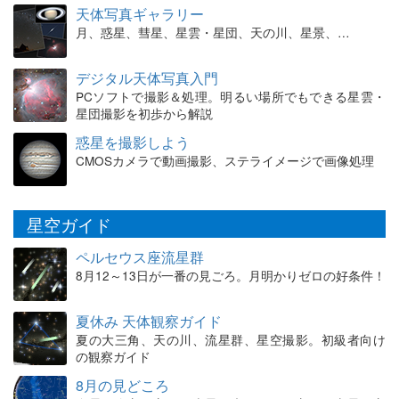
天体写真ギャラリー
月、惑星、彗星、星雲・星団、天の川、星景、…
デジタル天体写真入門
PCソフトで撮影＆処理。明るい場所でもできる星雲・
星団撮影を初歩から解説
惑星を撮影しよう
CMOSカメラで動画撮影、ステライメージで画像処理
星空ガイド
ペルセウス座流星群
8月12～13日が一番の見ごろ。月明かりゼロの好条件！
夏休み 天体観察ガイド
夏の大三角、天の川、流星群、星空撮影。初級者向け
の観察ガイド
8月の見どころ