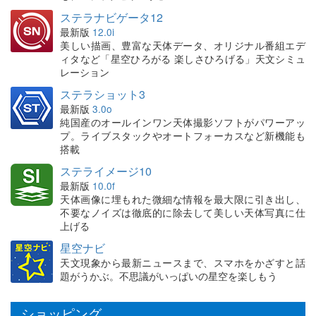
ステラナビゲータ12
最新版
12.0i
美しい描画、豊富な天体データ、オリジナル番組エデ
ィタなど「星空ひろがる 楽しさひろげる」天文シミュ
レーション
ステラショット3
最新版
3.0o
純国産のオールインワン天体撮影ソフトがパワーアッ
プ。ライブスタックやオートフォーカスなど新機能も
搭載
ステライメージ10
最新版
10.0f
天体画像に埋もれた微細な情報を最大限に引き出し、
不要なノイズは徹底的に除去して美しい天体写真に仕
上げる
星空ナビ
天文現象から最新ニュースまで、スマホをかざすと話
題がうかぶ。不思議がいっぱいの星空を楽しもう
ショッピング