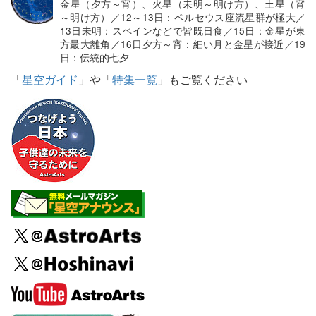
金星（夕方～宵）、火星（未明～明け方）、土星（宵
～明け方）／12～13日：ペルセウス座流星群が極大／
13日未明：スペインなどで皆既日食／15日：金星が東
方最大離角／16日夕方～宵：細い月と金星が接近／19
日：伝統的七夕
「
星空ガイド
」や「
特集一覧
」もご覧ください