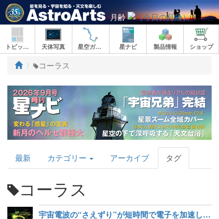
月齢
トピックス
天体写真
星空ガイド
星ナビ
製品情報
ショップ
ト
コーラス
ッ
プ
AstroArts
最新
カテゴリー
アーカイブ
タグ
Topics
コーラス
宇宙電波の“さえずり”が短時間で電子を加速した痕跡を発見