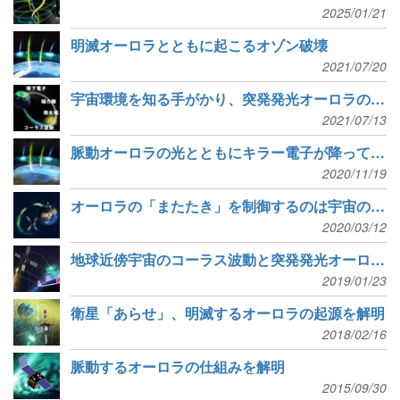
2025/01/21
明滅オーロラとともに起こるオゾン破壊
2021/07/20
宇宙環境を知る手がかり、突発発光オーロラの形状変化を再現
2021/07/13
脈動オーロラの光とともにキラー電子が降ってくる
2020/11/19
オーロラの「またたき」を制御するのは宇宙の「さえずり」
2020/03/12
地球近傍宇宙のコーラス波動と突発発光オーロラの同時観測に成功
2019/01/23
衛星「あらせ」、明滅するオーロラの起源を解明
2018/02/16
脈動するオーロラの仕組みを解明
2015/09/30