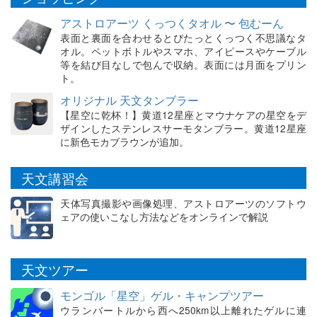
アストロアーツ くっつくタオル 〜 包むーん
表面と裏面を合わせるとぴたっとくっつく不思議なタ
オル。ペットボトルやスマホ、アイピースやケーブル
等を結び目なしで包んで収納。表面には月面をプリン
ト。
オリジナル 天文タンブラー
【星空に乾杯！】黄道12星座とマウナケアの星空をデ
ザインしたステンレスサーモタンブラー。黄道12星座
に新色モカブラウンが追加。
天文講習会
天体写真撮影や画像処理、アストロアーツのソフトウ
ェアの使いこなし方法などをオンラインで解説
天文ツアー
モンゴル「星空」ゲル・キャンプツアー
ウランバートルから西へ250km以上離れたゲルに連