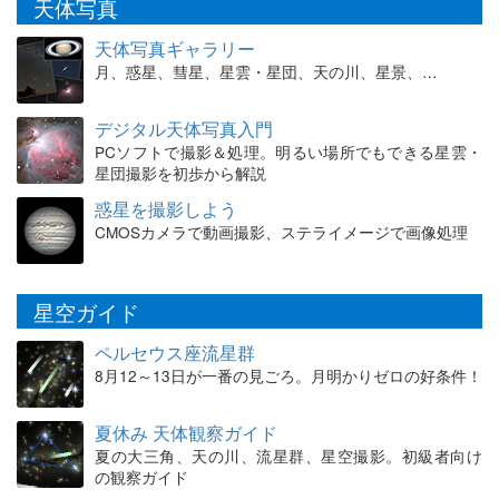
天体写真
天体写真ギャラリー
月、惑星、彗星、星雲・星団、天の川、星景、…
デジタル天体写真入門
PCソフトで撮影＆処理。明るい場所でもできる星雲・
星団撮影を初歩から解説
惑星を撮影しよう
CMOSカメラで動画撮影、ステライメージで画像処理
星空ガイド
ペルセウス座流星群
8月12～13日が一番の見ごろ。月明かりゼロの好条件！
夏休み 天体観察ガイド
夏の大三角、天の川、流星群、星空撮影。初級者向け
の観察ガイド