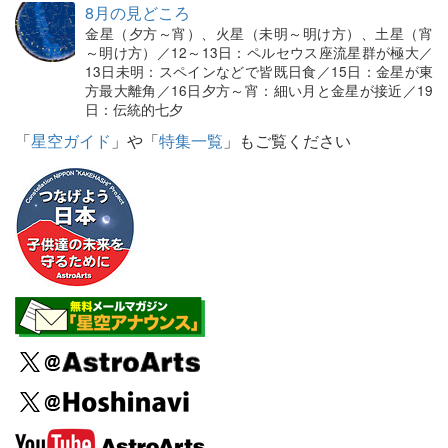
8月の見どころ
金星（夕方～宵）、火星（未明～明け方）、土星（宵
～明け方）／12～13日：ペルセウス座流星群が極大／
13日未明：スペインなどで皆既日食／15日：金星が東
方最大離角／16日夕方～宵：細い月と金星が接近／19
日：伝統的七夕
「
星空ガイド
」や「
特集一覧
」もご覧ください