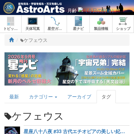
月齢
トピックス
天体写真
星空ガイド
星ナビ
製品情報
ショップ
ト
ケフェウス
ッ
プ
AstroArts
最新
カテゴリー
アーカイブ
タグ
Topics
ケフェウス
星座八十八夜 #33 古代エチオピアの美しい妃「カシオペヤ座」