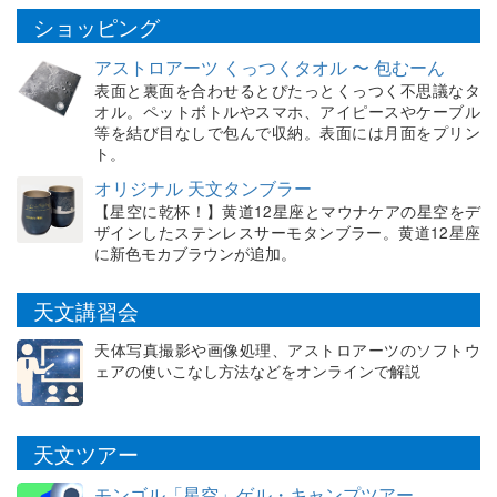
ショッピング
アストロアーツ くっつくタオル 〜 包むーん
表面と裏面を合わせるとぴたっとくっつく不思議なタ
オル。ペットボトルやスマホ、アイピースやケーブル
等を結び目なしで包んで収納。表面には月面をプリン
ト。
オリジナル 天文タンブラー
【星空に乾杯！】黄道12星座とマウナケアの星空をデ
ザインしたステンレスサーモタンブラー。黄道12星座
に新色モカブラウンが追加。
天文講習会
天体写真撮影や画像処理、アストロアーツのソフトウ
ェアの使いこなし方法などをオンラインで解説
天文ツアー
モンゴル「星空」ゲル・キャンプツアー