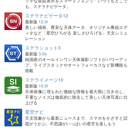
ッチな星図表示をスマートフォンで「いつでもどこで
も、ステラナビゲータ」
ステラナビゲータ12
最新版
12.0i
美しい描画、豊富な天体データ、オリジナル番組エデ
ィタなど「星空ひろがる 楽しさひろげる」天文シミュ
レーション
ステラショット3
最新版
3.0o
純国産のオールインワン天体撮影ソフトがパワーアッ
プ。ライブスタックやオートフォーカスなど新機能も
搭載
ステライメージ10
最新版
10.0f
天体画像に埋もれた微細な情報を最大限に引き出し、
不要なノイズは徹底的に除去して美しい天体写真に仕
上げる
星空ナビ
天文現象から最新ニュースまで、スマホをかざすと話
題がうかぶ。不思議がいっぱいの星空を楽しもう