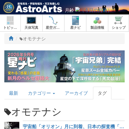
月齢
トピックス
天体写真
星空ガイド
星ナビ
製品情報
ショップ
ト
オモテナシ
ッ
プ
AstroArts
最新
カテゴリー
アーカイブ
タグ
Topics
オモテナシ
宇宙船「オリオン」月に到着、日本の探査機「エクレウス」は月フライバイ