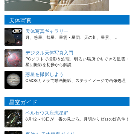
天体写真
天体写真ギャラリー
月、惑星、彗星、星雲・星団、天の川、星景、…
デジタル天体写真入門
PCソフトで撮影＆処理。明るい場所でもできる星雲・
星団撮影を初歩から解説
惑星を撮影しよう
CMOSカメラで動画撮影、ステライメージで画像処理
星空ガイド
ペルセウス座流星群
8月12～13日が一番の見ごろ。月明かりゼロの好条件！