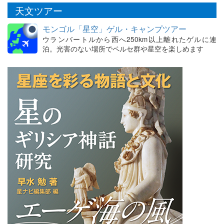
天文ツアー
モンゴル「星空」ゲル・キャンプツアー
ウランバートルから西へ250km以上離れたゲルに連
泊。光害のない場所でペルセ群や星空を楽しめます