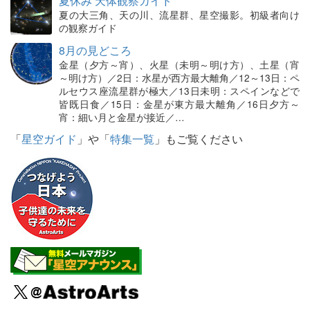
夏休み 天体観察ガイド
夏の大三角、天の川、流星群、星空撮影。初級者向け
の観察ガイド
8月の見どころ
金星（夕方～宵）、火星（未明～明け方）、土星（宵
～明け方）／2日：水星が西方最大離角／12～13日：ペ
ルセウス座流星群が極大／13日未明：スペインなどで
皆既日食／15日：金星が東方最大離角／16日夕方～
宵：細い月と金星が接近／…
「
星空ガイド
」や「
特集一覧
」もご覧ください