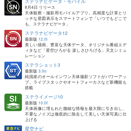
ステラナビゲータ・モバイル
8月4日 リリース
天体観察・撮影用モバイルアプリ。高精度な計算とリ
ッチな星図表示をスマートフォンで「いつでもどこで
も、ステラナビゲータ」
ステラナビゲータ12
最新版
12.0i
美しい描画、豊富な天体データ、オリジナル番組エデ
ィタなど「星空ひろがる 楽しさひろげる」天文シミュ
レーション
ステラショット3
最新版
3.0o
純国産のオールインワン天体撮影ソフトがパワーアッ
プ。ライブスタックやオートフォーカスなど新機能も
搭載
ステライメージ10
最新版
10.0f
天体画像に埋もれた微細な情報を最大限に引き出し、
不要なノイズは徹底的に除去して美しい天体写真に仕
上げる
星空ナビ