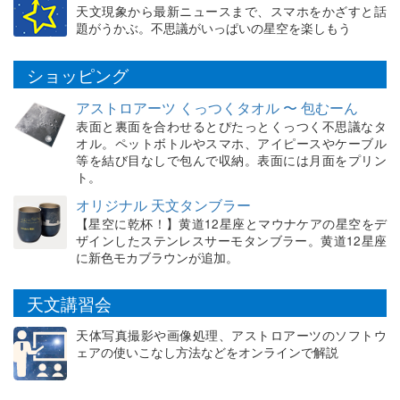
天文現象から最新ニュースまで、スマホをかざすと話
題がうかぶ。不思議がいっぱいの星空を楽しもう
ショッピング
アストロアーツ くっつくタオル 〜 包むーん
表面と裏面を合わせるとぴたっとくっつく不思議なタ
オル。ペットボトルやスマホ、アイピースやケーブル
等を結び目なしで包んで収納。表面には月面をプリン
ト。
オリジナル 天文タンブラー
【星空に乾杯！】黄道12星座とマウナケアの星空をデ
ザインしたステンレスサーモタンブラー。黄道12星座
に新色モカブラウンが追加。
天文講習会
天体写真撮影や画像処理、アストロアーツのソフトウ
ェアの使いこなし方法などをオンラインで解説