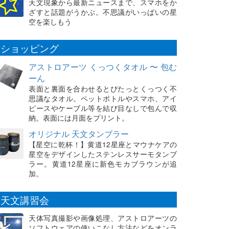
天文現象から最新ニュースまで、スマホをか
ざすと話題がうかぶ。不思議がいっぱいの星
空を楽しもう
ショッピング
アストロアーツ くっつくタオル 〜 包む
ーん
表面と裏面を合わせるとぴたっとくっつく不
思議なタオル。ペットボトルやスマホ、アイ
ピースやケーブル等を結び目なしで包んで収
納。表面には月面をプリント。
オリジナル 天文タンブラー
【星空に乾杯！】黄道12星座とマウナケアの
星空をデザインしたステンレスサーモタンブ
ラー。黄道12星座に新色モカブラウンが追
加。
天文講習会
天体写真撮影や画像処理、アストロアーツの
ソフトウェアの使いこなし方法などをオンラ