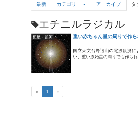
最新
カテゴリー
アーカイブ
タ
Topics
エチニルラジカル
重い赤ちゃん星の周りで作ら
恒星・銀河
国立天文台野辺山の電波観測に
い、重い原始星の周りでも作られ
«
1
»