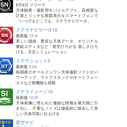
8月4日 リリース
天体観察・撮影用モバイルアプリ。高精度な
計算とリッチな星図表示をスマートフォンで
「いつでもどこでも、ステラナビゲータ」
ステラナビゲータ12
最新版
12.0i
美しい描画、豊富な天体データ、オリジナル
番組エディタなど「星空ひろがる 楽しさひろ
げる」天文シミュレーション
ステラショット3
最新版
3.0o
純国産のオールインワン天体撮影ソフトがパ
ワーアップ。ライブスタックやオートフォー
カスなど新機能も搭載
ステライメージ10
最新版
10.0f
天体画像に埋もれた微細な情報を最大限に引
き出し、不要なノイズは徹底的に除去して美
しい天体写真に仕上げる
星空ナビ