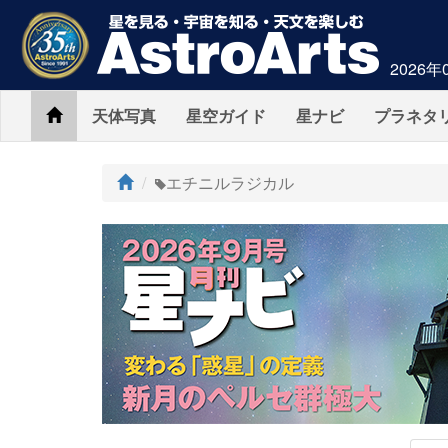
2026年
Home
天体写真
星空ガイド
星ナビ
プラネタ
ト
エチニルラジカル
ッ
プ
AstroArts