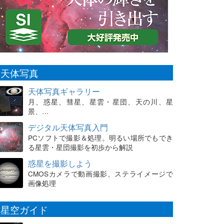
天体写真
天体写真ギャラリー
月、惑星、彗星、星雲・星団、天の川、星
景、…
デジタル天体写真入門
PCソフトで撮影＆処理。明るい場所でもでき
る星雲・星団撮影を初歩から解説
惑星を撮影しよう
CMOSカメラで動画撮影、ステライメージで
画像処理
星空ガイド