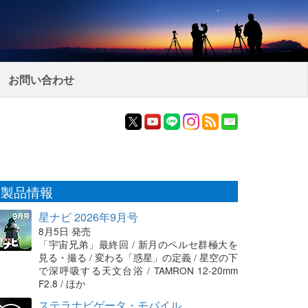
お問い合わせ
製品情報
星ナビ 2026年9月号
8月5日 発売
「宇宙兄弟」最終回 / 新月のペルセ群極大を
見る・撮る / 変わる「惑星」の定義 / 星空の下
で深呼吸する天文台浴 / TAMRON 12-20mm
F2.8 / ほか
ステラナビゲータ・モバイル