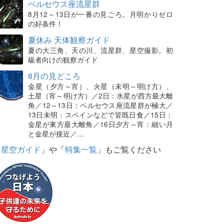
ペルセウス座流星群
8月12～13日が一番の見ごろ。月明かりゼロ
の好条件！
夏休み 天体観察ガイド
夏の大三角、天の川、流星群、星空撮影。初
級者向けの観察ガイド
8月の見どころ
金星（夕方～宵）、火星（未明～明け方）、
土星（宵～明け方）／2日：水星が西方最大離
角／12～13日：ペルセウス座流星群が極大／
13日未明：スペインなどで皆既日食／15日：
金星が東方最大離角／16日夕方～宵：細い月
と金星が接近／…
「
星空ガイド
」や「
特集一覧
」もご覧ください