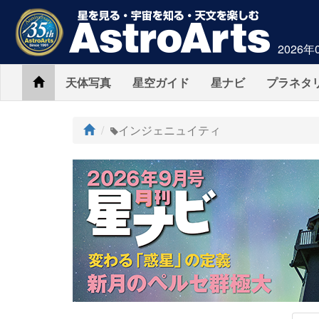
2026年
Home
天体写真
星空ガイド
星ナビ
プラネタ
ト
インジェニュイティ
ッ
プ
AstroArts