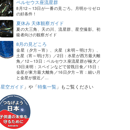
ペルセウス座流星群
8月12～13日が一番の見ごろ。月明かりゼロ
の好条件！
夏休み 天体観察ガイド
夏の大三角、天の川、流星群、星空撮影。初
級者向けの観察ガイド
8月の見どころ
金星（夕方～宵）、火星（未明～明け方）、
土星（宵～明け方）／2日：水星が西方最大離
角／12～13日：ペルセウス座流星群が極大／
13日未明：スペインなどで皆既日食／15日：
金星が東方最大離角／16日夕方～宵：細い月
と金星が接近／…
「
星空ガイド
」や「
特集一覧
」もご覧ください