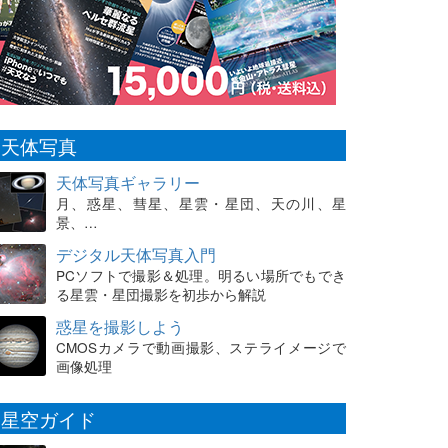
天体写真
天体写真ギャラリー
月、惑星、彗星、星雲・星団、天の川、星
景、…
デジタル天体写真入門
PCソフトで撮影＆処理。明るい場所でもでき
る星雲・星団撮影を初歩から解説
惑星を撮影しよう
CMOSカメラで動画撮影、ステライメージで
画像処理
星空ガイド