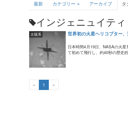
最新
カテゴリー
アーカイブ
タ
Topics
インジェニュイティ
世界初の火星ヘリコプター、
太陽系
日本時間4月19日、NASAの
て初めて飛行し、約40秒の歴史
«
1
»