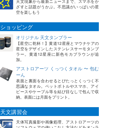
天文現象から最新ニュースまで、スマホをか
ざすと話題がうかぶ。不思議がいっぱいの星
空を楽しもう
ショッピング
オリジナル 天文タンブラー
【星空に乾杯！】黄道12星座とマウナケアの
星空をデザインしたステンレスサーモタンブ
ラー。黄道12星座に新色モカブラウンが追
加。
アストロアーツ くっつくタオル 〜 包む
ーん
表面と裏面を合わせるとぴたっとくっつく不
思議なタオル。ペットボトルやスマホ、アイ
ピースやケーブル等を結び目なしで包んで収
納。表面には月面をプリント。
天文講習会
天体写真撮影や画像処理、アストロアーツの
ソフトウェアの使いこなし方法などをオンラ