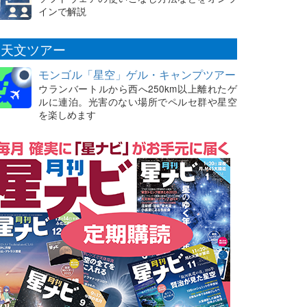
インで解説
天文ツアー
モンゴル「星空」ゲル・キャンプツアー
ウランバートルから西へ250km以上離れたゲ
ルに連泊。光害のない場所でペルセ群や星空
を楽しめます