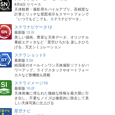
8月4日 リリース
天体観察・撮影用モバイルアプリ。高精度な
計算とリッチな星図表示をスマートフォンで
「いつでもどこでも、ステラナビゲータ」
ステラナビゲータ12
最新版
12.0i
美しい描画、豊富な天体データ、オリジナル
番組エディタなど「星空ひろがる 楽しさひろ
げる」天文シミュレーション
ステラショット3
最新版
3.0o
純国産のオールインワン天体撮影ソフトがパ
ワーアップ。ライブスタックやオートフォー
カスなど新機能も搭載
ステライメージ10
最新版
10.0f
天体画像に埋もれた微細な情報を最大限に引
き出し、不要なノイズは徹底的に除去して美
しい天体写真に仕上げる
星空ナビ