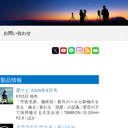
お問い合わせ
製品情報
星ナビ 2026年9月号
8月5日 発売
「宇宙兄弟」最終回 / 新月のペルセ群極大を
見る・撮る / 変わる「惑星」の定義 / 星空の下
で深呼吸する天文台浴 / TAMRON 12-20mm
F2.8 / ほか
ステラナビゲータ・モバイル