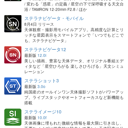
/ 変わる「惑星」の定義 / 星空の下で深呼吸する天文台
浴 / TAMRON 12-20mm F2.8 / ほか
ステラナビゲータ・モバイル
8月4日 リリース
天体観察・撮影用モバイルアプリ。高精度な計算とリ
ッチな星図表示をスマートフォンで「いつでもどこで
も、ステラナビゲータ」
ステラナビゲータ12
最新版
12.0i
美しい描画、豊富な天体データ、オリジナル番組エデ
ィタなど「星空ひろがる 楽しさひろげる」天文シミュ
レーション
ステラショット3
最新版
3.0o
純国産のオールインワン天体撮影ソフトがパワーアッ
プ。ライブスタックやオートフォーカスなど新機能も
搭載
ステライメージ10
最新版
10.0f
天体画像に埋もれた微細な情報を最大限に引き出し、