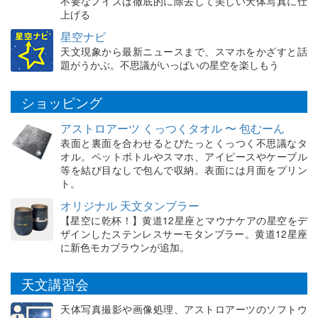
不要なノイズは徹底的に除去して美しい天体写真に仕
上げる
星空ナビ
天文現象から最新ニュースまで、スマホをかざすと話
題がうかぶ。不思議がいっぱいの星空を楽しもう
ショッピング
アストロアーツ くっつくタオル 〜 包むーん
表面と裏面を合わせるとぴたっとくっつく不思議なタ
オル。ペットボトルやスマホ、アイピースやケーブル
等を結び目なしで包んで収納。表面には月面をプリン
ト。
オリジナル 天文タンブラー
【星空に乾杯！】黄道12星座とマウナケアの星空をデ
ザインしたステンレスサーモタンブラー。黄道12星座
に新色モカブラウンが追加。
天文講習会
天体写真撮影や画像処理、アストロアーツのソフトウ