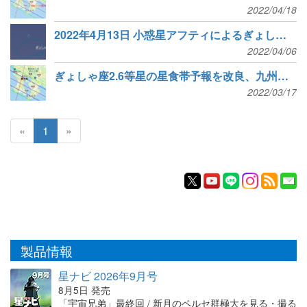
2022/04/18
2022年4月13日 小惑星アフティによるぎょしゃ座θ星マハシムの食
2022/04/06
ぎょしゃ座2.6等星の星食帯予報を改良、九州中部→南部へ
2022/03/17
«
1
»
製品情報
星ナビ 2026年9月号
8月5日 発売
「宇宙兄弟」最終回 / 新月のペルセ群極大を見る・撮る