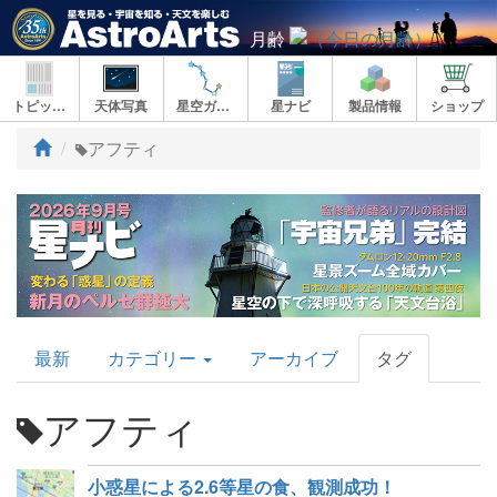
月齢
トピックス
天体写真
星空ガイド
星ナビ
製品情報
ショップ
ト
アフティ
ッ
プ
AstroArts
最新
カテゴリー
アーカイブ
タグ
Topics
アフティ
小惑星による2.6等星の食、観測成功！