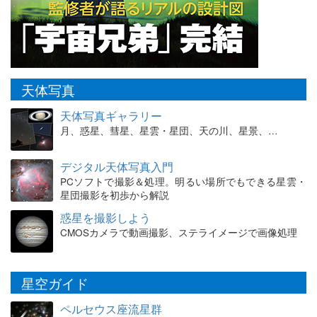
天体写真
天体写真ギャラリー
月、惑星、彗星、星雲・星団、天の川、星景、…
デジタル天体写真入門
PCソフトで撮影＆処理。明るい場所でもできる星雲・
星団撮影を初歩から解説
惑星を撮影しよう
CMOSカメラで動画撮影、ステライメージで画像処理
星空ガイド
ペルセウス座流星群