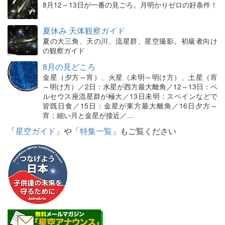
8月12～13日が一番の見ごろ。月明かりゼロの好条件！
夏休み 天体観察ガイド
夏の大三角、天の川、流星群、星空撮影。初級者向け
の観察ガイド
8月の見どころ
金星（夕方～宵）、火星（未明～明け方）、土星（宵
～明け方）／2日：水星が西方最大離角／12～13日：ペ
ルセウス座流星群が極大／13日未明：スペインなどで
皆既日食／15日：金星が東方最大離角／16日夕方～
宵：細い月と金星が接近／…
「
星空ガイド
」や「
特集一覧
」もご覧ください