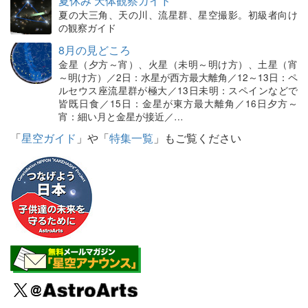
夏休み 天体観察ガイド
夏の大三角、天の川、流星群、星空撮影。初級者向け
の観察ガイド
8月の見どころ
金星（夕方～宵）、火星（未明～明け方）、土星（宵
～明け方）／2日：水星が西方最大離角／12～13日：ペ
ルセウス座流星群が極大／13日未明：スペインなどで
皆既日食／15日：金星が東方最大離角／16日夕方～
宵：細い月と金星が接近／…
「
星空ガイド
」や「
特集一覧
」もご覧ください