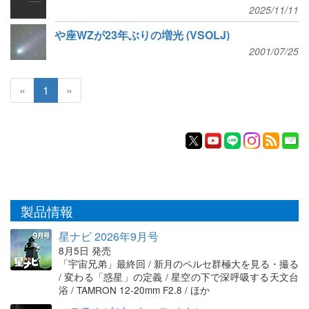
2025/11/11
や座WZが23年ぶりの増光 (VSOLJ)
2001/07/25
«
1
»
製品情報
星ナビ 2026年9月号
8月5日 発売
「宇宙兄弟」最終回 / 新月のペルセ群極大を見る・撮る
/ 変わる「惑星」の定義 / 星空の下で深呼吸する天文台
浴 / TAMRON 12-20mm F2.8 / ほか