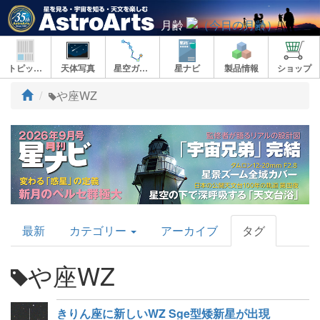
月齢
トピックス
天体写真
星空ガイド
星ナビ
製品情報
ショップ
ト
や座WZ
ッ
プ
AstroArts
最新
カテゴリー
アーカイブ
タグ
Topics
や座WZ
きりん座に新しいWZ Sge型矮新星が出現