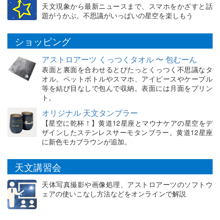
天文現象から最新ニュースまで、スマホをかざすと話
題がうかぶ。不思議がいっぱいの星空を楽しもう
ショッピング
アストロアーツ くっつくタオル 〜 包むーん
表面と裏面を合わせるとぴたっとくっつく不思議なタ
オル。ペットボトルやスマホ、アイピースやケーブル
等を結び目なしで包んで収納。表面には月面をプリン
ト。
オリジナル 天文タンブラー
【星空に乾杯！】黄道12星座とマウナケアの星空をデ
ザインしたステンレスサーモタンブラー。黄道12星座
に新色モカブラウンが追加。
天文講習会
天体写真撮影や画像処理、アストロアーツのソフトウ
ェアの使いこなし方法などをオンラインで解説