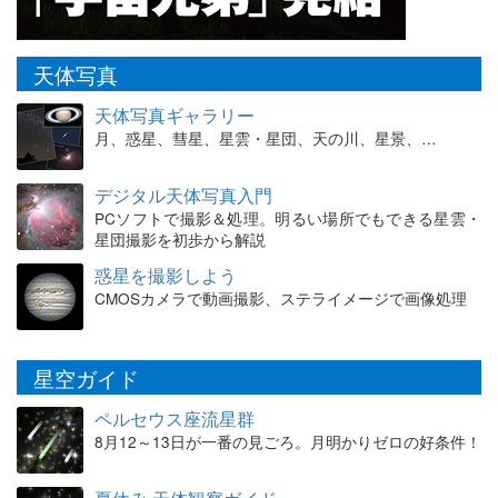
天体写真
天体写真ギャラリー
月、惑星、彗星、星雲・星団、天の川、星景、…
デジタル天体写真入門
PCソフトで撮影＆処理。明るい場所でもできる星雲・
星団撮影を初歩から解説
惑星を撮影しよう
CMOSカメラで動画撮影、ステライメージで画像処理
星空ガイド
ペルセウス座流星群
8月12～13日が一番の見ごろ。月明かりゼロの好条件！