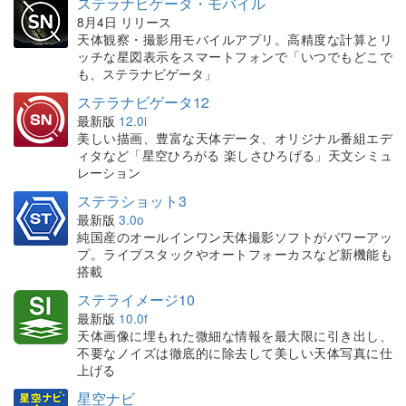
ステラナビゲータ・モバイル
8月4日 リリース
天体観察・撮影用モバイルアプリ。高精度な計算とリ
ッチな星図表示をスマートフォンで「いつでもどこで
も、ステラナビゲータ」
ステラナビゲータ12
最新版
12.0i
美しい描画、豊富な天体データ、オリジナル番組エデ
ィタなど「星空ひろがる 楽しさひろげる」天文シミュ
レーション
ステラショット3
最新版
3.0o
純国産のオールインワン天体撮影ソフトがパワーアッ
プ。ライブスタックやオートフォーカスなど新機能も
搭載
ステライメージ10
最新版
10.0f
天体画像に埋もれた微細な情報を最大限に引き出し、
不要なノイズは徹底的に除去して美しい天体写真に仕
上げる
星空ナビ