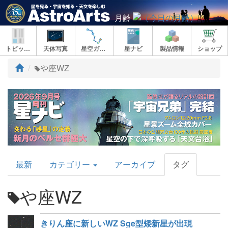
月齢
トピックス
天体写真
星空ガイド
星ナビ
製品情報
ショップ
ト
や座WZ
ッ
プ
AstroArts
最新
カテゴリー
アーカイブ
タグ
Topics
や座WZ
きりん座に新しいWZ Sge型矮新星が出現