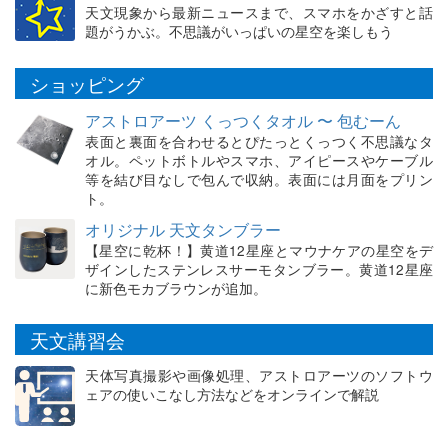
天文現象から最新ニュースまで、スマホをかざすと話
題がうかぶ。不思議がいっぱいの星空を楽しもう
ショッピング
アストロアーツ くっつくタオル 〜 包むーん
表面と裏面を合わせるとぴたっとくっつく不思議なタ
オル。ペットボトルやスマホ、アイピースやケーブル
等を結び目なしで包んで収納。表面には月面をプリン
ト。
オリジナル 天文タンブラー
【星空に乾杯！】黄道12星座とマウナケアの星空をデ
ザインしたステンレスサーモタンブラー。黄道12星座
に新色モカブラウンが追加。
天文講習会
天体写真撮影や画像処理、アストロアーツのソフトウ
ェアの使いこなし方法などをオンラインで解説