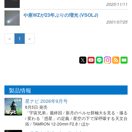
2025/11/11
や座WZが23年ぶりの増光 (VSOLJ)
2001/07/25
«
1
»
製品情報
星ナビ 2026年9月号
8月5日 発売
「宇宙兄弟」最終回 / 新月のペルセ群極大を見る・撮る
/ 変わる「惑星」の定義 / 星空の下で深呼吸する天文台
浴 / TAMRON 12-20mm F2.8 / ほか