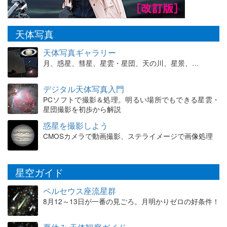
天体写真
天体写真ギャラリー
月、惑星、彗星、星雲・星団、天の川、星景、…
デジタル天体写真入門
PCソフトで撮影＆処理。明るい場所でもできる星雲・
星団撮影を初歩から解説
惑星を撮影しよう
CMOSカメラで動画撮影、ステライメージで画像処理
星空ガイド
ペルセウス座流星群
8月12～13日が一番の見ごろ。月明かりゼロの好条件！