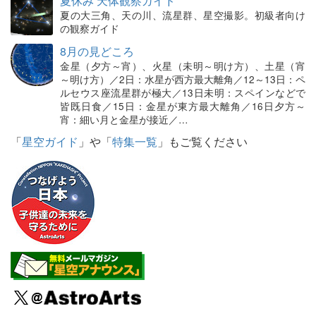
夏休み 天体観察ガイド
夏の大三角、天の川、流星群、星空撮影。初級者向け
の観察ガイド
8月の見どころ
金星（夕方～宵）、火星（未明～明け方）、土星（宵
～明け方）／2日：水星が西方最大離角／12～13日：ペ
ルセウス座流星群が極大／13日未明：スペインなどで
皆既日食／15日：金星が東方最大離角／16日夕方～
宵：細い月と金星が接近／…
「
星空ガイド
」や「
特集一覧
」もご覧ください