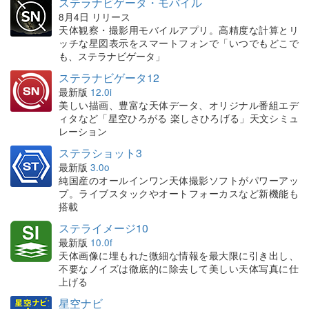
ステラナビゲータ・モバイル
8月4日 リリース
天体観察・撮影用モバイルアプリ。高精度な計算とリ
ッチな星図表示をスマートフォンで「いつでもどこで
も、ステラナビゲータ」
ステラナビゲータ12
最新版
12.0i
美しい描画、豊富な天体データ、オリジナル番組エデ
ィタなど「星空ひろがる 楽しさひろげる」天文シミュ
レーション
ステラショット3
最新版
3.0o
純国産のオールインワン天体撮影ソフトがパワーアッ
プ。ライブスタックやオートフォーカスなど新機能も
搭載
ステライメージ10
最新版
10.0f
天体画像に埋もれた微細な情報を最大限に引き出し、
不要なノイズは徹底的に除去して美しい天体写真に仕
上げる
星空ナビ