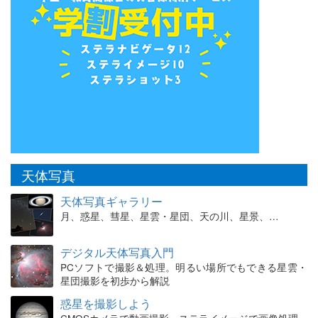
天体写真
天体写真ギャラリー
月、惑星、彗星、星雲・星団、天の川、星景、…
デジタル天体写真入門
PCソフトで撮影＆処理。明るい場所でもできる星雲・
星団撮影を初歩から解説
惑星を撮影しよう