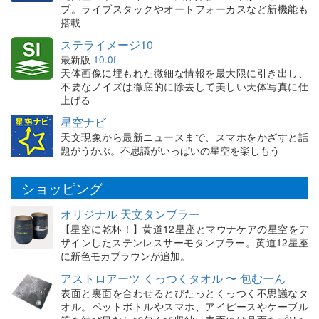
プ。ライブスタックやオートフォーカスなど新機能も
搭載
ステライメージ10
最新版
10.0f
天体画像に埋もれた微細な情報を最大限に引き出し、
不要なノイズは徹底的に除去して美しい天体写真に仕
上げる
星空ナビ
天文現象から最新ニュースまで、スマホをかざすと話
題がうかぶ。不思議がいっぱいの星空を楽しもう
ショッピング
オリジナル 天文タンブラー
【星空に乾杯！】黄道12星座とマウナケアの星空をデ
ザインしたステンレスサーモタンブラー。黄道12星座
に新色モカブラウンが追加。
アストロアーツ くっつくタオル 〜 包むーん
表面と裏面を合わせるとぴたっとくっつく不思議なタ
オル。ペットボトルやスマホ、アイピースやケーブル