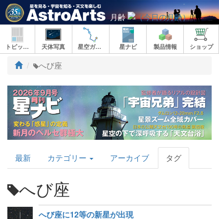
月齢
トピックス
天体写真
星空ガイド
星ナビ
製品情報
ショップ
ト
へび座
ッ
プ
AstroArts
最新
カテゴリー
アーカイブ
タグ
Topics
へび座
へび座に12等の新星が出現