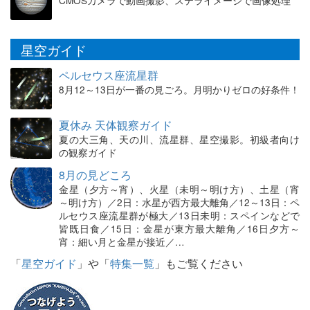
CMOSカメラで動画撮影、ステライメージで画像処理
星空ガイド
ペルセウス座流星群
8月12～13日が一番の見ごろ。月明かりゼロの好条件！
夏休み 天体観察ガイド
夏の大三角、天の川、流星群、星空撮影。初級者向け
の観察ガイド
8月の見どころ
金星（夕方～宵）、火星（未明～明け方）、土星（宵
～明け方）／2日：水星が西方最大離角／12～13日：ペ
ルセウス座流星群が極大／13日未明：スペインなどで
皆既日食／15日：金星が東方最大離角／16日夕方～
宵：細い月と金星が接近／…
「
星空ガイド
」や「
特集一覧
」もご覧ください