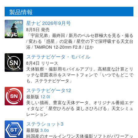
製品情報
星ナビ 2026年9月号
8月5日 発売
「宇宙兄弟」最終回 / 新月のペルセ群極大を見る・撮る
/ 変わる「惑星」の定義 / 星空の下で深呼吸する天文台
浴 / TAMRON 12-20mm F2.8 / ほか
ステラナビゲータ・モバイル
8月4日 リリース
天体観察・撮影用モバイルアプリ。高精度な計算とリ
ッチな星図表示をスマートフォンで「いつでもどこで
も、ステラナビゲータ」
ステラナビゲータ12
最新版
12.0i
美しい描画、豊富な天体データ、オリジナル番組エデ
ィタなど「星空ひろがる 楽しさひろげる」天文シミュ
レーション
ステラショット3
最新版
3.0o
純国産のオールインワン天体撮影ソフトがパワーアッ