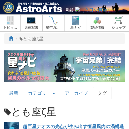
月齢
トピックス
天体写真
星空ガイド
星ナビ
製品情報
ショップ
ト
とも座ζ星
ッ
プ
AstroArts
最新
カテゴリー
アーカイブ
タグ
Topics
とも座ζ星
超巨星ナオスの光点が生み出す恒星風内の渦構造