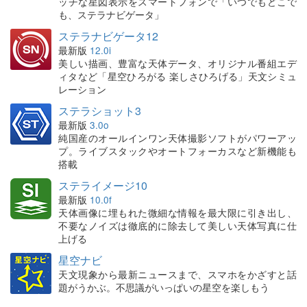
ッチな星図表示をスマートフォンで「いつでもどこで
も、ステラナビゲータ」
ステラナビゲータ12
最新版
12.0i
美しい描画、豊富な天体データ、オリジナル番組エデ
ィタなど「星空ひろがる 楽しさひろげる」天文シミュ
レーション
ステラショット3
最新版
3.0o
純国産のオールインワン天体撮影ソフトがパワーアッ
プ。ライブスタックやオートフォーカスなど新機能も
搭載
ステライメージ10
最新版
10.0f
天体画像に埋もれた微細な情報を最大限に引き出し、
不要なノイズは徹底的に除去して美しい天体写真に仕
上げる
星空ナビ
天文現象から最新ニュースまで、スマホをかざすと話
題がうかぶ。不思議がいっぱいの星空を楽しもう