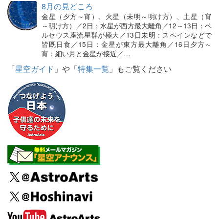
8月の見どころ
金星（夕方～宵）、火星（未明～明け方）、土星（宵
～明け方）／2日：水星が西方最大離角／12～13日：ペ
ルセウス座流星群が極大／13日未明：スペインなどで
皆既日食／15日：金星が東方最大離角／16日夕方～
宵：細い月と金星が接近／…
「
星空ガイド
」や「
特集一覧
」もご覧ください