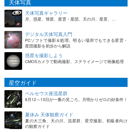
天体写真
天体写真ギャラリー
月、惑星、彗星、星雲・星団、天の川、星景、…
デジタル天体写真入門
PCソフトで撮影＆処理。明るい場所でもできる星雲・
星団撮影を初歩から解説
惑星を撮影しよう
CMOSカメラで動画撮影、ステライメージで画像処理
星空ガイド
ペルセウス座流星群
8月12～13日が一番の見ごろ。月明かりゼロの好条件！
夏休み 天体観察ガイド
夏の大三角、天の川、流星群、星空撮影。初級者向け
の観察ガイド