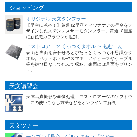
ショッピング
オリジナル 天文タンブラー
【星空に乾杯！】黄道12星座とマウナケアの星空をデ
ザインしたステンレスサーモタンブラー。黄道12星座
に新色モカブラウンが追加。
アストロアーツ くっつくタオル 〜 包むーん
表面と裏面を合わせるとぴたっとくっつく不思議なタ
オル。ペットボトルやスマホ、アイピースやケーブル
等を結び目なしで包んで収納。表面には月面をプリン
ト。
天文講習会
天体写真撮影や画像処理、アストロアーツのソフトウ
ェアの使いこなし方法などをオンラインで解説
天文ツアー
モンゴル「星空」ゲル・キャンプツアー