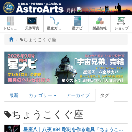
月齢
トピックス
天体写真
星空ガイド
星ナビ
製品情報
ショップ
ト
ちょうこくぐ座
ッ
プ
AstroArts
最新
カテゴリー
アーカイブ
タグ
Topics
ちょうこくぐ座
星座八十八夜 #84 彫刻を作る道具「ちょうこくぐ座」