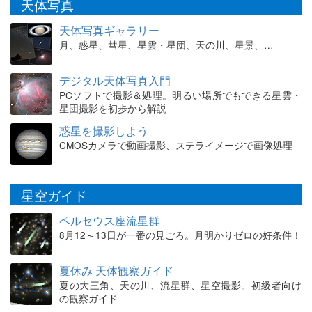
天体写真
天体写真ギャラリー
月、惑星、彗星、星雲・星団、天の川、星景、…
デジタル天体写真入門
PCソフトで撮影＆処理。明るい場所でもできる星雲・
星団撮影を初歩から解説
惑星を撮影しよう
CMOSカメラで動画撮影、ステライメージで画像処理
星空ガイド
ペルセウス座流星群
8月12～13日が一番の見ごろ。月明かりゼロの好条件！
夏休み 天体観察ガイド
夏の大三角、天の川、流星群、星空撮影。初級者向け
の観察ガイド