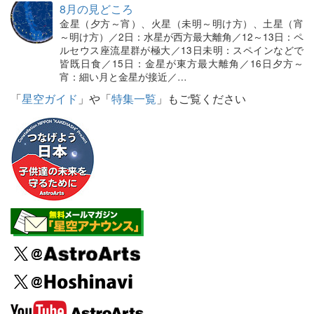
8月の見どころ
金星（夕方～宵）、火星（未明～明け方）、土星（宵
～明け方）／2日：水星が西方最大離角／12～13日：ペ
ルセウス座流星群が極大／13日未明：スペインなどで
皆既日食／15日：金星が東方最大離角／16日夕方～
宵：細い月と金星が接近／…
「
星空ガイド
」や「
特集一覧
」もご覧ください