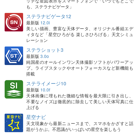
ッチな星図表示をスマートフォンで「いつでもどこで
も、ステラナビゲータ」
ステラナビゲータ12
最新版
12.0i
美しい描画、豊富な天体データ、オリジナル番組エデ
ィタなど「星空ひろがる 楽しさひろげる」天文シミュ
レーション
ステラショット3
最新版
3.0o
純国産のオールインワン天体撮影ソフトがパワーアッ
プ。ライブスタックやオートフォーカスなど新機能も
搭載
ステライメージ10
最新版
10.0f
天体画像に埋もれた微細な情報を最大限に引き出し、
不要なノイズは徹底的に除去して美しい天体写真に仕
上げる
星空ナビ
天文現象から最新ニュースまで、スマホをかざすと話
題がうかぶ。不思議がいっぱいの星空を楽しもう