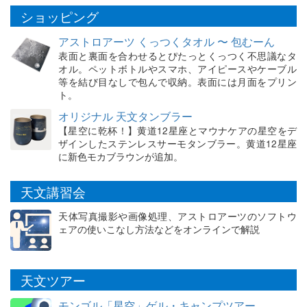
ショッピング
アストロアーツ くっつくタオル 〜 包むーん
表面と裏面を合わせるとぴたっとくっつく不思議なタ
オル。ペットボトルやスマホ、アイピースやケーブル
等を結び目なしで包んで収納。表面には月面をプリン
ト。
オリジナル 天文タンブラー
【星空に乾杯！】黄道12星座とマウナケアの星空をデ
ザインしたステンレスサーモタンブラー。黄道12星座
に新色モカブラウンが追加。
天文講習会
天体写真撮影や画像処理、アストロアーツのソフトウ
ェアの使いこなし方法などをオンラインで解説
天文ツアー
モンゴル「星空」ゲル・キャンプツアー