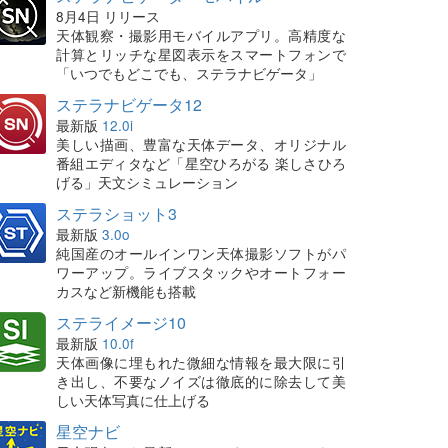
8月4日 リリース
天体観察・撮影用モバイルアプリ。高精度な
計算とリッチな星図表示をスマートフォンで
「いつでもどこでも、ステラナビゲータ」
ステラナビゲータ12
最新版
12.0i
美しい描画、豊富な天体データ、オリジナル
番組エディタなど「星空ひろがる 楽しさひろ
げる」天文シミュレーション
ステラショット3
最新版
3.0o
純国産のオールインワン天体撮影ソフトがパ
ワーアップ。ライブスタックやオートフォー
カスなど新機能も搭載
ステライメージ10
最新版
10.0f
天体画像に埋もれた微細な情報を最大限に引
き出し、不要なノイズは徹底的に除去して美
しい天体写真に仕上げる
星空ナビ