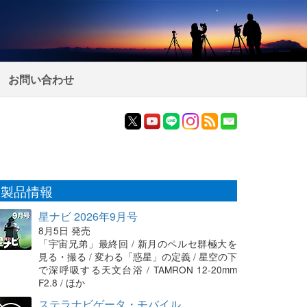
お問い合わせ
製品情報
星ナビ 2026年9月号
8月5日 発売
「宇宙兄弟」最終回 / 新月のペルセ群極大を
見る・撮る / 変わる「惑星」の定義 / 星空の下
で深呼吸する天文台浴 / TAMRON 12-20mm
F2.8 / ほか
ステラナビゲータ・モバイル