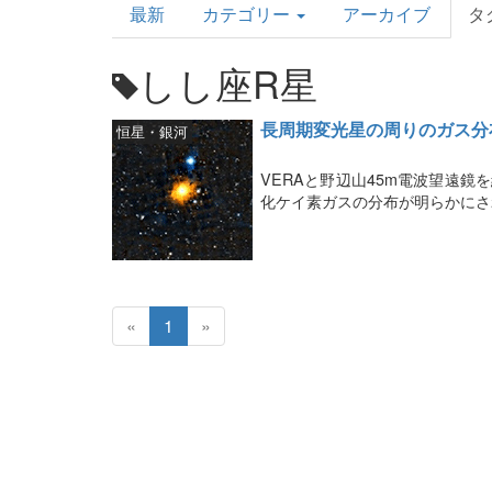
最新
カテゴリー
アーカイブ
タ
Topics
しし座R星
長周期変光星の周りのガス分
恒星・銀河
VERAと野辺山45m電波望遠
化ケイ素ガスの分布が明らかにさ
«
1
»