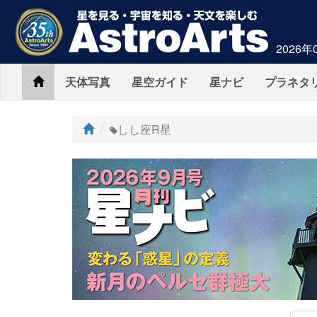
2026年
Home
天体写真
星空ガイド
星ナビ
プラネタ
ト
しし座R星
ッ
プ
AstroArts