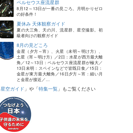
ペルセウス座流星群
8月12～13日が一番の見ごろ。月明かりゼロ
の好条件！
夏休み 天体観察ガイド
夏の大三角、天の川、流星群、星空撮影。初
級者向けの観察ガイド
8月の見どころ
金星（夕方～宵）、火星（未明～明け方）、
土星（宵～明け方）／2日：水星が西方最大離
角／12～13日：ペルセウス座流星群が極大／
13日未明：スペインなどで皆既日食／15日：
金星が東方最大離角／16日夕方～宵：細い月
と金星が接近／…
「
星空ガイド
」や「
特集一覧
」もご覧ください