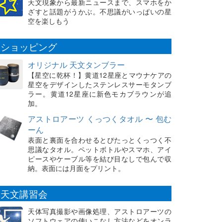
天文現象から最新ニュースまで、スマホをか
ざすと話題がうかぶ。不思議がいっぱいの星
空を楽しもう
ショッピング
オリジナル 天文タンブラー
【星空に乾杯！】黄道12星座とマウナケアの
星空をデザインしたステンレスサーモタンブ
ラー。黄道12星座に新色モカブラウンが追
加。
アストロアーツ くっつくタオル 〜 包む
ーん
表面と裏面を合わせるとぴたっとくっつく不
思議なタオル。ペットボトルやスマホ、アイ
ピースやケーブル等を結び目なしで包んで収
納。表面には月面をプリント。
天文講習会
天体写真撮影や画像処理、アストロアーツの
ソフトウェアの使いこなし方法などをオンラ