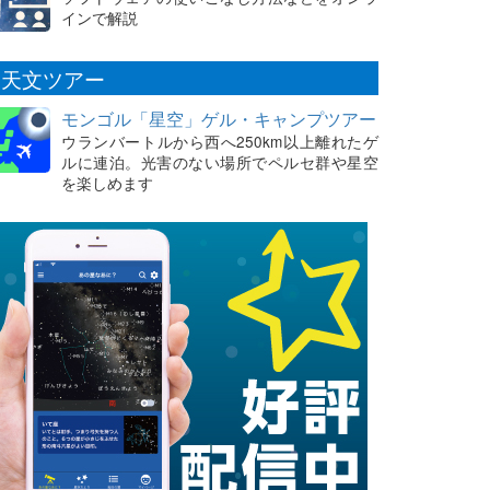
インで解説
天文ツアー
モンゴル「星空」ゲル・キャンプツアー
ウランバートルから西へ250km以上離れたゲ
ルに連泊。光害のない場所でペルセ群や星空
を楽しめます