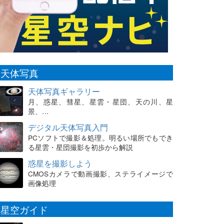
天体写真
天体写真ギャラリー
月、惑星、彗星、星雲・星団、天の川、星
景、…
デジタル天体写真入門
PCソフトで撮影＆処理。明るい場所でもでき
る星雲・星団撮影を初歩から解説
惑星を撮影しよう
CMOSカメラで動画撮影、ステライメージで
画像処理
星空ガイド