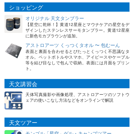
ショッピング
オリジナル 天文タンブラー
【星空に乾杯！】黄道12星座とマウナケアの星空をデ
ザインしたステンレスサーモタンブラー。黄道12星座
に新色モカブラウンが追加。
アストロアーツ くっつくタオル 〜 包むーん
表面と裏面を合わせるとぴたっとくっつく不思議なタ
オル。ペットボトルやスマホ、アイピースやケーブル
等を結び目なしで包んで収納。表面には月面をプリン
ト。
天文講習会
天体写真撮影や画像処理、アストロアーツのソフトウ
ェアの使いこなし方法などをオンラインで解説
天文ツアー
モンゴル「星空」ゲル・キャンプツアー