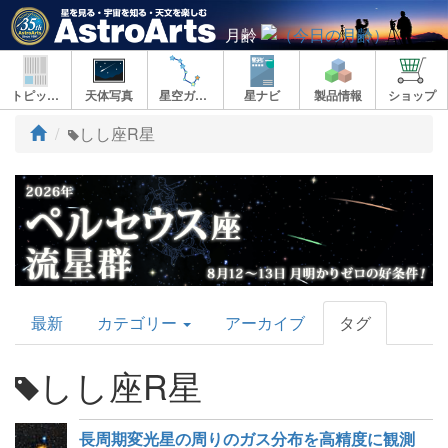
月齢
トピックス
天体写真
星空ガイド
星ナビ
製品情報
ショップ
ト
しし座R星
ッ
プ
AstroArts
最新
カテゴリー
アーカイブ
タグ
Topics
しし座R星
長周期変光星の周りのガス分布を高精度に観測