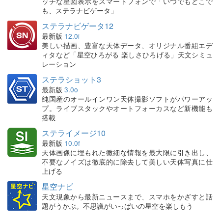
ッチな星図表示をスマートフォンで「いつでもどこで
も、ステラナビゲータ」
ステラナビゲータ12
最新版
12.0i
美しい描画、豊富な天体データ、オリジナル番組エデ
ィタなど「星空ひろがる 楽しさひろげる」天文シミュ
レーション
ステラショット3
最新版
3.0o
純国産のオールインワン天体撮影ソフトがパワーアッ
プ。ライブスタックやオートフォーカスなど新機能も
搭載
ステライメージ10
最新版
10.0f
天体画像に埋もれた微細な情報を最大限に引き出し、
不要なノイズは徹底的に除去して美しい天体写真に仕
上げる
星空ナビ
天文現象から最新ニュースまで、スマホをかざすと話
題がうかぶ。不思議がいっぱいの星空を楽しもう