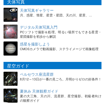
天体写真
天体写真ギャラリー
月、惑星、彗星、星雲・星団、天の川、星景、…
デジタル天体写真入門
PCソフトで撮影＆処理。明るい場所でもできる星雲・
星団撮影を初歩から解説
惑星を撮影しよう
CMOSカメラで動画撮影、ステライメージで画像処理
星空ガイド
ペルセウス座流星群
8月12～13日が一番の見ごろ。月明かりゼロの好条件！
夏休み 天体観察ガイド
夏の大三角、天の川、流星群、星空撮影。初級者向け
の観察ガイド