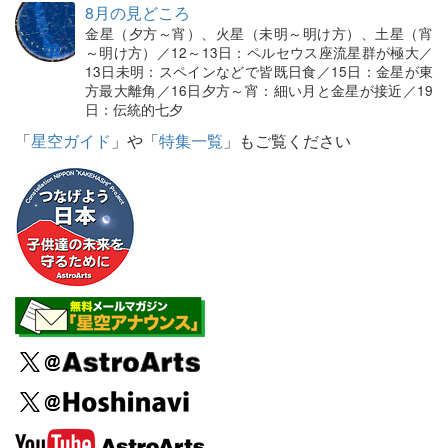
8月の見どころ
金星（夕方～宵）、火星（未明～明け方）、土星（宵
～明け方）／12～13日：ペルセウス座流星群が極大／
13日未明：スペインなどで皆既日食／15日：金星が東
方最大離角／16日夕方～宵：細い月と金星が接近／19
日：伝統的七夕
「
星空ガイド
」や「
特集一覧
」もご覧ください