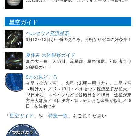
CMOSカメラで動画撮影、ステライメージで画像処理
星空ガイド
ペルセウス座流星群
8月12～13日が一番の見ごろ。月明かりゼロの好条件！
夏休み 天体観察ガイド
夏の大三角、天の川、流星群、星空撮影。初級者向け
の観察ガイド
8月の見どころ
金星（夕方～宵）、火星（未明～明け方）、土星（宵
～明け方）／12～13日：ペルセウス座流星群が極大／
13日未明：スペインなどで皆既日食／15日：金星が東
方最大離角／16日夕方～宵：細い月と金星が接近／19
日：伝統的七夕
「
星空ガイド
」や「
特集一覧
」もご覧ください