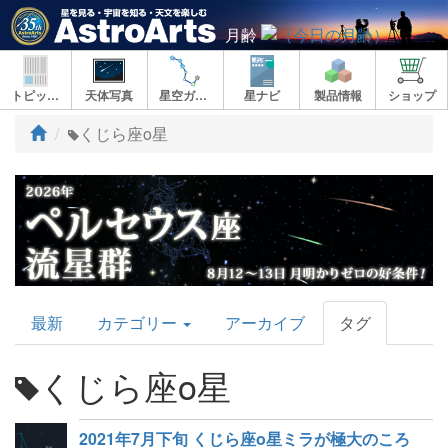
月齢
トピックス
天体写真
星空ガイド
星ナビ
製品情報
ショップ
ト
くじら座ο星
ッ
プ
AstroArts
最新
カテゴリー
アーカイブ
タグ
Topics
くじら座ο星
2021年7月下旬 くじら座ο星ミラが極大のころ