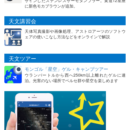
ザインしたステンレスサーモタンブラー。黄道12星座
に新色モカブラウンが追加。
天文講習会
天体写真撮影や画像処理、アストロアーツのソフトウ
ェアの使いこなし方法などをオンラインで解説
天文ツアー
モンゴル「星空」ゲル・キャンプツアー
ウランバートルから西へ250km以上離れたゲルに連
泊。光害のない場所でペルセ群や星空を楽しめます