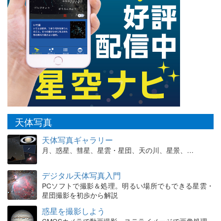
天体写真
天体写真ギャラリー
月、惑星、彗星、星雲・星団、天の川、星景、…
デジタル天体写真入門
PCソフトで撮影＆処理。明るい場所でもできる星雲・
星団撮影を初歩から解説
惑星を撮影しよう