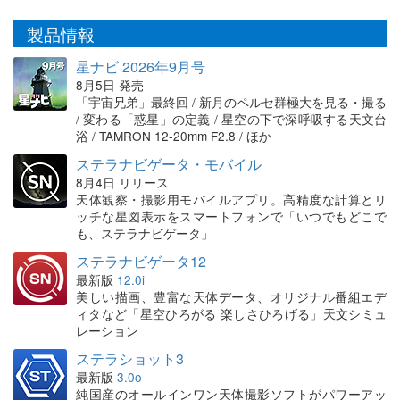
製品情報
星ナビ 2026年9月号
8月5日 発売
「宇宙兄弟」最終回 / 新月のペルセ群極大を見る・撮る
/ 変わる「惑星」の定義 / 星空の下で深呼吸する天文台
浴 / TAMRON 12-20mm F2.8 / ほか
ステラナビゲータ・モバイル
8月4日 リリース
天体観察・撮影用モバイルアプリ。高精度な計算とリ
ッチな星図表示をスマートフォンで「いつでもどこで
も、ステラナビゲータ」
ステラナビゲータ12
最新版
12.0i
美しい描画、豊富な天体データ、オリジナル番組エデ
ィタなど「星空ひろがる 楽しさひろげる」天文シミュ
レーション
ステラショット3
最新版
3.0o
純国産のオールインワン天体撮影ソフトがパワーアッ