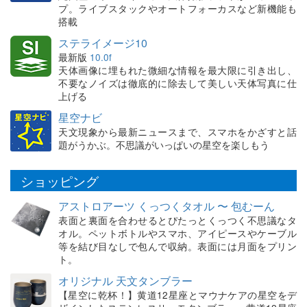
プ。ライブスタックやオートフォーカスなど新機能も
搭載
ステライメージ10
最新版
10.0f
天体画像に埋もれた微細な情報を最大限に引き出し、
不要なノイズは徹底的に除去して美しい天体写真に仕
上げる
星空ナビ
天文現象から最新ニュースまで、スマホをかざすと話
題がうかぶ。不思議がいっぱいの星空を楽しもう
ショッピング
アストロアーツ くっつくタオル 〜 包むーん
表面と裏面を合わせるとぴたっとくっつく不思議なタ
オル。ペットボトルやスマホ、アイピースやケーブル
等を結び目なしで包んで収納。表面には月面をプリン
ト。
オリジナル 天文タンブラー
【星空に乾杯！】黄道12星座とマウナケアの星空をデ