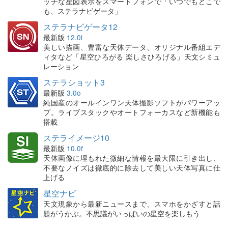
ッチな星図表示をスマートフォンで「いつでもどこで
も、ステラナビゲータ」
ステラナビゲータ12
最新版
12.0i
美しい描画、豊富な天体データ、オリジナル番組エデ
ィタなど「星空ひろがる 楽しさひろげる」天文シミュ
レーション
ステラショット3
最新版
3.0o
純国産のオールインワン天体撮影ソフトがパワーアッ
プ。ライブスタックやオートフォーカスなど新機能も
搭載
ステライメージ10
最新版
10.0f
天体画像に埋もれた微細な情報を最大限に引き出し、
不要なノイズは徹底的に除去して美しい天体写真に仕
上げる
星空ナビ
天文現象から最新ニュースまで、スマホをかざすと話
題がうかぶ。不思議がいっぱいの星空を楽しもう