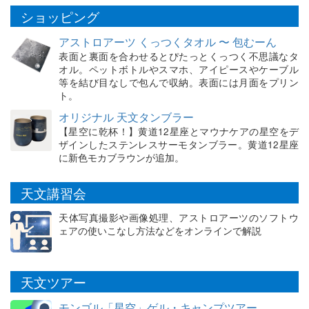
ショッピング
アストロアーツ くっつくタオル 〜 包むーん
表面と裏面を合わせるとぴたっとくっつく不思議なタ
オル。ペットボトルやスマホ、アイピースやケーブル
等を結び目なしで包んで収納。表面には月面をプリン
ト。
オリジナル 天文タンブラー
【星空に乾杯！】黄道12星座とマウナケアの星空をデ
ザインしたステンレスサーモタンブラー。黄道12星座
に新色モカブラウンが追加。
天文講習会
天体写真撮影や画像処理、アストロアーツのソフトウ
ェアの使いこなし方法などをオンラインで解説
天文ツアー
モンゴル「星空」ゲル・キャンプツアー