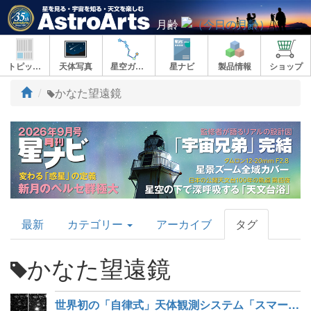
月齢
トピックス
天体写真
星空ガイド
星ナビ
製品情報
ショップ
ト
かなた望遠鏡
ッ
プ
AstroArts
最新
カテゴリー
アーカイブ
タグ
Topics
かなた望遠鏡
世界初の「自律式」天体観測システム「スマートかなた」