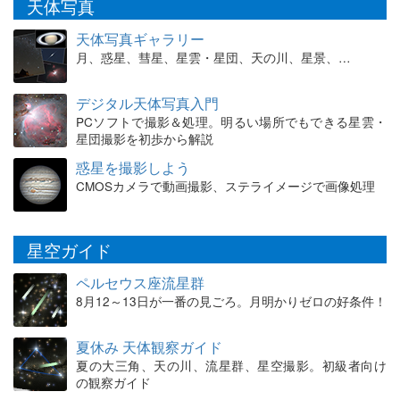
天体写真
天体写真ギャラリー
月、惑星、彗星、星雲・星団、天の川、星景、…
デジタル天体写真入門
PCソフトで撮影＆処理。明るい場所でもできる星雲・
星団撮影を初歩から解説
惑星を撮影しよう
CMOSカメラで動画撮影、ステライメージで画像処理
星空ガイド
ペルセウス座流星群
8月12～13日が一番の見ごろ。月明かりゼロの好条件！
夏休み 天体観察ガイド
夏の大三角、天の川、流星群、星空撮影。初級者向け
の観察ガイド