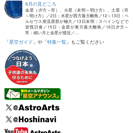
8月の見どころ
金星（夕方～宵）、火星（未明～明け方）、土星（宵
～明け方）／2日：水星が西方最大離角／12～13日：ペ
ルセウス座流星群が極大／13日未明：スペインなどで
皆既日食／15日：金星が東方最大離角／16日夕方～
宵：細い月と金星が接近／…
「
星空ガイド
」や「
特集一覧
」もご覧ください