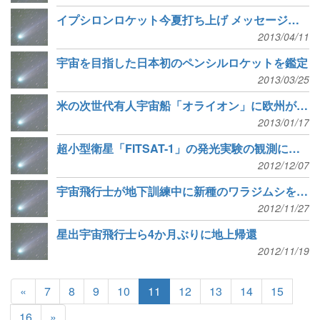
イプシロンロケット今夏打ち上げ メッセージ募集中
2013/04/11
宇宙を目指した日本初のペンシルロケットを鑑定
2013/03/25
米の次世代有人宇宙船「オライオン」に欧州が協力合意
2013/01/17
超小型衛星「FITSAT-1」の発光実験の観測にご協力ください
2012/12/07
宇宙飛行士が地下訓練中に新種のワラジムシを発見
2012/11/27
星出宇宙飛行士ら4か月ぶりに地上帰還
2012/11/19
«
7
8
9
10
11
12
13
14
15
16
»