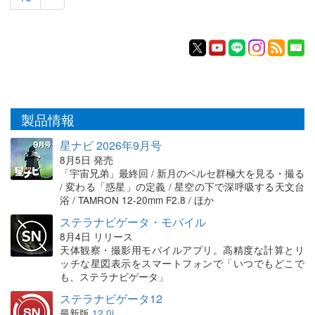
製品情報
星ナビ 2026年9月号
8月5日 発売
「宇宙兄弟」最終回 / 新月のペルセ群極大を見る・撮る
/ 変わる「惑星」の定義 / 星空の下で深呼吸する天文台
浴 / TAMRON 12-20mm F2.8 / ほか
ステラナビゲータ・モバイル
8月4日 リリース
天体観察・撮影用モバイルアプリ。高精度な計算とリ
ッチな星図表示をスマートフォンで「いつでもどこで
も、ステラナビゲータ」
ステラナビゲータ12
最新版
12.0i