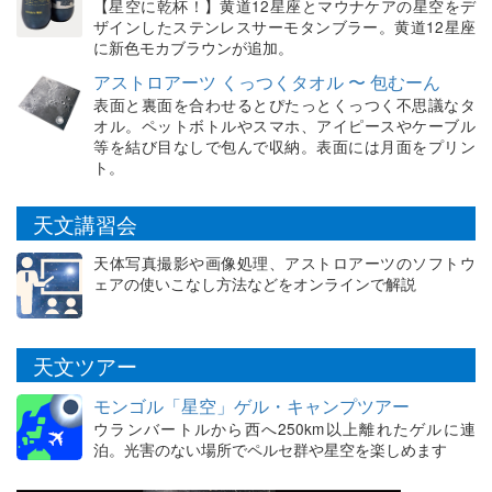
【星空に乾杯！】黄道12星座とマウナケアの星空をデ
ザインしたステンレスサーモタンブラー。黄道12星座
に新色モカブラウンが追加。
アストロアーツ くっつくタオル 〜 包むーん
表面と裏面を合わせるとぴたっとくっつく不思議なタ
オル。ペットボトルやスマホ、アイピースやケーブル
等を結び目なしで包んで収納。表面には月面をプリン
ト。
天文講習会
天体写真撮影や画像処理、アストロアーツのソフトウ
ェアの使いこなし方法などをオンラインで解説
天文ツアー
モンゴル「星空」ゲル・キャンプツアー
ウランバートルから西へ250km以上離れたゲルに連
泊。光害のない場所でペルセ群や星空を楽しめます