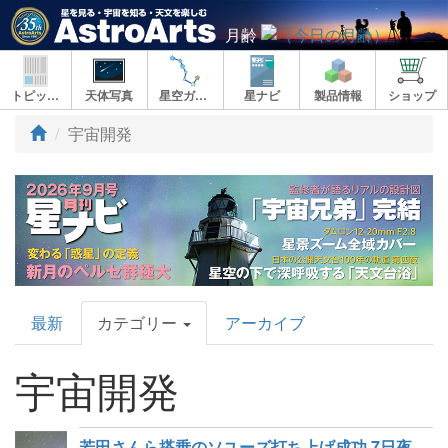
月齢
トピックス
天体写真
星空ガイド
星ナビ
製品情報
ショップ
宇宙開発
AstroArts
最新
カテゴリー
アーカイブ
Topics
宇宙開発
若田さんら搭乗のソユーズ打ち上げ成功 7日夜にISS到着