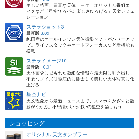
美しい描画、豊富な天体データ、オリジナル番組エデ
ィタなど「星空ひろがる 楽しさひろげる」天文シミュ
レーション
ステラショット3
最新版
3.0o
純国産のオールインワン天体撮影ソフトがパワーアッ
プ。ライブスタックやオートフォーカスなど新機能も
搭載
ステライメージ10
最新版
10.0f
天体画像に埋もれた微細な情報を最大限に引き出し、
不要なノイズは徹底的に除去して美しい天体写真に仕
上げる
星空ナビ
天文現象から最新ニュースまで、スマホをかざすと話
題がうかぶ。不思議がいっぱいの星空を楽しもう
ショッピング
オリジナル 天文タンブラー