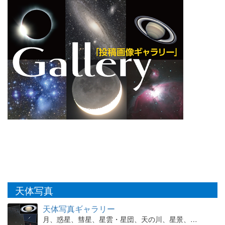
天体写真
天体写真ギャラリー
月、惑星、彗星、星雲・星団、天の川、星景、…