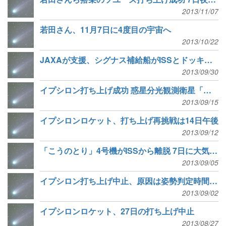
2013/11/07
若田さん、11月7日に4度目の宇宙へ
2013/10/22
JAXAが支援、シグナス補給船がISSとドッキング
2013/09/30
イプシロン打ち上げ成功 惑星分光観測衛星「ひさき」誕生
2013/09/15
イプシロンロケット、打ち上げ再挑戦は14日午後
2013/09/12
「こうのとり」4号機がISSから離脱 7日に大気圏突入へ
2013/09/05
イプシロン打ち上げ中止、原因は姿勢判定時間のずれ
2013/09/02
イプシロンロケット、27日の打ち上げ中止
2013/08/27