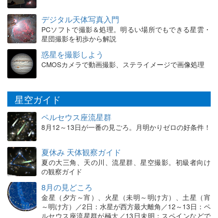
デジタル天体写真入門
PCソフトで撮影＆処理。明るい場所でもできる星雲・
星団撮影を初歩から解説
惑星を撮影しよう
CMOSカメラで動画撮影、ステライメージで画像処理
星空ガイド
ペルセウス座流星群
8月12～13日が一番の見ごろ。月明かりゼロの好条件！
夏休み 天体観察ガイド
夏の大三角、天の川、流星群、星空撮影。初級者向け
の観察ガイド
8月の見どころ
金星（夕方～宵）、火星（未明～明け方）、土星（宵
～明け方）／2日：水星が西方最大離角／12～13日：ペ
ルセウス座流星群が極大／13日未明：スペインなどで