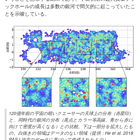
ックホールの成長は多数の銀河で間欠的に起こっていたこ
とを示唆している。
120億年前の宇宙の暗いクエーサーの天球上の分布（赤星印）
と、同時代の銀河の分布（黒点とカラー等高線、青から赤に
向けて密度が高くなる）との比較。下は一部分を拡大したも
の。白抜きの領域はデータのない領域（提供：He et al. 2018
PASJ 論文のデータに基づいて作成されたもの）