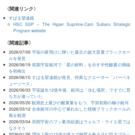
〈関連リンク〉
すばる望遠鏡
HSC SSP – The Hyper Suprime-Cam Subaru Strategic
Program website
関連記事
2026/07/09
宇宙の夜明けに輝いた最古の超大質量ブラックホー
ルを発見
2026/06/19
初期宇宙銀河で「星の材料」を示す中性酸素の輝線
を初検出
2026/06/10
すばる望遠鏡が発見、特異なクエーサー「バーベキ
ューソース」
2026/06/03
宇宙誕生12億年後、銀河は「住む場所」ですでに育
ち方が違っていた
2026/05/20
観測史上最少の酸素量をもつ、宇宙初期の極小銀河
2026/03/12
合体銀河の中心で暴れ出した怪物ブラックホールの
風を観測
2026/03/04
初期宇宙のフッ素供給源はウォルフ・ライエ星では
なさそう
2026/01/26
理論上限の13倍の速さで物質を飲み込む巨大ブラッ