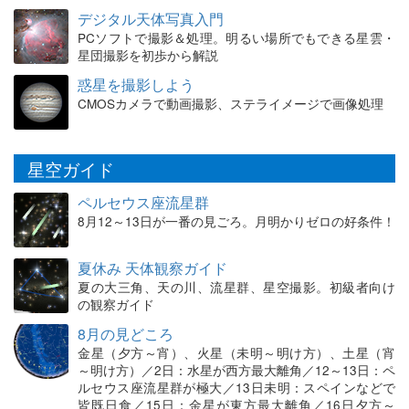
デジタル天体写真入門
PCソフトで撮影＆処理。明るい場所でもできる星雲・
星団撮影を初歩から解説
惑星を撮影しよう
CMOSカメラで動画撮影、ステライメージで画像処理
星空ガイド
ペルセウス座流星群
8月12～13日が一番の見ごろ。月明かりゼロの好条件！
夏休み 天体観察ガイド
夏の大三角、天の川、流星群、星空撮影。初級者向け
の観察ガイド
8月の見どころ
金星（夕方～宵）、火星（未明～明け方）、土星（宵
～明け方）／2日：水星が西方最大離角／12～13日：ペ
ルセウス座流星群が極大／13日未明：スペインなどで
皆既日食／15日：金星が東方最大離角／16日夕方～