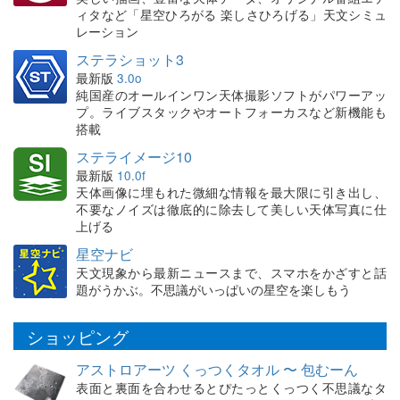
ィタなど「星空ひろがる 楽しさひろげる」天文シミュ
レーション
ステラショット3
最新版
3.0o
純国産のオールインワン天体撮影ソフトがパワーアッ
プ。ライブスタックやオートフォーカスなど新機能も
搭載
ステライメージ10
最新版
10.0f
天体画像に埋もれた微細な情報を最大限に引き出し、
不要なノイズは徹底的に除去して美しい天体写真に仕
上げる
星空ナビ
天文現象から最新ニュースまで、スマホをかざすと話
題がうかぶ。不思議がいっぱいの星空を楽しもう
ショッピング
アストロアーツ くっつくタオル 〜 包むーん
表面と裏面を合わせるとぴたっとくっつく不思議なタ