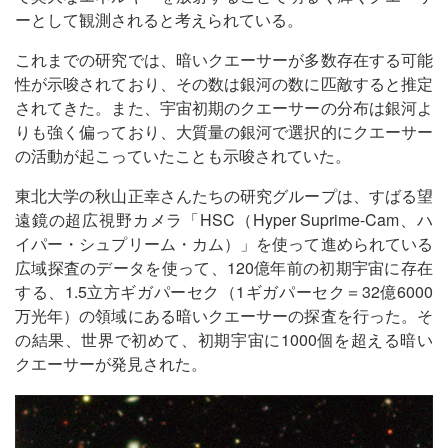
ーとして観測されると考えられている。
これまでの研究では、暗いクエーサーが多数存在する可能
性が示唆されており、その数は銀河の数に匹敵すると推定
されてきた。また、宇宙初期のクエーサーの分布は銀河よ
りも強く偏っており、大質量の銀河で選択的にクエーサー
の活動が起こっていたことも示唆されていた。
東北大学の秋山正幸さんたちの研究グループは、すばる望
遠鏡の超広視野カメラ「HSC（Hyper Suprime-Cam、ハ
イパー・シュプリーム・カム）」を使って進められている
広域探査のデータを使って、120億年前の初期宇宙に存在
する、1.5立方ギガパーセク（1ギガパーセク＝32億6000
万光年）の領域にある暗いクエーサーの探査を行った。そ
の結果、世界で初めて、初期宇宙に1000個を超える暗い
クエーサーが発見された。