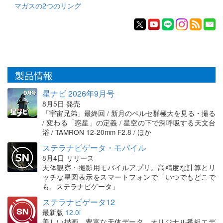
マガスの2つのリング
製品情報
星ナビ 2026年9月号
8月5日 発売
「宇宙兄弟」最終回 / 新月のペルセ群極大を見る・撮る
/ 変わる「惑星」の定義 / 星空の下で深呼吸する天文台
浴 / TAMRON 12-20mm F2.8 / ほか
ステラナビゲータ・モバイル
8月4日 リリース
天体観察・撮影用モバイルアプリ。高精度な計算とリ
ッチな星図表示をスマートフォンで「いつでもどこで
も、ステラナビゲータ」
ステラナビゲータ12
最新版
12.0i
美しい描画、豊富な天体データ、オリジナル番組エデ