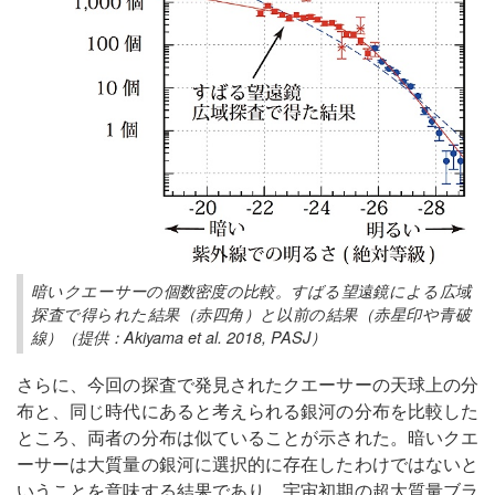
暗いクエーサーの個数密度の比較。すばる望遠鏡による広域
探査で得られた結果（赤四角）と以前の結果（赤星印や青破
線）（提供：Akiyama et al. 2018, PASJ）
さらに、今回の探査で発見されたクエーサーの天球上の分
布と、同じ時代にあると考えられる銀河の分布を比較した
ところ、両者の分布は似ていることが示された。暗いクエ
ーサーは大質量の銀河に選択的に存在したわけではないと
いうことを意味する結果であり、宇宙初期の超大質量ブラ