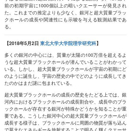
前の初期宇宙に1000個以上の暗いクエーサーが発見され
た。これまでの推定よりも少なく、銀河と超大質量ブラッ
クホールの成長や関連性にも示唆を与える観測結果であ
る。
【2018年5月2日
東北大学大学院理学研究科
】
多くの銀河の中心には、質量が太陽の100万倍を超えるよ
うな超大質量ブラックホールが潜んでいることがわかって
いる。しかし、超大質量ブラックホールが宇宙の初期にど
のように誕生し、宇宙の歴史の中でどのように成長してき
たのかはまだ謎に包まれている。
超大質量ブラックホールの成長の歴史をたどる上では、銀
河内におけるブラックホールの成長割合や、成長中のブラ
ックホールが存在する銀河が特殊かどうかを知ることが重
要である。こうした銀河中心の超大質量ブラックホールが
成長する様子は、ブラックホールに周囲の物質が落ち込ん
で莫大なエネルギーを放射することで明るく輝くクエーサ