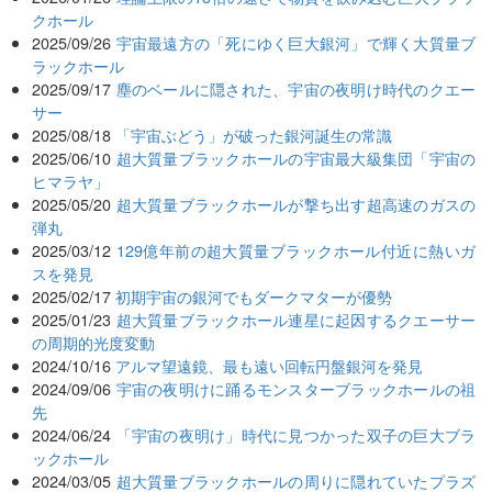
クホール
2025/09/26
宇宙最遠方の「死にゆく巨大銀河」で輝く大質量ブ
ラックホール
2025/09/17
塵のベールに隠された、宇宙の夜明け時代のクエー
サー
2025/08/18
「宇宙ぶどう」が破った銀河誕生の常識
2025/06/10
超大質量ブラックホールの宇宙最大級集団「宇宙の
ヒマラヤ」
2025/05/20
超大質量ブラックホールが撃ち出す超高速のガスの
弾丸
2025/03/12
129億年前の超大質量ブラックホール付近に熱いガ
スを発見
2025/02/17
初期宇宙の銀河でもダークマターが優勢
2025/01/23
超大質量ブラックホール連星に起因するクエーサー
の周期的光度変動
2024/10/16
アルマ望遠鏡、最も遠い回転円盤銀河を発見
2024/09/06
宇宙の夜明けに踊るモンスターブラックホールの祖
先
2024/06/24
「宇宙の夜明け」時代に見つかった双子の巨大ブラ
ックホール
2024/03/05
超大質量ブラックホールの周りに隠れていたプラズ