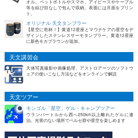
オル。ペットボトルやスマホ、アイピースやケーブル
等を結び目なしで包んで収納。表面には月面をプリン
ト。
オリジナル 天文タンブラー
【星空に乾杯！】黄道12星座とマウナケアの星空をデ
ザインしたステンレスサーモタンブラー。黄道12星座
に新色モカブラウンが追加。
天文講習会
天体写真撮影や画像処理、アストロアーツのソフトウ
ェアの使いこなし方法などをオンラインで解説
天文ツアー
モンゴル「星空」ゲル・キャンプツアー
ウランバートルから西へ250km以上離れたゲルに連
泊。光害のない場所でペルセ群や星空を楽しめます