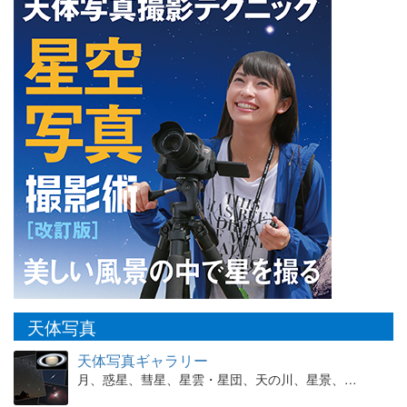
天体写真
天体写真ギャラリー
月、惑星、彗星、星雲・星団、天の川、星景、…