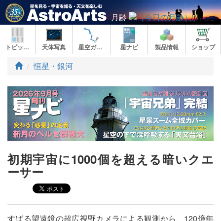
月齢
トピックス
天体写真
星空ガイド
星ナビ
製品情報
ショップ
ト
恒星・銀河
ッ
プ
初期宇宙に1000個を超える暗いクエ
ーサー
すばる望遠鏡の超広視野カメラによる観測から、120億年