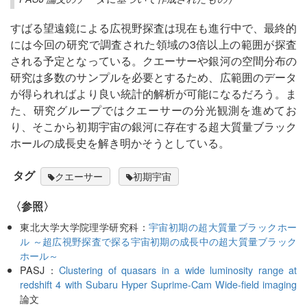
すばる望遠鏡による広視野探査は現在も進行中で、最終的
には今回の研究で調査された領域の3倍以上の範囲が探査
される予定となっている。クエーサーや銀河の空間分布の
研究は多数のサンプルを必要とするため、広範囲のデータ
が得られればより良い統計的解析が可能になるだろう。ま
た、研究グループではクエーサーの分光観測を進めてお
り、そこから初期宇宙の銀河に存在する超大質量ブラック
ホールの成長史を解き明かそうとしている。
タグ
クエーサー
初期宇宙
〈参照〉
東北大学大学院理学研究科：
宇宙初期の超大質量ブラックホー
ル ～超広視野探査で探る宇宙初期の成長中の超大質量ブラック
ホール～
PASJ：
Clustering of quasars in a wide luminosity range at
redshift 4 with Subaru Hyper Suprime-Cam Wide-field imaging
論文