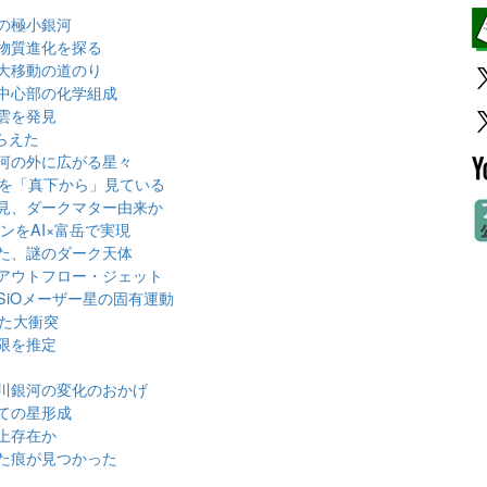
の極小銀河
物質進化を探る
大移動の道のり
中心部の化学組成
雲を発見
らえた
河の外に広がる星々
」を「真下から」見ている
見、ダークマター由来か
ンをAI×富岳で実現
た、謎のダーク天体
アウトフロー・ジェット
iOメーザー星の固有運動
った大衝突
限を推定
川銀河の変化のおかげ
ての星形成
上存在か
た痕が見つかった