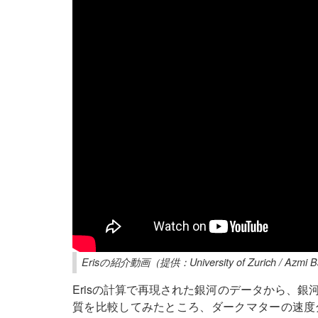
Erisの紹介動画（提供：University of Zurich / Azmi
Erisの計算で再現された銀河のデータから、
質を比較してみたところ、ダークマターの速度