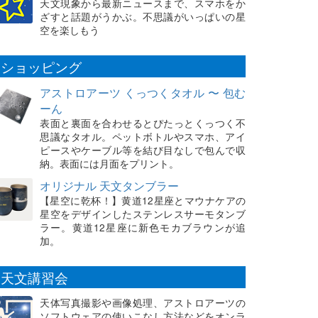
天文現象から最新ニュースまで、スマホをか
ざすと話題がうかぶ。不思議がいっぱいの星
空を楽しもう
ショッピング
アストロアーツ くっつくタオル 〜 包む
ーん
表面と裏面を合わせるとぴたっとくっつく不
思議なタオル。ペットボトルやスマホ、アイ
ピースやケーブル等を結び目なしで包んで収
納。表面には月面をプリント。
オリジナル 天文タンブラー
【星空に乾杯！】黄道12星座とマウナケアの
星空をデザインしたステンレスサーモタンブ
ラー。黄道12星座に新色モカブラウンが追
加。
天文講習会
天体写真撮影や画像処理、アストロアーツの
ソフトウェアの使いこなし方法などをオンラ