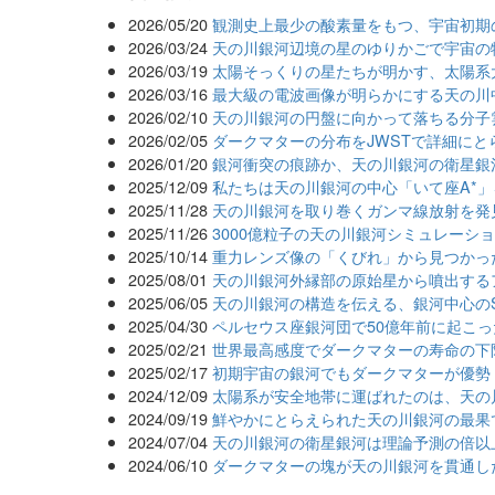
2026/05/20
観測史上最少の酸素量をもつ、宇宙初期
2026/03/24
天の川銀河辺境の星のゆりかごで宇宙の
2026/03/19
太陽そっくりの星たちが明かす、太陽系
2026/03/16
最大級の電波画像が明らかにする天の川
2026/02/10
天の川銀河の円盤に向かって落ちる分子
2026/02/05
ダークマターの分布をJWSTで詳細にと
2026/01/20
銀河衝突の痕跡か、天の川銀河の衛星銀
2025/12/09
私たちは天の川銀河の中心「いて座A*
2025/11/28
天の川銀河を取り巻くガンマ線放射を発
2025/11/26
3000億粒子の天の川銀河シミュレーショ
2025/10/14
重力レンズ像の「くびれ」から見つかっ
2025/08/01
天の川銀河外縁部の原始星から噴出する
2025/06/05
天の川銀河の構造を伝える、銀河中心のS
2025/04/30
ペルセウス座銀河団で50億年前に起こ
2025/02/21
世界最高感度でダークマターの寿命の下
2025/02/17
初期宇宙の銀河でもダークマターが優勢
2024/12/09
太陽系が安全地帯に運ばれたのは、天の
2024/09/19
鮮やかにとらえられた天の川銀河の最果
2024/07/04
天の川銀河の衛星銀河は理論予測の倍以
2024/06/10
ダークマターの塊が天の川銀河を貫通し