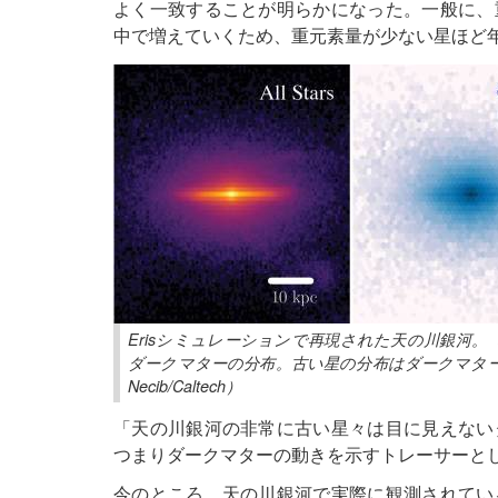
よく一致することが明らかになった。一般に、
中で増えていくため、重元素量が少ない星ほど
Erisシミュレーションで再現された天の川銀河
ダークマターの分布。古い星の分布はダークマター
Necib/Caltech）
「天の川銀河の非常に古い星々は目に見えない
つまりダークマターの動きを示すトレーサーとして
今のところ、天の川銀河で実際に観測されてい