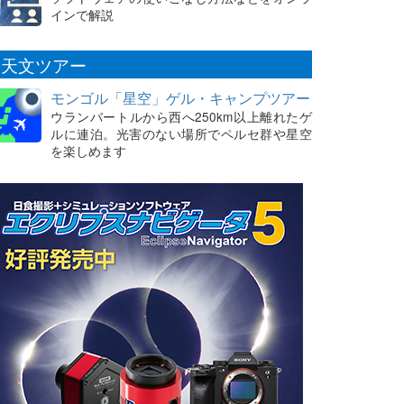
インで解説
天文ツアー
モンゴル「星空」ゲル・キャンプツアー
ウランバートルから西へ250km以上離れたゲ
ルに連泊。光害のない場所でペルセ群や星空
を楽しめます