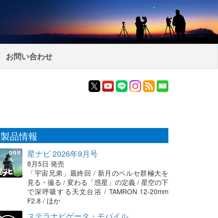
お問い合わせ
製品情報
星ナビ 2026年9月号
8月5日 発売
「宇宙兄弟」最終回 / 新月のペルセ群極大を
見る・撮る / 変わる「惑星」の定義 / 星空の下
で深呼吸する天文台浴 / TAMRON 12-20mm
F2.8 / ほか
ステラナビゲータ・モバイル