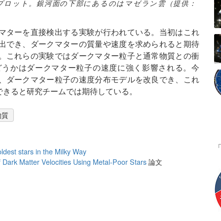
プロット。銀河面の下部にあるのはマゼラン雲（提供：
マターを直接検出する実験が行われている。当初はこれ
出でき、ダークマターの質量や速度を求められると期待
。これらの実験ではダークマター粒子と通常物質との衝
どうかはダークマター粒子の速度に強く影響される。今
、ダークマター粒子の速度分布モデルを改良でき、これ
できると研究チームでは期待している。
物質
ldest stars in the Milky Way
f Dark Matter Velocities Using Metal-Poor Stars
論文