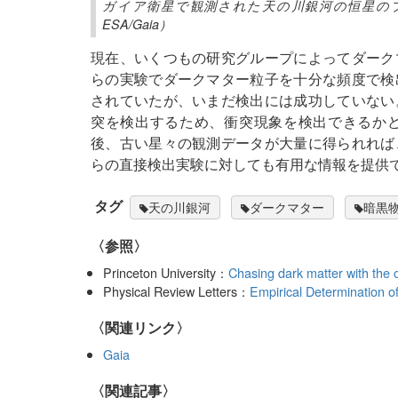
ガイア衛星で観測された天の川銀河の恒星の
ESA/Gaia）
現在、いくつもの研究グループによってダーク
らの実験でダークマター粒子を十分な頻度で検
されていたが、いまだ検出には成功していない
突を検出するため、衝突現象を検出できるか
後、古い星々の観測データが大量に得られれば
らの直接検出実験に対しても有用な情報を提供
タグ
天の川銀河
ダークマター
暗黒
〈参照〉
Princeton University：
Chasing dark matter with the o
Physical Review Letters：
Empirical Determination o
〈関連リンク〉
Gaia
関連記事