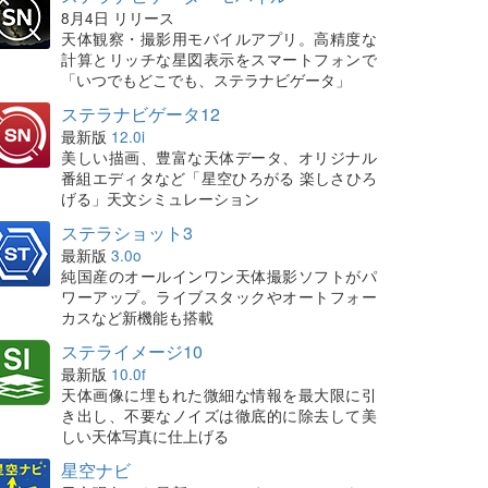
8月4日 リリース
天体観察・撮影用モバイルアプリ。高精度な
計算とリッチな星図表示をスマートフォンで
「いつでもどこでも、ステラナビゲータ」
ステラナビゲータ12
最新版
12.0i
美しい描画、豊富な天体データ、オリジナル
番組エディタなど「星空ひろがる 楽しさひろ
げる」天文シミュレーション
ステラショット3
最新版
3.0o
純国産のオールインワン天体撮影ソフトがパ
ワーアップ。ライブスタックやオートフォー
カスなど新機能も搭載
ステライメージ10
最新版
10.0f
天体画像に埋もれた微細な情報を最大限に引
き出し、不要なノイズは徹底的に除去して美
しい天体写真に仕上げる
星空ナビ