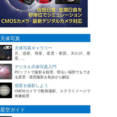
天体写真
天体写真ギャラリー
月、惑星、彗星、星雲・星団、天の川、星
景、…
デジタル天体写真入門
PCソフトで撮影＆処理。明るい場所でもでき
る星雲・星団撮影を初歩から解説
惑星を撮影しよう
CMOSカメラで動画撮影、ステライメージで
画像処理
星空ガイド