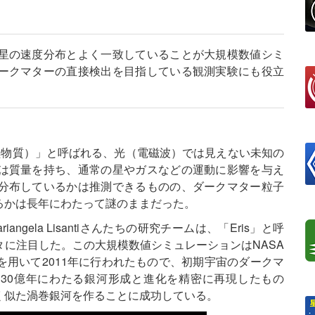
星の速度分布とよく一致していることが大規模数値シミ
ークマターの直接検出を目指している観測実験にも役立
黒物質）」と呼ばれる、光（電磁波）では見えない未知の
は質量を持ち、通常の星やガスなどの運動に影響を与え
分布しているかは推測できるものの、ダークマター粒子
るかは長年にわたって謎のままだった。
gela Lisantiさんたちの研究チームは、「Eris」と呼
に注目した。この大規模数値シミュレーションはNASA
用いて2011年に行われたもので、初期宇宙のダークマ
130億年にわたる銀河形成と進化を精密に再現したもの
く似た渦巻銀河を作ることに成功している。