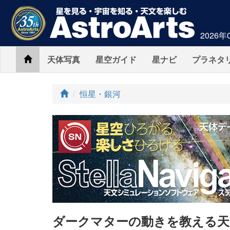
2026年
Home
天体写真
星空ガイド
星ナビ
プラネタ
ト
恒星・銀河
ッ
プ
ダークマターの動きを教える天