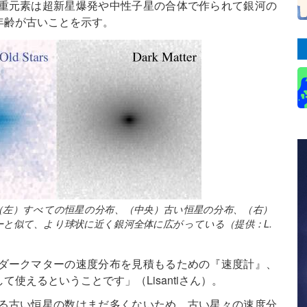
重元素は超新星爆発や中性子星の合体で作られて銀河の
年齢が古いことを示す。
。（左）すべての恒星の分布、（中央）古い恒星の分布、（右）
と似て、より球状に近く銀河全体に広がっている（提供：L.
ダークマターの速度分布を見積もるための『速度計』、
使えるということです」（Lisantiさん）。
る古い恒星の数はまだ多くないため、古い星々の速度分