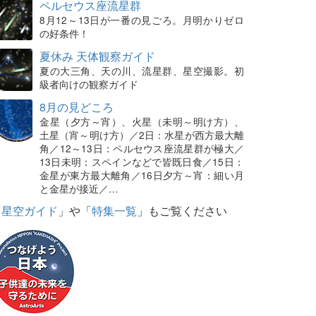
ペルセウス座流星群
8月12～13日が一番の見ごろ。月明かりゼロ
の好条件！
夏休み 天体観察ガイド
夏の大三角、天の川、流星群、星空撮影。初
級者向けの観察ガイド
8月の見どころ
金星（夕方～宵）、火星（未明～明け方）、
土星（宵～明け方）／2日：水星が西方最大離
角／12～13日：ペルセウス座流星群が極大／
13日未明：スペインなどで皆既日食／15日：
金星が東方最大離角／16日夕方～宵：細い月
と金星が接近／…
「
星空ガイド
」や「
特集一覧
」もご覧ください