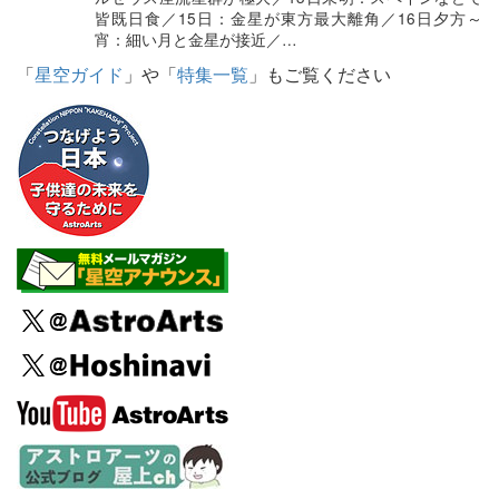
皆既日食／15日：金星が東方最大離角／16日夕方～
宵：細い月と金星が接近／…
「
星空ガイド
」や「
特集一覧
」もご覧ください