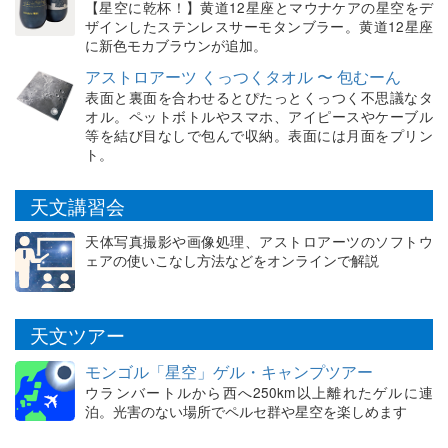
【星空に乾杯！】黄道12星座とマウナケアの星空をデ
ザインしたステンレスサーモタンブラー。黄道12星座
に新色モカブラウンが追加。
アストロアーツ くっつくタオル 〜 包むーん
表面と裏面を合わせるとぴたっとくっつく不思議なタ
オル。ペットボトルやスマホ、アイピースやケーブル
等を結び目なしで包んで収納。表面には月面をプリン
ト。
天文講習会
天体写真撮影や画像処理、アストロアーツのソフトウ
ェアの使いこなし方法などをオンラインで解説
天文ツアー
モンゴル「星空」ゲル・キャンプツアー
ウランバートルから西へ250km以上離れたゲルに連
泊。光害のない場所でペルセ群や星空を楽しめます