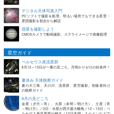
デジタル天体写真入門
PCソフトで撮影＆処理。明るい場所でもできる星雲・
星団撮影を初歩から解説
惑星を撮影しよう
CMOSカメラで動画撮影、ステライメージで画像処理
星空ガイド
ペルセウス座流星群
8月12～13日が一番の見ごろ。月明かりゼロの好条件！
夏休み 天体観察ガイド
夏の大三角、天の川、流星群、星空撮影。初級者向け
の観察ガイド
8月の見どころ
金星（夕方～宵）、火星（未明～明け方）、土星（宵
～明け方）／2日：水星が西方最大離角／12～13日：ペ
ルセウス座流星群が極大／13日未明：スペインなどで