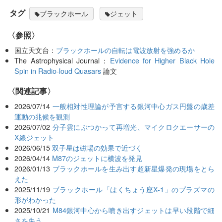
タグ
ブラックホール
ジェット
〈参照〉
国立天文台：
ブラックホールの自転は電波放射を強めるか
The Astrophysical Journal：
Evidence for Higher Black Hole
Spin in Radio-loud Quasars
論文
関連記事
2026/07/14
一般相対性理論が予言する銀河中心ガス円盤の歳差
運動の兆候を観測
2026/07/02
分子雲にぶつかって再増光、マイクロクエーサーの
X線ジェット
2026/06/15
双子星は磁場の効果で近づく
2026/04/14
M87のジェットに横波を発見
2026/01/13
ブラックホールを生み出す超新星爆発の現場をとら
えた
2025/11/19
ブラックホール「はくちょう座X-1」のプラズマの
形がわかった
2025/10/21
M84銀河中心から噴き出すジェットは早い段階で細
さを失う