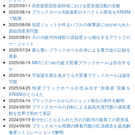
2025/09/11
高密度星団形成領域における星形成活動の全貌
2025/08/14
ブラックホールX線連星のスペクトル変化をXRISM
で観測
2025/08/08
恒星ジェットが作るバブルの衝撃波にゆがめられた
原始惑星系円盤
2025/08/01
天の川銀河外縁部の原始星から噴出するアウトフロ
ー・ジェット
2025/07/24
最も重いブラックホール合体による重力波の記録を
更新
2025/06/19
M87に2つめの超大質量ブラックホールは存在する
か
2025/05/14
宇宙誕生期を過ぎても大質量ブラックホールは誕生
可能
2025/04/25
恒星ブラックホールが生み出す“加速器”現象を
XRISMがとらえた
2025/04/16
ブラックホールからのジェット噴出の条件を解明
2024/09/30
ブラックホールの自転による超高光度円盤の歳差運
動を世界で初めて実証
2024/09/19
鮮やかにとらえられた天の川銀河の最果ての星形成
2024/09/05
ブラックホール周囲の降着円盤の乱流構造を超高解
像度シミュレーションで解明