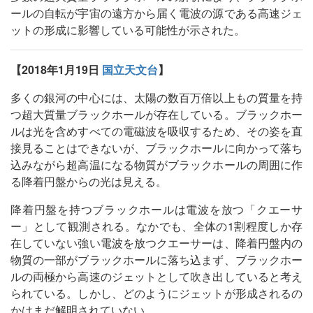
ールの自転が宇宙の遠方から届く電波の源である高速ジェ
ットの形成に影響している可能性が示された。
【2018年1月19日
国立天文台
】
多くの銀河の中心には、太陽の数百万倍以上もの質量を持
つ超大質量ブラックホールが存在している。ブラックホー
ルは光を含めすべての電磁波を吸収するため、その姿を直
接見ることはできないが、ブラックホールに向かって落ち
込みながら超高温になる物質がブラックホールの周囲に作
る降着円盤からの光は見える。
降着円盤を持つブラックホールは電波を放つ「クエーサ
ー」として観測される。なかでも、全体の1割程度しか存
在していない強い電波を放つクエーサーは、降着円盤内の
物質の一部がブラックホールに落ち込まず、ブラックホー
ルの両極から高速のジェットとして吹き出していると考え
られている。しかし、どのようにジェットが形成されるの
かはまだ解明されていない。