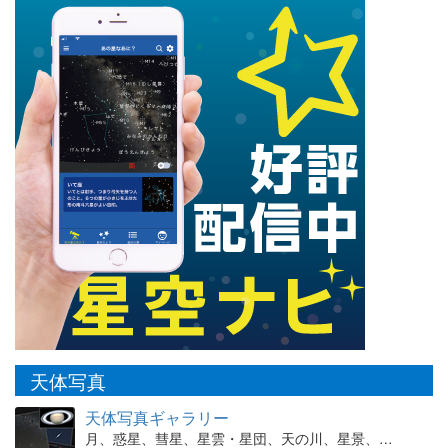
天体写真
天体写真ギャラリー
月、惑星、彗星、星雲・星団、天の川、星景、…