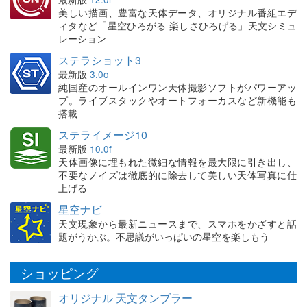
美しい描画、豊富な天体データ、オリジナル番組エデ
ィタなど「星空ひろがる 楽しさひろげる」天文シミュ
レーション
ステラショット3
最新版
3.0o
純国産のオールインワン天体撮影ソフトがパワーアッ
プ。ライブスタックやオートフォーカスなど新機能も
搭載
ステライメージ10
最新版
10.0f
天体画像に埋もれた微細な情報を最大限に引き出し、
不要なノイズは徹底的に除去して美しい天体写真に仕
上げる
星空ナビ
天文現象から最新ニュースまで、スマホをかざすと話
題がうかぶ。不思議がいっぱいの星空を楽しもう
ショッピング
オリジナル 天文タンブラー