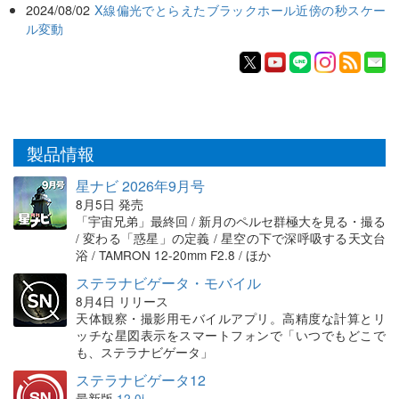
2024/08/02
X線偏光でとらえたブラックホール近傍の秒スケー
ル変動
製品情報
星ナビ 2026年9月号
8月5日 発売
「宇宙兄弟」最終回 / 新月のペルセ群極大を見る・撮る
/ 変わる「惑星」の定義 / 星空の下で深呼吸する天文台
浴 / TAMRON 12-20mm F2.8 / ほか
ステラナビゲータ・モバイル
8月4日 リリース
天体観察・撮影用モバイルアプリ。高精度な計算とリ
ッチな星図表示をスマートフォンで「いつでもどこで
も、ステラナビゲータ」
ステラナビゲータ12
最新版
12.0i