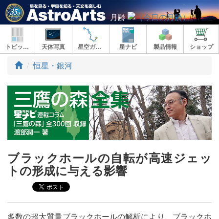
月齢
トピックス
天体写真
星空ガイド
星ナビ
製品情報
ショップ
ト
恒星・銀河
ッ
プ
ブラックホールの自転が高速ジェッ
トの形成に与える影響
多数の超大質量ブラックホールの解析により、ブラックホ