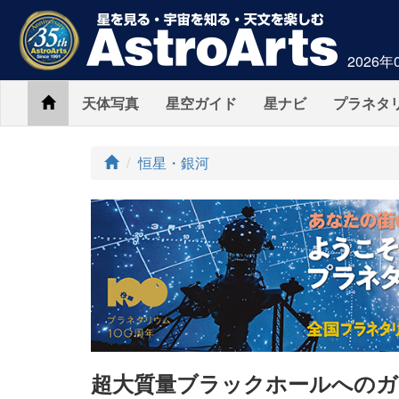
2026年
Home
天体写真
星空ガイド
星ナビ
プラネタ
ト
恒星・銀河
ッ
プ
超大質量ブラックホールへのガ