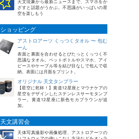
天文現象から最新ニュースまで、スマホをか
ざすと話題がうかぶ。不思議がいっぱいの星
空を楽しもう
ショッピング
アストロアーツ くっつくタオル 〜 包む
ーん
表面と裏面を合わせるとぴたっとくっつく不
思議なタオル。ペットボトルやスマホ、アイ
ピースやケーブル等を結び目なしで包んで収
納。表面には月面をプリント。
オリジナル 天文タンブラー
【星空に乾杯！】黄道12星座とマウナケアの
星空をデザインしたステンレスサーモタンブ
ラー。黄道12星座に新色モカブラウンが追
加。
天文講習会
天体写真撮影や画像処理、アストロアーツの
ソフトウェアの使いこなし方法などをオンラ