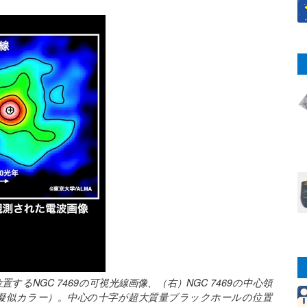
NGC 7469の可視光線画像、（右）NGC 7469の中心領
擬似カラー）。中心の十字が超大質量ブラックホールの位置