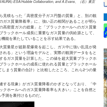
AURA)-ESA/Hubble Collaboration, and A.Evans、（右）東京
ら見積もった「高密度分子ガス円盤の質量」と、別の観
のガス質量降着率」に、強い正の相関があることが明ら
の高密度ガスの総量」と「ブラックホールへのガス質量
ブラックホール成長に重要なガス質量の供給源として、
な機能を果たしていることを示す結果である。
大質量星が超新星爆発を起こし、ガス中に強い乱流が発
される」という理論モデルと、実際の観測データをもと
するガス質量を計算した。この値を超大質量ブラックホ
ブラックホールの成長に使われる質量とブラックホール
てしまう質量の合計）と比較したところ、これら2つの量
連する現象）がガス質量降着のかぎとなっており、「中
ックホールへのガス質量降着率も大きい」ことを自然と
ル予測を裏付けるものだ。