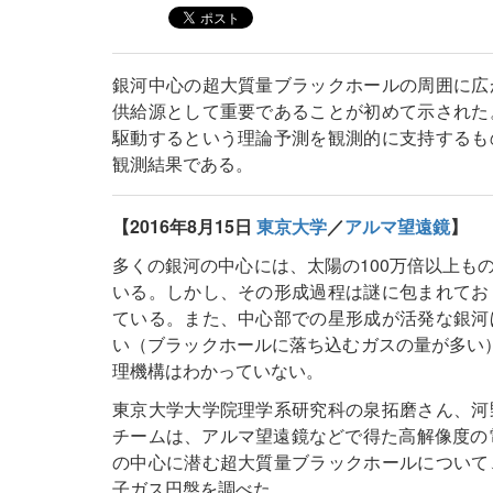
銀河中心の超大質量ブラックホールの周囲に広
供給源として重要であることが初めて示された
駆動するという理論予測を観測的に支持するも
観測結果である。
【2016年8月15日
東京大学
／
アルマ望遠鏡
】
多くの銀河の中心には、太陽の100万倍以上も
いる。しかし、その形成過程は謎に包まれてお
ている。また、中心部での星形成が活発な銀河
い（ブラックホールに落ち込むガスの量が多い
理機構はわかっていない。
東京大学大学院理学系研究科の泉拓磨さん、河
チームは、アルマ望遠鏡などで得た高解像度の
の中心に潜む超大質量ブラックホールについて
子ガス円盤を調べた。