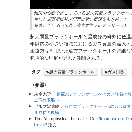
銀河中心部で起こっている超大質量ブラックホー
生した超新星爆発が周囲に強い乱流を引き起こし
を表している（出典：東京大学プレスリリース）
超大質量ブラックホールと星成分の研究に低温
年以内の小さい領域におけるガス質量の流入・
望遠鏡等を用いた遠方ブラックホールの詳細な
包括的な理解が進むと期待される。
タグ
超大質量ブラックホール
ガス円盤
〈参照〉
東京大学：
超巨大ブラックホールへのガス降着の鍵
成長の現場 ～
アルマ望遠鏡：
超巨大ブラックホールへのガス降着
ル成長の現場—
The Astrophysical Journal：
Do Circumnuclear De
Holes?
論文