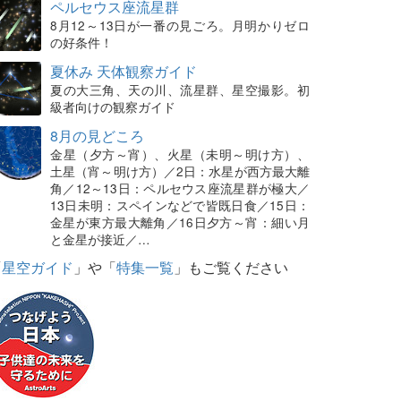
ペルセウス座流星群
8月12～13日が一番の見ごろ。月明かりゼロ
の好条件！
夏休み 天体観察ガイド
夏の大三角、天の川、流星群、星空撮影。初
級者向けの観察ガイド
8月の見どころ
金星（夕方～宵）、火星（未明～明け方）、
土星（宵～明け方）／2日：水星が西方最大離
角／12～13日：ペルセウス座流星群が極大／
13日未明：スペインなどで皆既日食／15日：
金星が東方最大離角／16日夕方～宵：細い月
と金星が接近／…
「
星空ガイド
」や「
特集一覧
」もご覧ください