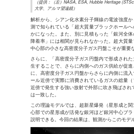
（提供：（左）NASA, ESA, Hubble Heritage (STScI/
大学、アルマ望遠鏡）
解析から、シアン化水素分子輝線の電波強度か
測で知られている「超大質量ブラックホールへ
かになった。また、別に見積もった「銀河全体
降着率」には相関が見られなかった。超大質量
中心部の小さな高密度分子ガス円盤こそが重要
さらに、「高密度分子ガス円盤内で形成された
生することで、さらに内側へのガス供給が促進
に、高密度分子ガス円盤からさらに内側に流入
ール近傍で実際に消費されているガスの総量（
近傍で発生する強い放射で外部に吹き飛ばされ
は一致した。
この理論モデルでは、超新星爆発（星形成と関
心部での星形成が活発な銀河ほど銀河中心ブラ
説明できる。今回の結果は、観測からこのモデ