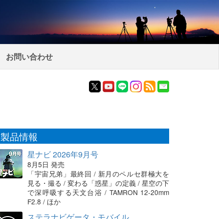
お問い合わせ
製品情報
星ナビ 2026年9月号
8月5日 発売
「宇宙兄弟」最終回 / 新月のペルセ群極大を
見る・撮る / 変わる「惑星」の定義 / 星空の下
で深呼吸する天文台浴 / TAMRON 12-20mm
F2.8 / ほか
ステラナビゲータ・モバイル