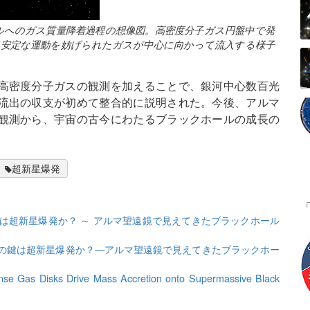
ルへのガス質量降着過程の想像図。高密度分子ガス円盤中で発
、安定な運動を妨げられたガスが中心に向かって流入する様子
高密度分子ガスの観測を加えることで、銀河中心数百光
流出の収支が初めて整合的に説明された。今後、アルマ
観測から、宇宙の古今にわたるブラックホールの成長の
超新星爆発
は超新星爆発か？ ～ アルマ望遠鏡で見えてきたブラックホール
の鍵は超新星爆発か？—アルマ望遠鏡で見えてきたブラックホー
nse Gas Disks Drive Mass Accretion onto Supermassive Black