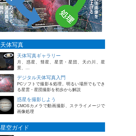
天体写真
天体写真ギャラリー
月、惑星、彗星、星雲・星団、天の川、星
景、…
デジタル天体写真入門
PCソフトで撮影＆処理。明るい場所でもでき
る星雲・星団撮影を初歩から解説
惑星を撮影しよう
CMOSカメラで動画撮影、ステライメージで
画像処理
星空ガイド