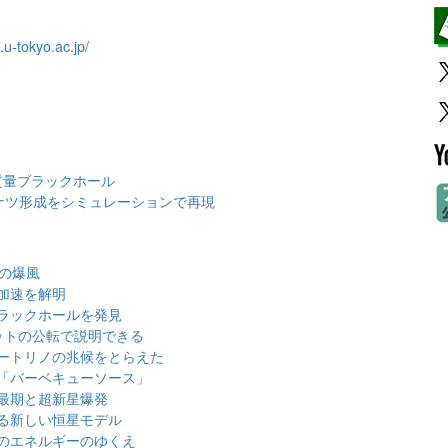
.u-tokyo.ac.jp/
質量ブラックホール
ナツ形成をシミュレーションで再現
ルの爆風
加速を解明
ラックホールを発見
ットの公転で説明できる
ートリノの兆候をとらえた
「バーベキューソース」
最期と超新星爆発
る新しい恒星モデル
のエネルギーのゆくえ