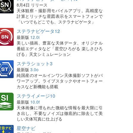
8月4日 リリース
天体観察・撮影用モバイルアプリ。高精度な
計算とリッチな星図表示をスマートフォンで
「いつでもどこでも、ステラナビゲータ」
ステラナビゲータ12
最新版
12.0i
美しい描画、豊富な天体データ、オリジナル
番組エディタなど「星空ひろがる 楽しさひろ
げる」天文シミュレーション
ステラショット3
最新版
3.0o
純国産のオールインワン天体撮影ソフトがパ
ワーアップ。ライブスタックやオートフォー
カスなど新機能も搭載
ステライメージ10
最新版
10.0f
天体画像に埋もれた微細な情報を最大限に引
き出し、不要なノイズは徹底的に除去して美
しい天体写真に仕上げる
星空ナビ