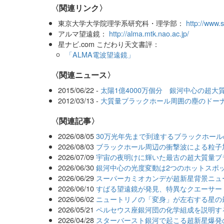
〈関連リンク〉
東京大学大学院理学系研究科・理学部：
http://www.s
アルマ望遠鏡：
http://alma.mtk.nao.ac.jp/
星ナビ.com こだわり天文書評：
「ALMA電波望遠鏡」
〈関連ニュース〉
2015/06/22 -
太陽1億4000万個分 銀河中心の超大
2012/03/13 -
大質量ブラックホール周囲の塵のドー
関連記事
2026/08/05
30万光年先まで到達するブラックホー
2026/08/03
ブラックホール周辺の衝撃波による粒子
2026/07/09
宇宙の夜明けに輝いた最古の超大質量ブ
2026/06/30
銀河中心の光度変動は2つのホットスポ
2026/06/29
スーパーカミオカンデが超新星背景ニュ
2026/06/10
すばる望遠鏡が発見、特異なクエーサー
2026/06/02
ニュートリノの「変身」が左右する星の
2026/05/21
ペルセウス座銀河団の化学組成を説明す
2026/04/28
スターバースト銀河で起こる超新星爆発