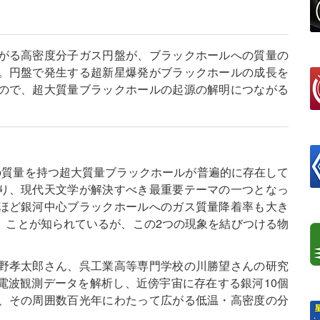
がる高密度分子ガス円盤が、ブラックホールへの質量の
。円盤で発生する超新星爆発がブラックホールの成長を
ので、超大質量ブラックホールの起源の解明につながる
の質量を持つ超大質量ブラックホールが普遍的に存在して
り、現代天文学が解決すべき最重要テーマの一つとなっ
ほど銀河中心ブラックホールへのガス質量降着率も大き
）ことが知られているが、この2つの現象を結びつける物
野孝太郎さん、呉工業高等専門学校の川勝望さんの研究
電波観測データを解析し、近傍宇宙に存在する銀河10個
、その周囲数百光年にわたって広がる低温・高密度の分