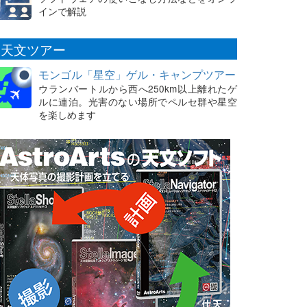
インで解説
天文ツアー
モンゴル「星空」ゲル・キャンプツアー
ウランバートルから西へ250km以上離れたゲ
ルに連泊。光害のない場所でペルセ群や星空
を楽しめます