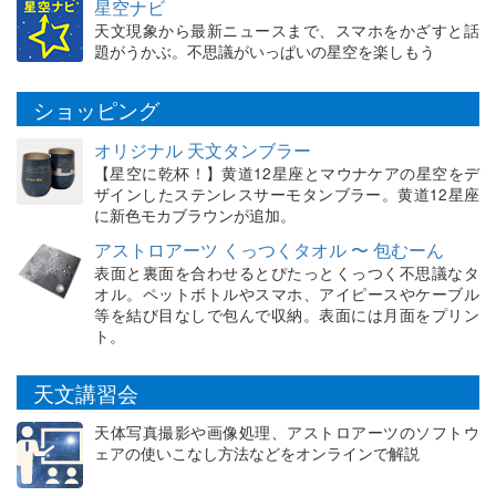
星空ナビ
天文現象から最新ニュースまで、スマホをかざすと話
題がうかぶ。不思議がいっぱいの星空を楽しもう
ショッピング
オリジナル 天文タンブラー
【星空に乾杯！】黄道12星座とマウナケアの星空をデ
ザインしたステンレスサーモタンブラー。黄道12星座
に新色モカブラウンが追加。
アストロアーツ くっつくタオル 〜 包むーん
表面と裏面を合わせるとぴたっとくっつく不思議なタ
オル。ペットボトルやスマホ、アイピースやケーブル
等を結び目なしで包んで収納。表面には月面をプリン
ト。
天文講習会
天体写真撮影や画像処理、アストロアーツのソフトウ
ェアの使いこなし方法などをオンラインで解説