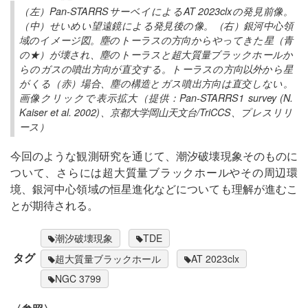
（左）Pan-STARRSサーベイによるAT 2023clxの発見前像。
（中）せいめい望遠鏡による発見後の像。（右）銀河中心領
域のイメージ図。塵のトーラスの方向からやってきた星（青
の★）が壊され、塵のトーラスと超大質量ブラックホールか
らのガスの噴出方向が直交する。トーラスの方向以外から星
がくる（赤）場合、塵の構造とガス噴出方向は直交しない。
画像クリックで表示拡大（提供：Pan-STARRS1 survey (N.
Kaiser et al. 2002)、京都大学岡山天文台/TriCCS、プレスリリ
ース）
今回のような観測研究を通じて、潮汐破壊現象そのものに
ついて、さらには超大質量ブラックホールやその周辺環
境、銀河中心領域の恒星進化などについても理解が進むこ
とが期待される。
潮汐破壊現象
TDE
タグ
超大質量ブラックホール
AT 2023clx
NGC 3799