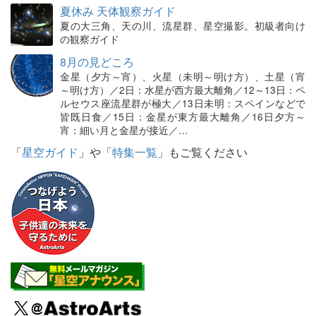
夏休み 天体観察ガイド
夏の大三角、天の川、流星群、星空撮影。初級者向け
の観察ガイド
8月の見どころ
金星（夕方～宵）、火星（未明～明け方）、土星（宵
～明け方）／2日：水星が西方最大離角／12～13日：ペ
ルセウス座流星群が極大／13日未明：スペインなどで
皆既日食／15日：金星が東方最大離角／16日夕方～
宵：細い月と金星が接近／…
「
星空ガイド
」や「
特集一覧
」もご覧ください