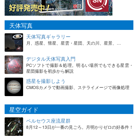
天体写真
天体写真ギャラリー
月、惑星、彗星、星雲・星団、天の川、星景、…
デジタル天体写真入門
PCソフトで撮影＆処理。明るい場所でもできる星雲・
星団撮影を初歩から解説
惑星を撮影しよう
CMOSカメラで動画撮影、ステライメージで画像処理
星空ガイド
ペルセウス座流星群
8月12～13日が一番の見ごろ。月明かりゼロの好条件！