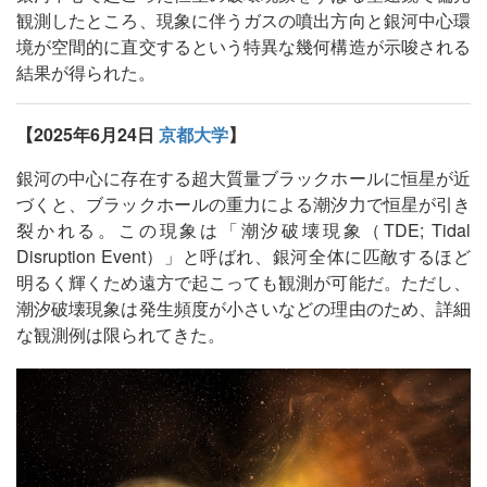
観測したところ、現象に伴うガスの噴出方向と銀河中心環
境が空間的に直交するという特異な幾何構造が示唆される
結果が得られた。
【2025年6月24日
京都大学
】
銀河の中心に存在する超大質量ブラックホールに恒星が近
づくと、ブラックホールの重力による潮汐力で恒星が引き
裂かれる。この現象は「潮汐破壊現象（TDE; Tidal
Disruption Event）」と呼ばれ、銀河全体に匹敵するほど
明るく輝くため遠方で起こっても観測が可能だ。ただし、
潮汐破壊現象は発生頻度が小さいなどの理由のため、詳細
な観測例は限られてきた。