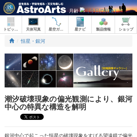
月齢
トピックス
天体写真
星空ガイド
星ナビ
製品情報
ショップ
ト
恒星・銀河
ッ
プ
潮汐破壊現象の偏光観測により、銀河
中心の特異な構造を解明
銀河中心で起こった恒星の破壊現象をすばる望遠鏡で偏光