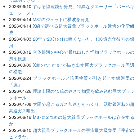
2026/06/10
すばる望遠鏡が発見、特異なクエーサー「バーベキ
ューソース」
2026/04/14
M87のジェットに横波を発見
2026/04/14
X線で調べる超大質量ブラックホール近傍の化学組
成
2026/04/03
20年で20分の1に暗くなった、100億光年彼方の銀
河
2026/03/12
合体銀河の中心で暴れ出した怪物ブラックホールの
風を観測
2026/03/09
X線の“こだま”が描き出す巨大ブラックホール周辺
の構造
2026/02/24
ブラックホールと暗黒物質が引き起こす銀河団の
「嵐」
2026/01/26
理論上限の13倍の速さで物質を飲み込む巨大ブラッ
クホール
2026/01/08
太陽で起こるガス加速とそっくり、活動銀河核の超
高速ガス噴出
2025/06/19
M87に2つめの超大質量ブラックホールは存在する
か
2025/06/10
超大質量ブラックホールの宇宙最大級集団「宇宙の
ヒマラヤ」