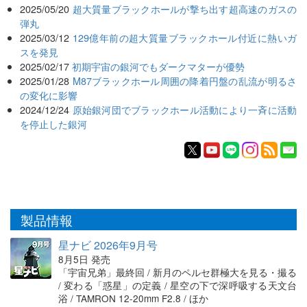
2025/05/20
超大質量ブラックホールが撃ち出す超高速のガスの
弾丸
2025/03/12
129億年前の超大質量ブラックホール付近に熱いガ
スを発見
2025/02/17
初期宇宙の銀河でもダークマターが優勢
2025/01/28
M87ブラックホール周囲の降着円盤の乱流が明るさ
の変化に影響
2024/12/24
原始銀河団でブラックホール活動により一斉に活動
を停止した銀河
製品情報
星ナビ 2026年9月号
8月5日 発売
「宇宙兄弟」最終回 / 新月のペルセ群極大を見る・撮る
/ 変わる「惑星」の定義 / 星空の下で深呼吸する天文台
浴 / TAMRON 12-20mm F2.8 / ほか