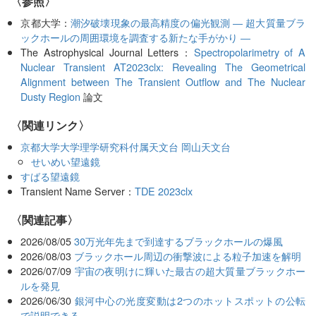
〈参照〉
京都大学：
潮汐破壊現象の最高精度の偏光観測 ― 超大質量ブラ
ックホールの周囲環境を調査する新たな手がかり ―
The Astrophysical Journal Letters：
Spectropolarimetry of A
Nuclear Transient AT2023clx: Revealing The Geometrical
Alignment between The Transient Outflow and The Nuclear
Dusty Region
論文
〈関連リンク〉
京都大学大学理学研究科付属天文台 岡山天文台
せいめい望遠鏡
すばる望遠鏡
Transient Name Server：
TDE 2023clx
関連記事
2026/08/05
30万光年先まで到達するブラックホールの爆風
2026/08/03
ブラックホール周辺の衝撃波による粒子加速を解明
2026/07/09
宇宙の夜明けに輝いた最古の超大質量ブラックホー
ルを発見
2026/06/30
銀河中心の光度変動は2つのホットスポットの公転
で説明できる