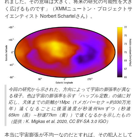
れました。その意味は大きく、将来の研究の可能性を大き
く広げるものです」（XMMニュートン・プロジェクトサ
イエンティスト Norbert Schartelさん）。
今回の研究から示された、方向によって宇宙の膨張率が異な
る様子。色は宇宙の膨張率を示す「ハッブル定数」の値に対
応し、天体までの距離が1Mpc（1メガパーセク＝約330万光
年）遠くなるごとに後退速度が秒速何kmずつ（秒速
65km（黒）～秒速77km（黄））で速くなるかを示したもの
（提供：K. Migkas et al. 2020, CC BY-SA 3.0 IGO）
本当に宇宙膨張が不均一なのだとすれば、その犯人として