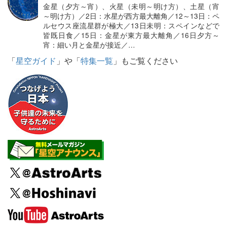
金星（夕方～宵）、火星（未明～明け方）、土星（宵
～明け方）／2日：水星が西方最大離角／12～13日：ペ
ルセウス座流星群が極大／13日未明：スペインなどで
皆既日食／15日：金星が東方最大離角／16日夕方～
宵：細い月と金星が接近／…
「
星空ガイド
」や「
特集一覧
」もご覧ください