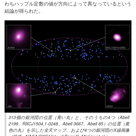
わちハッブル定数の値が方向によって異なっているという
結論が得られた。
313個の銀河団の位置（青い丸）と、そのうちの4つ（Abell
2199、RXCJ1504.1-0248、Abell 3667、Abell 85）の位置（黄
色の丸）を示した全天マップ、および4つの銀河団のX線画像