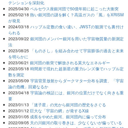
テンションを深刻化
2025/04/30
ペルセウス座銀河団で50億年前に起こった大衝突
2025/02/18
熱い銀河団の謎を解く？高温ガスの「風」をXRISM
が発見
2024/03/18
ハッブル定数の食い違い、JWSTの観測でも裏付け
られる
2023/09/22
銀河団のメンバー銀河を用いた宇宙物質量の新測定
法
2023/08/25
「ものさし」を組み合わせて宇宙膨張の過去と未来
を明らかに
2023/06/21
銀河団の衝突で解放される莫大なエネルギー
2023/05/18
時間差で現れた超新星の重力レンズ像でハッブル定
数を測定
2023/05/09
宇宙背景放射からダークマター分布を調査、「宇宙
論の危機」回避なるか
2023/04/18
宇宙論の検証には、銀河の位置だけでなく向きも重
要
2023/01/13
「迷子星」の光から銀河団の歴史をさぐる
2023/01/12
巨大な「宇宙の網」が発するX線
2023/01/05
成長をやめた銀河、銀河団内に偏って分布
2022/09/05
天の川銀河の取り巻きは、少なくないが偏っている