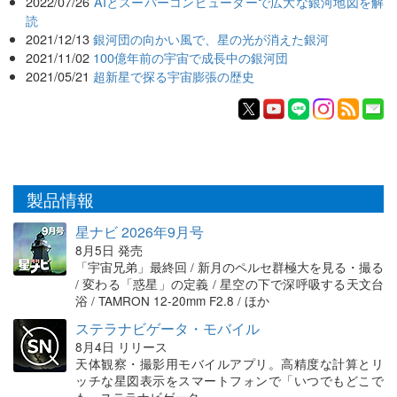
2022/07/26
AIとスーパーコンピューターで広大な銀河地図を解
読
2021/12/13
銀河団の向かい風で、星の光が消えた銀河
2021/11/02
100億年前の宇宙で成長中の銀河団
2021/05/21
超新星で探る宇宙膨張の歴史
製品情報
星ナビ 2026年9月号
8月5日 発売
「宇宙兄弟」最終回 / 新月のペルセ群極大を見る・撮る
/ 変わる「惑星」の定義 / 星空の下で深呼吸する天文台
浴 / TAMRON 12-20mm F2.8 / ほか
ステラナビゲータ・モバイル
8月4日 リリース
天体観察・撮影用モバイルアプリ。高精度な計算とリ
ッチな星図表示をスマートフォンで「いつでもどこで