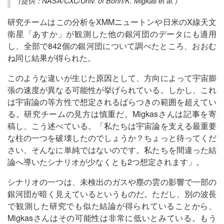
（提供：NASA/CXC/Univ. of Bonn/K. Migkas et al.）
研究チームはこの分析をXMMニュートンや日米のX線天文
衛星「あすか」が観測した他の銀河団のデータにも適用
し、全部で842個の銀河団について調べたところ、おおむ
ね同じ結果が得られた。
このような違いが生じた原因として、方向によって宇宙膨
張の速度が異なる可能性が挙げられている。しかし、これ
は宇宙論の等方性で想定されるばらつきの範囲を超えてい
る。研究チームの見方は慎重だ。Migkasさんは記事を寄
稿し、こう述べている。「私たちは宇宙論を支える最重要
な柱の一つを破壊したのでしょうか？ちょっと待ってくだ
さい、そんなに単純ではないのです。私たちを間違った結
論へ導いたシナリオが少なくとも2つ想定されます」。
シナリオの一つは、未検出のガスや塵の雲の影響で一部の
銀河団が暗く見えているというものだ。ただし、別の波長
で観測した研究でも似た結論が得られていることから、
Migkasさんはその可能性は非常に低いとみている。もう