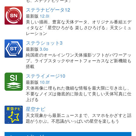
も、ステラナビゲータ」
ステラナビゲータ12
最新版
12.0i
美しい描画、豊富な天体データ、オリジナル番組エデ
ィタなど「星空ひろがる 楽しさひろげる」天文シミュ
レーション
ステラショット3
最新版
3.0o
純国産のオールインワン天体撮影ソフトがパワーアッ
プ。ライブスタックやオートフォーカスなど新機能も
搭載
ステライメージ10
最新版
10.0f
天体画像に埋もれた微細な情報を最大限に引き出し、
不要なノイズは徹底的に除去して美しい天体写真に仕
上げる
星空ナビ
天文現象から最新ニュースまで、スマホをかざすと話
題がうかぶ。不思議がいっぱいの星空を楽しもう