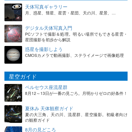
天体写真ギャラリー
月、惑星、彗星、星雲・星団、天の川、星景、…
デジタル天体写真入門
PCソフトで撮影＆処理。明るい場所でもできる星雲・
星団撮影を初歩から解説
惑星を撮影しよう
CMOSカメラで動画撮影、ステライメージで画像処理
星空ガイド
ペルセウス座流星群
8月12～13日が一番の見ごろ。月明かりゼロの好条件！
夏休み 天体観察ガイド
夏の大三角、天の川、流星群、星空撮影。初級者向け
の観察ガイド
8月の見どころ