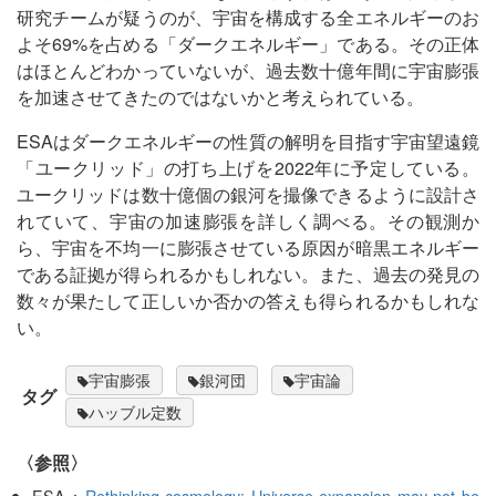
研究チームが疑うのが、宇宙を構成する全エネルギーのお
よそ69%を占める「ダークエネルギー」である。その正体
はほとんどわかっていないが、過去数十億年間に宇宙膨張
を加速させてきたのではないかと考えられている。
ESAはダークエネルギーの性質の解明を目指す宇宙望遠鏡
「ユークリッド」の打ち上げを2022年に予定している。
ユークリッドは数十億個の銀河を撮像できるように設計さ
れていて、宇宙の加速膨張を詳しく調べる。その観測か
ら、宇宙を不均一に膨張させている原因が暗黒エネルギー
である証拠が得られるかもしれない。また、過去の発見の
数々が果たして正しいか否かの答えも得られるかもしれな
い。
宇宙膨張
銀河団
宇宙論
タグ
ハッブル定数
〈参照〉
ESA：
Rethinking cosmology: Universe expansion may not be