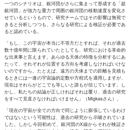
一つのシナリオは、銀河団がさらに集まって形成する「超
銀河団」が強力な重力で周囲の銀河団の移動速度を変化さ
せているというもので、研究チームではその影響は無視で
きると分析しつつも、さらなる研究による検証が必要であ
ると認めている。
「もし、この宇宙が本当に不等方だとすれば、それが過去
数十億年間に限られていたとしても、研究における革命的
な出来事と言えます。あらゆる天体の特徴を分析するにあ
たって、それぞれが位置する方向を考慮しなければいけな
いのですから。たとえば、遠方の天体までの距離を見積も
るときには一連の宇宙論的定数や方程式を適用しますが、
現在はそれらがどこでも等しいと誰もが信じています。し
かし、私たちの結論が正しければそれは覆り、過去の研究
をすべて見直さなければいけません」（Migkasさん）。
「現在の宇宙が全ての方向で同じように膨張しているわけ
ではないという可能性は、過去の研究から示唆されていま
した。しかし今回初めて、銀河団のX線からそれが検証さ