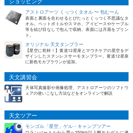
ショッピング
アストロアーツ くっつくタオル 〜 包むーん
表面と裏面を合わせるとぴたっとくっつく不思議なタ
オル。ペットボトルやスマホ、アイピースやケーブル
等を結び目なしで包んで収納。表面には月面をプリン
ト。
オリジナル 天文タンブラー
【星空に乾杯！】黄道12星座とマウナケアの星空をデ
ザインしたステンレスサーモタンブラー。黄道12星座
に新色モカブラウンが追加。
天文講習会
天体写真撮影や画像処理、アストロアーツのソフトウ
ェアの使いこなし方法などをオンラインで解説
天文ツアー
モンゴル「星空」ゲル・キャンプツアー
ウランバートルから西へ250km以上離れたゲルに連