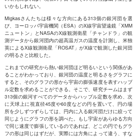
いかもしれない。
Migkasさんたちは様々な方向にある313個の銀河団を選
び、ヨーロッパ宇宙機関（ESA）のX線宇宙望遠鏡「XMM
ニュートン」とNASAのX線観測衛星「チャンドラ」の観
測データから銀河団内の超高温ガスの温度を計測し、米独
英によるX線観測衛星「ROSAT」がX線で観測した銀河団
の明るさと比較した。
これまでの研究から熱い銀河団ほど明るいという関係があ
ることがわかっており、銀河団の温度と明るさをグラフに
すると、そのグラフの形から宇宙の膨張速度を表すハッブ
ル定数を求めることができる。そこで、研究チームはまず
313個の銀河すべてのデータからハッブル定数を求め、次
に天球上に視直径45度や60度などの円を置いて、円の場
所を少しずつずらしては、円内に入る銀河団だけに絞って
同じようにグラフの形を調べた。もし宇宙があらゆる方向
で同じ速度で膨張しているのであれば、どこの円でもグラ
フの形は同じはずだが、実際には方角によって違う、すな