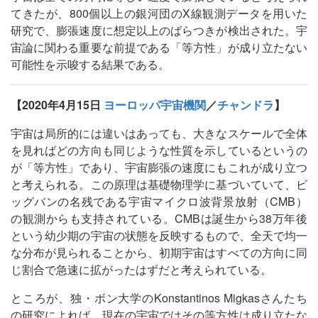
てきたが、800個以上の銀河団のX線観測データを用いた
研究で、膨張速度に想定以上のばらつきが検出された。宇
宙論に関わる重要な前提である「等方性」が成り立たない
可能性を示唆する結果である。
【2020年4月15日
ヨーロッパ宇宙機関
／
チャンドラ
】
宇宙は局所的には違いはあっても、大きなスケールで全体
を見ればどの方向も同じような性質を示しているというの
が「等方性」であり、宇宙膨張の速度にもこれが成り立つ
と考えられる。この原理は基礎物理学に基づいていて、ビ
ッグバンの名残である宇宙マイクロ波背景放射（CMB）
の観測からも支持されている。CMBは誕生から38万年後
という幼少期の宇宙の状態を反映するもので、全天で均一
な分布が見られることから、初期宇宙はすべての方向に同
じ割合で急速に拡がったはずだと考えられている。
ところが、独・ボン大学のKonstantinos Migkasさんたち
の研究によれば、現在の宇宙ではその等方性は成り立たな