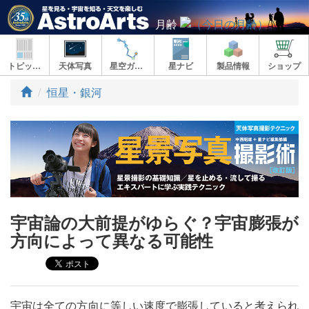
月齢
トピックス
天体写真
星空ガイド
星ナビ
製品情報
ショップ
ト
恒星・銀河
ッ
プ
宇宙論の大前提がゆらぐ？宇宙膨張が
方向によって異なる可能性
宇宙は全ての方向に等しい速度で膨張していると考えられ