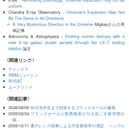
uniform
Chandra X-ray Observatory：
Universe's Expansion May Not
Be The Same In All Directions
A Very Mysterious Direction in the Universe
Migkasさんの寄
稿記事
Astronomy & Astrophysics：
Probing cosmic isotropy with a
new X-ray galaxy cluster sample through the LX–T scaling
relation
論文
〈関連リンク〉
チャンドラ
XMMニュートン
ROSAT
ユークリッド
関連記事
2026/08/05
30万光年先まで到達するブラックホールの爆風
2026/02/24
ブラックホールと暗黒物質が引き起こす銀河団の
「嵐」
2025/12/11
重力レンズ効果による宇宙膨張率の測定、ハッブル