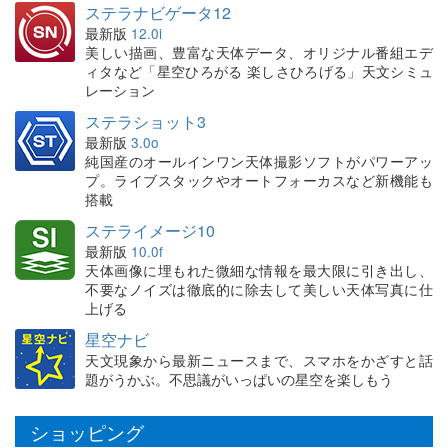
ステラナビゲータ12
最新版
12.0i
美しい描画、豊富な天体データ、オリジナル番組エデ
ィタなど「星空ひろがる 楽しさひろげる」天文シミュ
レーション
ステラショット3
最新版
3.0o
純国産のオールインワン天体撮影ソフトがパワーアッ
プ。ライブスタックやオートフォーカスなど新機能も
搭載
ステライメージ10
最新版
10.0f
天体画像に埋もれた微細な情報を最大限に引き出し、
不要なノイズは徹底的に除去して美しい天体写真に仕
上げる
星空ナビ
天文現象から最新ニュースまで、スマホをかざすと話
題がうかぶ。不思議がいっぱいの星空を楽しもう
ショッピング