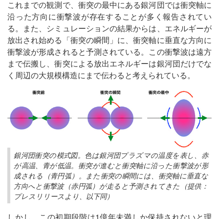
これまでの観測で、衝突の最中にある銀河団では衝突軸に
沿った方向に衝撃波が存在することが多く報告されてい
る。また、シミュレーションの結果からは、エネルギーが
放出され始める「衝突の瞬間」に、衝突軸に垂直な方向に
衝撃波が形成されると予測されている。この衝撃波は遠方
まで伝搬し、衝突による放出エネルギーは銀河団だけでな
く周辺の大規模構造にまで伝わると考えられている。
銀河団衝突の模式図。色は銀河団プラズマの温度を表し、赤
が高温、青が低温。衝突が進むと衝突軸に沿った衝撃波が形
成される（青円弧）。また衝突の瞬間には、衝突軸に垂直な
方向へと衝撃波（赤円弧）が走ると予測されてきた（提供：
プレスリリースより、以下同）
しかし、この初期段階は1億年未満しか保持されないと理