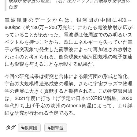
破線が衝撃波の位置。（右）圧力マップ。白破線が衝撃波の
位置
電波観測のデータからは、銀河団の中間に400～
600kpc（約130万～200万光年）にわたる電波放射が広が
っていることがわかった。電波源は低周波でのみ明るいス
ペクトルを持つことから、既にエネルギーを失っていた電
子が衝突現象で発生した衝撃波によって再加速され放射さ
れたものと考えられる。衝突現象が銀河団規模の粒子加速
にも影響を与えることを示唆する結果だ。
今回の研究成果は衝突と合体による銀河団の形成と進化、
宇宙の大規模構造形成史の理解、さらに宇宙プラズマ物理
学の進展に大きく貢献すると期待される。この衝突銀河団
は、2021年度に打ち上げ予定の日本のXRISM衛星、2030
年代打ち上げ予定の欧州のAthena衛星によって、より詳
細な研究が行われる予定である。
タグ
銀河団
衝撃波