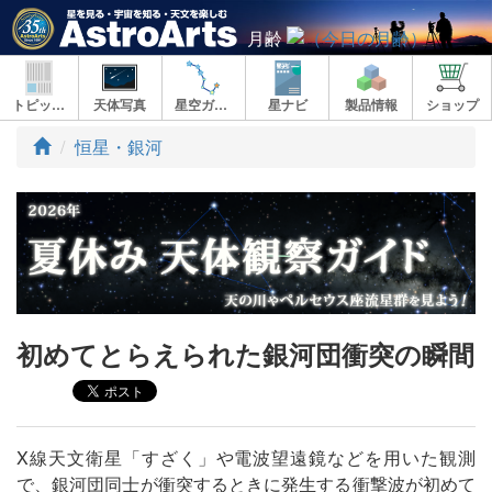
月齢
トピックス
天体写真
星空ガイド
星ナビ
製品情報
ショップ
ト
恒星・銀河
ッ
プ
初めてとらえられた銀河団衝突の瞬間
X線天文衛星「すざく」や電波望遠鏡などを用いた観測
で、銀河団同士が衝突するときに発生する衝撃波が初めて