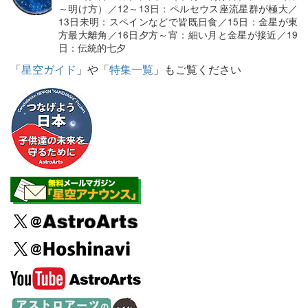
～明け方）／12～13日：ペルセウス座流星群が極大／
13日未明：スペインなどで皆既日食／15日：金星が東
方最大離角／16日夕方～宵：細い月と金星が接近／19
日：伝統的七夕
「
星空ガイド
」や「
特集一覧
」もご覧ください