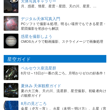
天体写真ギャラリー
月、惑星、彗星、星雲・星団、天の川、星景、…
デジタル天体写真入門
PCソフトで撮影＆処理。明るい場所でもできる星雲・
星団撮影を初歩から解説
惑星を撮影しよう
CMOSカメラで動画撮影、ステライメージで画像処理
星空ガイド
ペルセウス座流星群
8月12～13日が一番の見ごろ。月明かりゼロの好条件！
夏休み 天体観察ガイド
夏の大三角、天の川、流星群、星空撮影。初級者向け
の観察ガイド
8月の見どころ
金星（夕方～宵）、火星（未明～明け方）、土星（宵