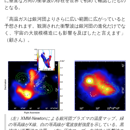
に垂直な方向の衝撃波の存在を世界で初めて確認したもの
となる。
「高温ガスは銀河団よりさらに広い範囲に広がっていると
予想されます。観測された衝撃波は銀河団の進化だけでな
く、宇宙の大規模構造にも影響を及ぼしたと言えます」
（顧さん）。
（左）XMM-Newtonによる銀河団プラズマの温度マップ。緑
の等高線がX線、白の等高線が電波放射強度を示している。黒