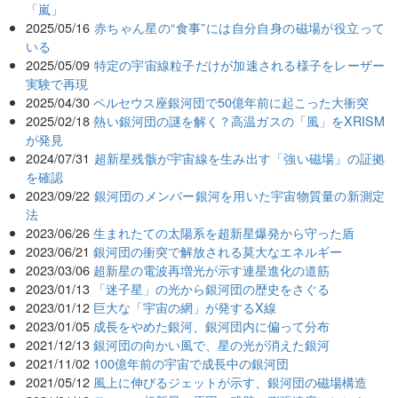
「嵐」
2025/05/16
赤ちゃん星の“食事”には自分自身の磁場が役立って
いる
2025/05/09
特定の宇宙線粒子だけが加速される様子をレーザー
実験で再現
2025/04/30
ペルセウス座銀河団で50億年前に起こった大衝突
2025/02/18
熱い銀河団の謎を解く？高温ガスの「風」をXRISM
が発見
2024/07/31
超新星残骸が宇宙線を生み出す「強い磁場」の証拠
を確認
2023/09/22
銀河団のメンバー銀河を用いた宇宙物質量の新測定
法
2023/06/26
生まれたての太陽系を超新星爆発から守った盾
2023/06/21
銀河団の衝突で解放される莫大なエネルギー
2023/03/06
超新星の電波再増光が示す連星進化の道筋
2023/01/13
「迷子星」の光から銀河団の歴史をさぐる
2023/01/12
巨大な「宇宙の網」が発するX線
2023/01/05
成長をやめた銀河、銀河団内に偏って分布
2021/12/13
銀河団の向かい風で、星の光が消えた銀河
2021/11/02
100億年前の宇宙で成長中の銀河団
2021/05/12
風上に伸びるジェットが示す、銀河団の磁場構造