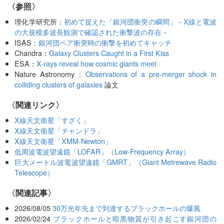
〈参照〉
理化学研究所：
初めて捉えた「銀河団衝突の瞬間」－X線と電波
の大規模多波長観測で確認された衝撃波の存在－
ISAS：
銀河団ペア衝突時の衝撃を初めてキャッチ
Chandra：
Galaxy Clusters Caught in a First Kiss
ESA：
X-rays reveal how cosmic giants meet
Nature Astronomy：
Observations of a pre-merger shock in
colliding clusters of galaxies
論文
〈関連リンク〉
X線天文衛星「すざく」
X線天文衛星「チャンドラ」
X線天文衛星「XMM-Newton」
低周波電波望遠鏡「LOFAR」（Low-Frequency Array）
巨大メートル波電波望遠鏡「GMRT」（Giant Metrewave Radio
Telescope）
関連記事
2026/08/05
30万光年先まで到達するブラックホールの爆風
2026/02/24
ブラックホールと暗黒物質が引き起こす銀河団の