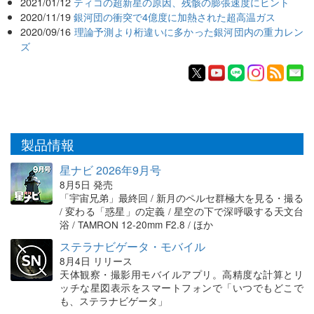
2021/01/12
ティコの超新星の原因、残骸の膨張速度にヒント
2020/11/19
銀河団の衝突で4億度に加熱された超高温ガス
2020/09/16
理論予測より桁違いに多かった銀河団内の重力レン
ズ
製品情報
星ナビ 2026年9月号
8月5日 発売
「宇宙兄弟」最終回 / 新月のペルセ群極大を見る・撮る
/ 変わる「惑星」の定義 / 星空の下で深呼吸する天文台
浴 / TAMRON 12-20mm F2.8 / ほか
ステラナビゲータ・モバイル
8月4日 リリース
天体観察・撮影用モバイルアプリ。高精度な計算とリ
ッチな星図表示をスマートフォンで「いつでもどこで
も、ステラナビゲータ」