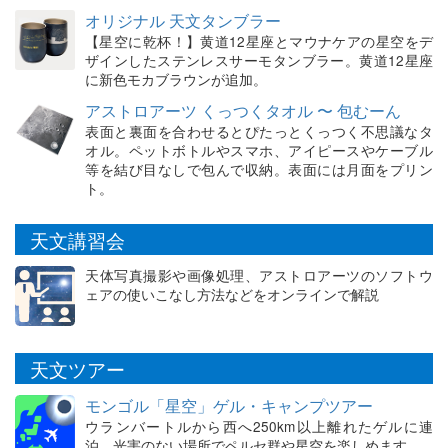
オリジナル 天文タンブラー
【星空に乾杯！】黄道12星座とマウナケアの星空をデ
ザインしたステンレスサーモタンブラー。黄道12星座
に新色モカブラウンが追加。
アストロアーツ くっつくタオル 〜 包むーん
表面と裏面を合わせるとぴたっとくっつく不思議なタ
オル。ペットボトルやスマホ、アイピースやケーブル
等を結び目なしで包んで収納。表面には月面をプリン
ト。
天文講習会
天体写真撮影や画像処理、アストロアーツのソフトウ
ェアの使いこなし方法などをオンラインで解説
天文ツアー
モンゴル「星空」ゲル・キャンプツアー
ウランバートルから西へ250km以上離れたゲルに連
泊。光害のない場所でペルセ群や星空を楽しめます