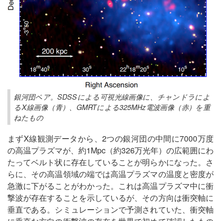
銀河団ペア。SDSSによる可視光線画像に、チャンドラによ
るX線画像（青）、GMRTによる325MHz電波画像（赤）を重
ねたもの
まずX線観測データから、2つの銀河団の中間に7000万度
の高温プラズマが、約1Mpc（約326万光年）の広範囲にわ
たってベルト状に存在していることが明らかになった。さ
らに、その高温領域の端では高温プラズマの温度と密度が
急激に下がることがわかった。これは高温プラズマ中に衝
撃波が存在することを示しているが、その方向は衝突軸に
垂直である。シミュレーションで予測されていた、衝突軸