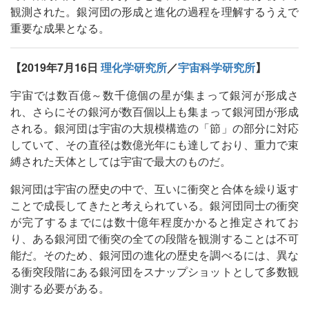
観測された。銀河団の形成と進化の過程を理解するうえで
重要な成果となる。
【2019年7月16日
理化学研究所
／
宇宙科学研究所
】
宇宙では数百億～数千億個の星が集まって銀河が形成さ
れ、さらにその銀河が数百個以上も集まって銀河団が形成
される。銀河団は宇宙の大規模構造の「節」の部分に対応
していて、その直径は数億光年にも達しており、重力で束
縛された天体としては宇宙で最大のものだ。
銀河団は宇宙の歴史の中で、互いに衝突と合体を繰り返す
ことで成長してきたと考えられている。銀河団同士の衝突
が完了するまでには数十億年程度かかると推定されてお
り、ある銀河団で衝突の全ての段階を観測することは不可
能だ。そのため、銀河団の進化の歴史を調べるには、異な
る衝突段階にある銀河団をスナップショットとして多数観
測する必要がある。