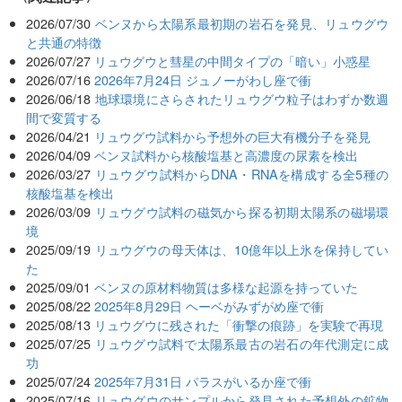
2026/07/30
ベンヌから太陽系最初期の岩石を発見、リュウグウ
と共通の特徴
2026/07/27
リュウグウと彗星の中間タイプの「暗い」小惑星
2026/07/16
2026年7月24日 ジュノーがわし座で衝
2026/06/18
地球環境にさらされたリュウグウ粒子はわずか数週
間で変質する
2026/04/21
リュウグウ試料から予想外の巨大有機分子を発見
2026/04/09
ベンヌ試料から核酸塩基と高濃度の尿素を検出
2026/03/27
リュウグウ試料からDNA・RNAを構成する全5種の
核酸塩基を検出
2026/03/09
リュウグウ試料の磁気から探る初期太陽系の磁場環
境
2025/09/19
リュウグウの母天体は、10億年以上氷を保持してい
た
2025/09/01
ベンヌの原材料物質は多様な起源を持っていた
2025/08/22
2025年8月29日 ヘーベがみずがめ座で衝
2025/08/13
リュウグウに残された「衝撃の痕跡」を実験で再現
2025/07/25
リュウグウ試料で太陽系最古の岩石の年代測定に成
功
2025/07/24
2025年7月31日 パラスがいるか座で衝
2025/07/16
リュウグウのサンプルから発見された予想外の鉱物