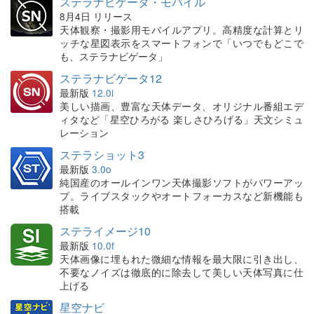
ステラナビゲータ・モバイル
8月4日 リリース
天体観察・撮影用モバイルアプリ。高精度な計算とリ
ッチな星図表示をスマートフォンで「いつでもどこで
も、ステラナビゲータ」
ステラナビゲータ12
最新版
12.0i
美しい描画、豊富な天体データ、オリジナル番組エデ
ィタなど「星空ひろがる 楽しさひろげる」天文シミュ
レーション
ステラショット3
最新版
3.0o
純国産のオールインワン天体撮影ソフトがパワーアッ
プ。ライブスタックやオートフォーカスなど新機能も
搭載
ステライメージ10
最新版
10.0f
天体画像に埋もれた微細な情報を最大限に引き出し、
不要なノイズは徹底的に除去して美しい天体写真に仕
上げる
星空ナビ