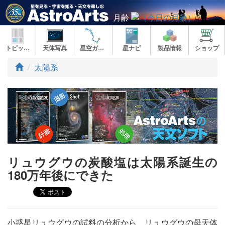
月齢
トピックス
天体写真
星空ガイド
星ナビ
製品情報
ショップ
ト
太陽系
ッ
プ
リュウグウの炭酸塩は太陽系誕生の
180万年後にできた
小惑星リュウグウの試料の分析から、リュウグウの母天体