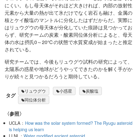
にくい。もし母天体がそれほど大きければ、内部の放射性
元素から大量の熱が出て氷だけでなく岩石も融け、金属の
核とケイ酸塩のマントルに分化したはずだからだ。実際に
はリュウグウの母天体が分化していた痕跡は見つかってお
らず、研究チームの炭素・酸素同位体分析によると、母天
体の水は摂氏0～20℃の状態で水質変成が始まったと推定
されている。
研究チームでは、今後もリュウグウ試料の研究によって、
太陽系の惑星や地球がどうやってできたのかを解く手がか
りが続々と見つかるだろうと期待している。
リュウグウ
小惑星
炭酸塩
タグ
同位体分析
〈参照〉
UCLA：
How was the solar system formed? The Ryugu asteroid
is helping us learn
LLNL：
Water modified ancient asteroid