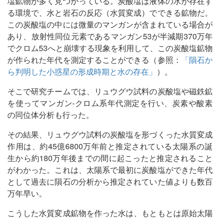
塩鉱物が多く見つかっている。炭酸塩は液体の水が存在す
る環境で、水と岩石の反応（水質変成）でできる鉱物だ。
この炭酸塩の中には微量のマンガンが含まれている場合が
あり、放射性同位元素であるマンガン53が半減期370万年
でクロム53へと崩壊する現象を利用して、この炭酸塩鉱物
が作られた年代を測定することができる（参照：
「隕石か
ら判明した小惑星の形成時期と水の存在」
）。
そこで研究チームでは、リュウグウ試料の炭酸塩や磁鉄鉱
を使ってマンガン‐クロム系年代測定を行い、炭素や酸素
の同位体分析も行った。
その結果、リュウグウ試料の炭酸塩を形づくった水質変成
作用は、約45億6800万年前と推定されている太陽系の誕
生から約180万年後までの間に起こったと推定されること
がわかった。これは、太陽系で最初に炭酸塩ができた年代
として過去に隕石の分析から推定されていた値よりも数百
万年早い。
こうした水質変成鉱物を作った水は、もともとは原始太陽