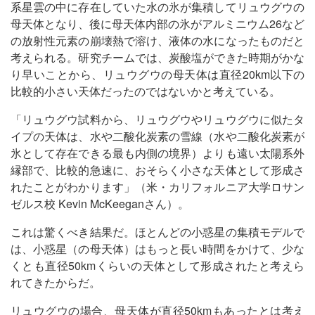
系星雲の中に存在していた水の氷が集積してリュウグウの
母天体となり、後に母天体内部の氷がアルミニウム26など
の放射性元素の崩壊熱で溶け、液体の水になったものだと
考えられる。研究チームでは、炭酸塩ができた時期がかな
り早いことから、リュウグウの母天体は直径20km以下の
比較的小さい天体だったのではないかと考えている。
「リュウグウ試料から、リュウグウやリュウグウに似たタ
イプの天体は、水や二酸化炭素の雪線（水や二酸化炭素が
氷として存在できる最も内側の境界）よりも遠い太陽系外
縁部で、比較的急速に、おそらく小さな天体として形成さ
れたことがわかります」（米・カリフォルニア大学ロサン
ゼルス校 Kevin McKeeganさん）。
これは驚くべき結果だ。ほとんどの小惑星の集積モデルで
は、小惑星（の母天体）はもっと長い時間をかけて、少な
くとも直径50kmくらいの天体として形成されたと考えら
れてきたからだ。
リュウグウの場合、母天体が直径50kmもあったとは考え