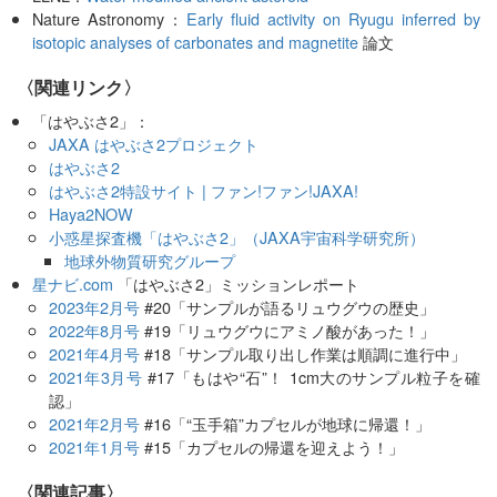
Nature Astronomy：
Early fluid activity on Ryugu inferred by
isotopic analyses of carbonates and magnetite
論文
〈関連リンク〉
「はやぶさ2」：
JAXA はやぶさ2プロジェクト
はやぶさ2
はやぶさ2特設サイト | ファン!ファン!JAXA!
Haya2NOW
小惑星探査機「はやぶさ2」（JAXA宇宙科学研究所）
地球外物質研究グループ
星ナビ.com
「はやぶさ2」ミッションレポート
2023年2月号
#20「サンプルが語るリュウグウの歴史」
2022年8月号
#19「リュウグウにアミノ酸があった！」
2021年4月号
#18「サンプル取り出し作業は順調に進行中」
2021年3月号
#17「もはや“石”！ 1cm大のサンプル粒子を確
認」
2021年2月号
#16「“玉手箱”カプセルが地球に帰還！」
2021年1月号
#15「カプセルの帰還を迎えよう！」
関連記事