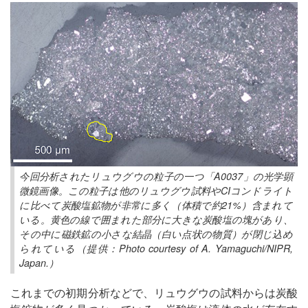
今回分析されたリュウグウの粒子の一つ「A0037」の光学顕
微鏡画像。この粒子は他のリュウグウ試料やCIコンドライト
に比べて炭酸塩鉱物が非常に多く（体積で約21%）含まれて
いる。黄色の線で囲まれた部分に大きな炭酸塩の塊があり、
その中に磁鉄鉱の小さな結晶（白い点状の物質）が閉じ込め
られている（提供：Photo courtesy of A. Yamaguchi/NIPR,
Japan.）
これまでの初期分析などで、リュウグウの試料からは炭酸