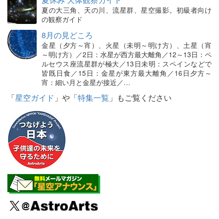
夏の大三角、天の川、流星群、星空撮影。初級者向け
の観察ガイド
8月の見どころ
金星（夕方～宵）、火星（未明～明け方）、土星（宵
～明け方）／2日：水星が西方最大離角／12～13日：ペ
ルセウス座流星群が極大／13日未明：スペインなどで
皆既日食／15日：金星が東方最大離角／16日夕方～
宵：細い月と金星が接近／…
「
星空ガイド
」や「
特集一覧
」もご覧ください