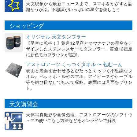
天文現象から最新ニュースまで、スマホをかざすと話
題がうかぶ。不思議がいっぱいの星空を楽しもう
ショッピング
オリジナル 天文タンブラー
【星空に乾杯！】黄道12星座とマウナケアの星空をデ
ザインしたステンレスサーモタンブラー。黄道12星座
に新色モカブラウンが追加。
アストロアーツ くっつくタオル 〜 包むーん
表面と裏面を合わせるとぴたっとくっつく不思議なタ
オル。ペットボトルやスマホ、アイピースやケーブル
等を結び目なしで包んで収納。表面には月面をプリン
ト。
天文講習会
天体写真撮影や画像処理、アストロアーツのソフトウ
ェアの使いこなし方法などをオンラインで解説