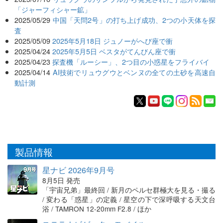
「ジャーフィシャー鉱」
2025/05/29
中国「天問2号」の打ち上げ成功、2つの小天体を探
査
2025/05/09
2025年5月18日 ジュノーがへび座で衝
2025/04/24
2025年5月5日 ベスタがてんびん座で衝
2025/04/23
探査機「ルーシー」、2つ目の小惑星をフライバイ
2025/04/14
AI技術でリュウグウとベンヌの全ての土砂を高速自
動計測
製品情報
星ナビ 2026年9月号
8月5日 発売
「宇宙兄弟」最終回 / 新月のペルセ群極大を見る・撮る
/ 変わる「惑星」の定義 / 星空の下で深呼吸する天文台
浴 / TAMRON 12-20mm F2.8 / ほか