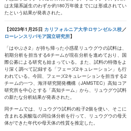
は太陽系誕生のわずか約180万年後までには形成されてい
たという結果が発表された。
【2023年1月25日
カリフォルニア大学ロサンゼルス校
／
ローレンスリバモア国立研究所
】
「はやぶさ2」が持ち帰った小惑星リュウグウの試料は、
初期分析を担当する6チームが現在分析を進めており、国
際公募による研究も始まっている。また、試料の特徴をよ
り深く調べて記録する「フェーズ2キュレーション」も行
われている。今回、フェーズ2キュレーションを担当する2
チームの一つ、海洋研究開発機構（JAMSTEC）高知コア
研究所を中心とする「高知チーム」から、リュウグウ試料
の新たな分析結果が発表された。
同チームでは、リュウグウ試料の粒子2個を使い、そこに
含まれる炭酸塩の同位体分析を行って、リュウグウの母天
体ができた年代や母天体の性質を推定した。