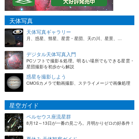
天体写真
天体写真ギャラリー
月、惑星、彗星、星雲・星団、天の川、星景、…
デジタル天体写真入門
PCソフトで撮影＆処理。明るい場所でもできる星雲・
星団撮影を初歩から解説
惑星を撮影しよう
CMOSカメラで動画撮影、ステライメージで画像処理
星空ガイド
ペルセウス座流星群
8月12～13日が一番の見ごろ。月明かりゼロの好条件！
夏休み 天体観察ガイド