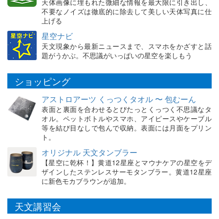
天体画像に埋もれた微細な情報を最大限に引き出し、
不要なノイズは徹底的に除去して美しい天体写真に仕
上げる
星空ナビ
天文現象から最新ニュースまで、スマホをかざすと話
題がうかぶ。不思議がいっぱいの星空を楽しもう
ショッピング
アストロアーツ くっつくタオル 〜 包むーん
表面と裏面を合わせるとぴたっとくっつく不思議なタ
オル。ペットボトルやスマホ、アイピースやケーブル
等を結び目なしで包んで収納。表面には月面をプリン
ト。
オリジナル 天文タンブラー
【星空に乾杯！】黄道12星座とマウナケアの星空をデ
ザインしたステンレスサーモタンブラー。黄道12星座
に新色モカブラウンが追加。
天文講習会