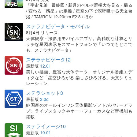
「宇宙兄弟」最終回 / 新月のペルセ群極大を見る・撮る
/ 変わる「惑星」の定義 / 星空の下で深呼吸する天文台
浴 / TAMRON 12-20mm F2.8 / ほか
ステラナビゲータ・モバイル
8月4日 リリース
天体観察・撮影用モバイルアプリ。高精度な計算とリ
ッチな星図表示をスマートフォンで「いつでもどこで
も、ステラナビゲータ」
ステラナビゲータ12
最新版
12.0i
美しい描画、豊富な天体データ、オリジナル番組エデ
ィタなど「星空ひろがる 楽しさひろげる」天文シミュ
レーション
ステラショット3
最新版
3.0o
純国産のオールインワン天体撮影ソフトがパワーアッ
プ。ライブスタックやオートフォーカスなど新機能も
搭載
ステライメージ10
最新版
10.0f