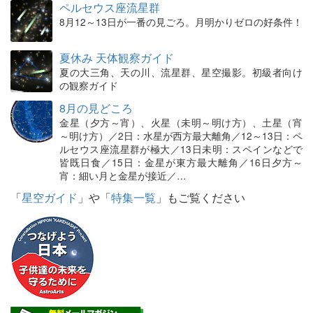
ペルセウス座流星群
8月12～13日が一番の見ごろ。月明かりゼロの好条件！
夏休み 天体観察ガイド
夏の大三角、天の川、流星群、星空撮影。初級者向け
の観察ガイド
8月の見どころ
金星（夕方～宵）、火星（未明～明け方）、土星（宵
～明け方）／2日：水星が西方最大離角／12～13日：ペ
ルセウス座流星群が極大／13日未明：スペインなどで
皆既日食／15日：金星が東方最大離角／16日夕方～
宵：細い月と金星が接近／…
「
星空ガイド
」や「
特集一覧
」もご覧ください