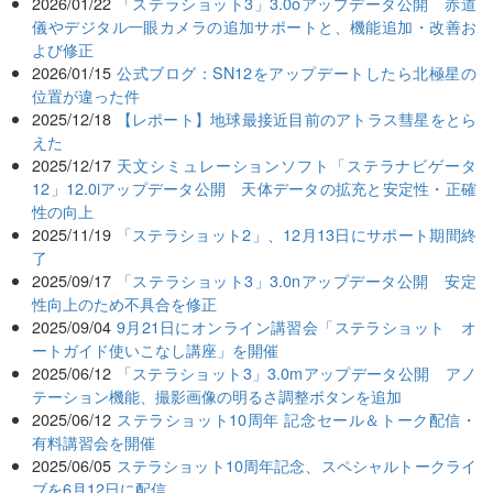
2026/01/22
「ステラショット3」3.0oアップデータ公開 赤道
儀やデジタル一眼カメラの追加サポートと、機能追加・改善お
よび修正
2026/01/15
公式ブログ：SN12をアップデートしたら北極星の
位置が違った件
2025/12/18
【レポート】地球最接近目前のアトラス彗星をとら
えた
2025/12/17
天文シミュレーションソフト「ステラナビゲータ
12」12.0iアップデータ公開 天体データの拡充と安定性・正確
性の向上
2025/11/19
「ステラショット2」、12月13日にサポート期間終
了
2025/09/17
「ステラショット3」3.0nアップデータ公開 安定
性向上のため不具合を修正
2025/09/04
9月21日にオンライン講習会「ステラショット オ
ートガイド使いこなし講座」を開催
2025/06/12
「ステラショット3」3.0mアップデータ公開 アノ
テーション機能、撮影画像の明るさ調整ボタンを追加
2025/06/12
ステラショット10周年 記念セール＆トーク配信・
有料講習会を開催
2025/06/05
ステラショット10周年記念、スペシャルトークライ
ブを6月12日に配信