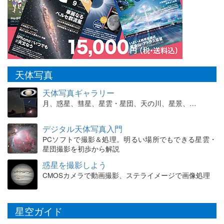
天体写真
天体写真ギャラリー
月、惑星、彗星、星雲・星団、天の川、星景、…
デジタル天体写真入門
PCソフトで撮影＆処理。明るい場所でもできる星雲・
星団撮影を初歩から解説
惑星を撮影しよう
CMOSカメラで動画撮影、ステライメージで画像処理
星空ガイド