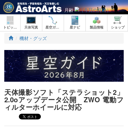
月齢
トピックス
天体写真
星空ガイド
星ナビ
製品情報
ショップ
ト
機材・グッズ
ッ
プ
天体撮影ソフト「ステラショット2」
2.0oアップデータ公開 ZWO 電動フ
ィルターホイールに対応