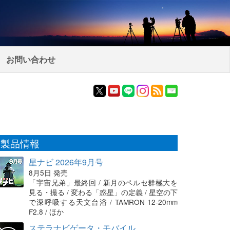
お問い合わせ
製品情報
星ナビ 2026年9月号
8月5日 発売
「宇宙兄弟」最終回 / 新月のペルセ群極大を
見る・撮る / 変わる「惑星」の定義 / 星空の下
で深呼吸する天文台浴 / TAMRON 12-20mm
F2.8 / ほか
ステラナビゲータ・モバイル