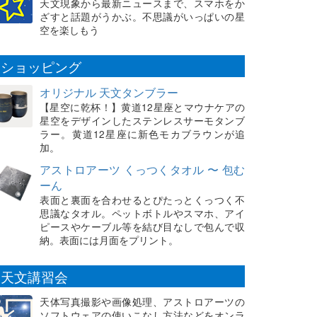
天文現象から最新ニュースまで、スマホをか
ざすと話題がうかぶ。不思議がいっぱいの星
空を楽しもう
ショッピング
オリジナル 天文タンブラー
【星空に乾杯！】黄道12星座とマウナケアの
星空をデザインしたステンレスサーモタンブ
ラー。黄道12星座に新色モカブラウンが追
加。
アストロアーツ くっつくタオル 〜 包む
ーん
表面と裏面を合わせるとぴたっとくっつく不
思議なタオル。ペットボトルやスマホ、アイ
ピースやケーブル等を結び目なしで包んで収
納。表面には月面をプリント。
天文講習会
天体写真撮影や画像処理、アストロアーツの
ソフトウェアの使いこなし方法などをオンラ