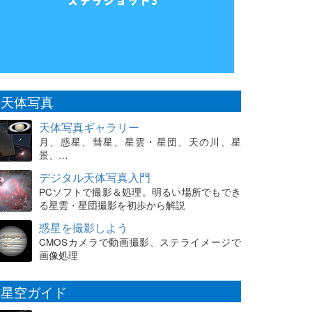
天体写真
天体写真ギャラリー
月、惑星、彗星、星雲・星団、天の川、星
景、…
デジタル天体写真入門
PCソフトで撮影＆処理。明るい場所でもでき
る星雲・星団撮影を初歩から解説
惑星を撮影しよう
CMOSカメラで動画撮影、ステライメージで
画像処理
星空ガイド