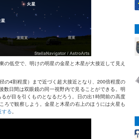
南東の低空で、明けの明星の金星と木星が大接近して見え
直径の4割程度）まで近づく超大接近となり、200倍程度の
後数日間は双眼鏡の同一視野内で見ることができる。明
あるが目を引くものとなるだろう。日の出1時間前の高度
ところで観察しよう。金星と木星の右上のほうには火星も
近する
。