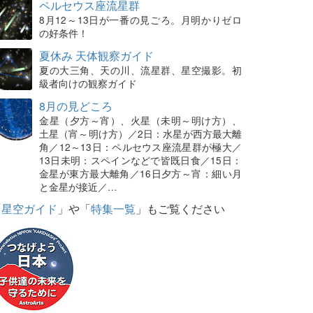
ペルセウス座流星群
8月12～13日が一番の見ごろ。月明かりゼロ
の好条件！
夏休み 天体観察ガイド
夏の大三角、天の川、流星群、星空撮影。初
級者向けの観察ガイド
8月の見どころ
金星（夕方～宵）、火星（未明～明け方）、
土星（宵～明け方）／2日：水星が西方最大離
角／12～13日：ペルセウス座流星群が極大／
13日未明：スペインなどで皆既日食／15日：
金星が東方最大離角／16日夕方～宵：細い月
と金星が接近／…
「
星空ガイド
」や「
特集一覧
」もご覧ください