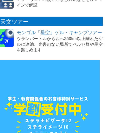
インで解説
天文ツアー
モンゴル「星空」ゲル・キャンプツアー
ウランバートルから西へ250km以上離れたゲ
ルに連泊。光害のない場所でペルセ群や星空
を楽しめます