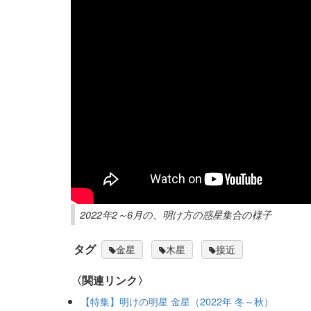
2022年2～6月の、明け方の惑星集合の様子
タグ
金星
木星
接近
〈関連リンク〉
【特集】明けの明星 金星（2022年 冬～秋）