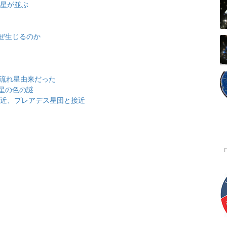
金星が並ぶ
ぜ生じるのか
は流れ星由来だった
星の色の謎
大接近、プレアデス星団と接近