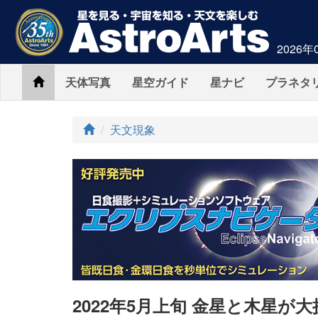
2026年
Home
天体写真
星空ガイド
星ナビ
プラネタ
ト
天文現象
ッ
プ
2022年5月上旬 金星と木星が大