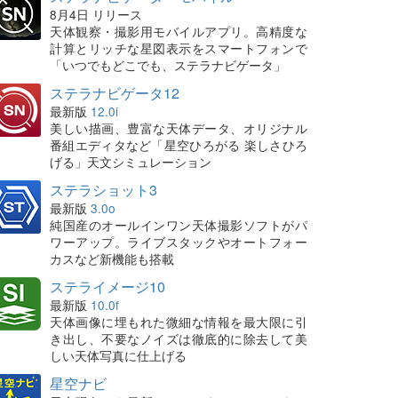
8月4日 リリース
天体観察・撮影用モバイルアプリ。高精度な
計算とリッチな星図表示をスマートフォンで
「いつでもどこでも、ステラナビゲータ」
ステラナビゲータ12
最新版
12.0i
美しい描画、豊富な天体データ、オリジナル
番組エディタなど「星空ひろがる 楽しさひろ
げる」天文シミュレーション
ステラショット3
最新版
3.0o
純国産のオールインワン天体撮影ソフトがパ
ワーアップ。ライブスタックやオートフォー
カスなど新機能も搭載
ステライメージ10
最新版
10.0f
天体画像に埋もれた微細な情報を最大限に引
き出し、不要なノイズは徹底的に除去して美
しい天体写真に仕上げる
星空ナビ