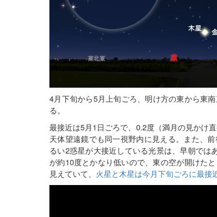
4月下旬から5月上旬ごろ、明け方の東から東
る。
最接近は5月1日ごろで、0.2度（満月の見かけ
天体望遠鏡でも同一視野内に見える。また、前
るい2惑星が大接近している光景は、早朝では
が約10度とかなり低いので、東の空が開けた
見えていて、
火星と木星は今月下旬ごろに最接