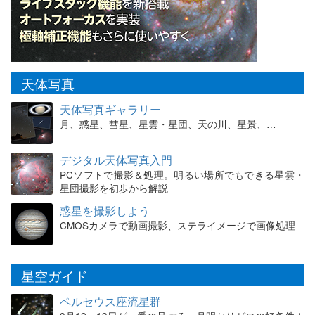
天体写真
天体写真ギャラリー
月、惑星、彗星、星雲・星団、天の川、星景、…
デジタル天体写真入門
PCソフトで撮影＆処理。明るい場所でもできる星雲・
星団撮影を初歩から解説
惑星を撮影しよう
CMOSカメラで動画撮影、ステライメージで画像処理
星空ガイド
ペルセウス座流星群