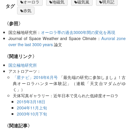
オーロラ
地磁気
磁気嵐
明月記
タグ
赤気
〈参照〉
国立極地研究所：
オーロラ帯の過去3000年間の変化を再現
Journal of Space Weather and Space Climate：
Auroral zone
over the last 3000 years
論文
〈関連リンク〉
国立極地研究所
アストロアーツ：
「星ナビ」2016年6月号
「最先端の研究に参加しましょ！古
典オーロラハンター体験記」（連載「天文台マダムがゆ
く」）
天体写真ギャラリー：近年日本で見られた低緯度オーロラ
2015年3月18日
2004年11月上旬
2003年10月下旬
関連記事