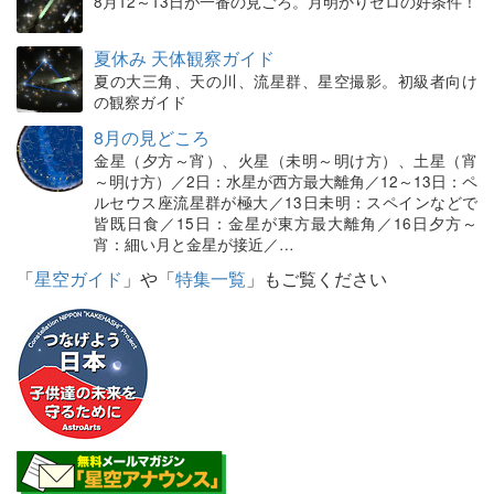
8月12～13日が一番の見ごろ。月明かりゼロの好条件！
夏休み 天体観察ガイド
夏の大三角、天の川、流星群、星空撮影。初級者向け
の観察ガイド
8月の見どころ
金星（夕方～宵）、火星（未明～明け方）、土星（宵
～明け方）／2日：水星が西方最大離角／12～13日：ペ
ルセウス座流星群が極大／13日未明：スペインなどで
皆既日食／15日：金星が東方最大離角／16日夕方～
宵：細い月と金星が接近／…
「
星空ガイド
」や「
特集一覧
」もご覧ください