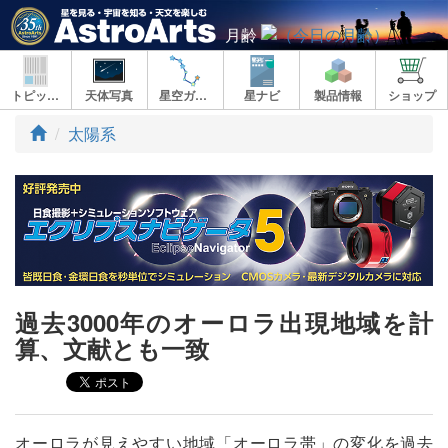
月齢
トピックス
天体写真
星空ガイド
星ナビ
製品情報
ショップ
ト
太陽系
ッ
プ
過去3000年のオーロラ出現地域を計
算、文献とも一致
オーロラが見えやすい地域「オーロラ帯」の変化を過去