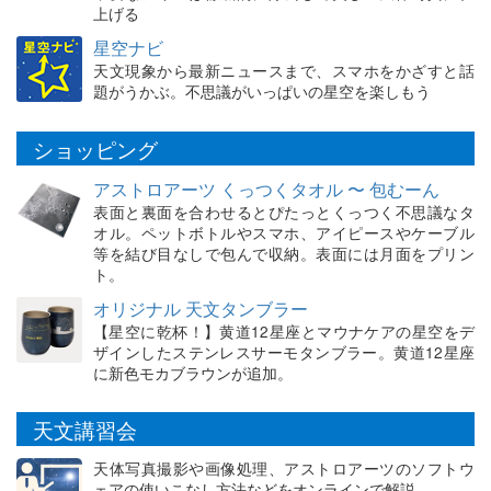
上げる
星空ナビ
天文現象から最新ニュースまで、スマホをかざすと話
題がうかぶ。不思議がいっぱいの星空を楽しもう
ショッピング
アストロアーツ くっつくタオル 〜 包むーん
表面と裏面を合わせるとぴたっとくっつく不思議なタ
オル。ペットボトルやスマホ、アイピースやケーブル
等を結び目なしで包んで収納。表面には月面をプリン
ト。
オリジナル 天文タンブラー
【星空に乾杯！】黄道12星座とマウナケアの星空をデ
ザインしたステンレスサーモタンブラー。黄道12星座
に新色モカブラウンが追加。
天文講習会
天体写真撮影や画像処理、アストロアーツのソフトウ
ェアの使いこなし方法などをオンラインで解説