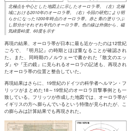
北極点を中心とした地図上に示したオーロラ帯。（左）北極
域における2010年のオーロラ帯。（右）今回の研究により明
らかになった1200年時点のオーロラ帯。赤と青の塗りつぶ
し部分がそれぞれ年代のオーロラ帯。色の線は外側から、磁
気緯度40度、60度を示す
再現の結果、オーロラ帯が日本に最も近かったのは12世紀
ごろで、『明月記』の時期とほぼ重なることが確認され
た。また、同時期のノルウェーで書かれた『散文のエッ
ダ』や『王の鏡』に見られるオーロラの記述も、再現され
たオーロラ帯の位置と整合していた。
再現結果はさらに、19世紀のドイツの科学者ヘルマン・フ
リッツがまとめた18～19世紀のオーロラ目撃事例とも一
致している。フリッツが作成した地図では、オーロラ帯が
イギリスの方へ膨らんでいるという特徴が見られたが、こ
の膨らみは計算結果でも再現された。