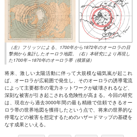
（左）フリッツによる、1700年から1872年のオーロラの目
撃例から集計したオーロラ地図。（右）本研究により再現し
た1700年～1870年のオーロラ帯（積算値）
将来、激しい太陽活動に伴って大規模な磁気嵐が起これ
ば、オーロラが広範囲で発生し、そのオーロラの誘導電流
によって主要都市の電力ネットワークが破壊されるなど、
深刻な被害が引き起こされる危険性が高まる。今回の研究
は、現在から過去3000年間の最も精緻で信頼できるオー
ロラ帯の世界地図を獲得したという点で、将来の世界的な
停電などの被害を想定するためのハザードマップの基礎を
なす成果といえる。