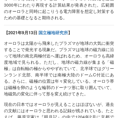
3000年にわたり再現する計算結果が発表された。広範囲
のオーロラと同時に起こりうる電力障害を想定し対策する
ための基礎となると期待される。
【2021年9月13日
国立極地研究所
】
オーロラは太陽から飛来したプラズマが地球の大気に衝突
することで発光する現象だ。プラズマは地球の磁力線に沿
って地球の南北両極付近へ運ばれるため、オーロラも高緯
度地域で見られる。ただし、地球の磁力線が集まる「磁
極」は自転軸の極からややずれていて、北半球ではグリー
ンランド北部、南半球では南極大陸のドームC付近にあ
る。さらに、磁極の位置は年々変化している。オーロラ帯
は磁極を卵のような輪郭のドーナツ形に取り囲んでいて、
地磁気の変化に伴って形を変え続けてきた。
現在の日本ではオーロラが見えることはほぼないが、過去
の文献にはオーロラと思われる記録が残されている。たと
えば、藤原定家は『明月記』の中で1204年2月に京都で