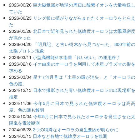
2026/06/26
巨大磁気嵐が地球の周辺に酸素イオンを大量輸送し
ていた
2026/06/23
リング状に拡がりながらまたたくオーロラをとらえ
た
2026/05/28
北日本で近年見られた低緯度オーロラは太陽風密度
が高かった
2026/04/20
「明月記」と古い樹木から見つかった、800年前の
太陽プロトン現象
2026/03/11
小型高機能科学衛星「れいめい」の運用終了
2026/02/18
イオ由来のオーロラを利用して木星プラズマの形を
求める
2025/03/04
星ナビ4月号は「土星の環が消失」と「オーロラの
色の謎」
2024/12/13
日本で撮影された青い低緯度オーロラの出現場所を
推定
2024/11/06
今年5月に日本で見られた低緯度オーロラは高高
度、色の謎も解明
2024/10/04
今年5月に日本で見られたオーロラを発生させた太
陽嵐を電波観測
2024/06/28
2つの特殊なオーロラの発生要因が明らかに
2024/05/13
日本など各地で低緯度オーロラを観測