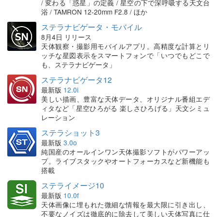
/ 変わる「惑星」の定義 / 星空の下で深呼吸する天文台
浴 / TAMRON 12-20mm F2.8 / ほか
ステラナビゲータ・モバイル
8月4日 リリース
天体観察・撮影用モバイルアプリ。高精度な計算とリ
ッチな星図表示をスマートフォンで「いつでもどこで
も、ステラナビゲータ」
ステラナビゲータ12
最新版
12.0i
美しい描画、豊富な天体データ、オリジナル番組エデ
ィタなど「星空ひろがる 楽しさひろげる」天文シミュ
レーション
ステラショット3
最新版
3.0o
純国産のオールインワン天体撮影ソフトがパワーアッ
プ。ライブスタックやオートフォーカスなど新機能も
搭載
ステライメージ10
最新版
10.0f
天体画像に埋もれた微細な情報を最大限に引き出し、
不要なノイズは徹底的に除去して美しい天体写真に仕