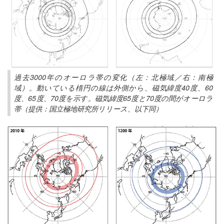
過去3000年のオーロラ帯の変化（左：北極域／右：南極
域）。動いている楕円の線は外側から、磁気緯度40度、60
度、65度、70度を示す。磁気緯度65度と70度の間がオーロラ
帯（提供：国立極地研究所リリース、以下同）