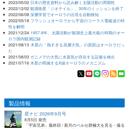
2023/05/02
日本の歴史資料から読み解く太陽活動の周期性
2022/12/02
観測衛星「ジオテイル」、30年のミッションを終了
2022/06/08
深層学習でオーロラの出現を自動検知
2022/05/18
フラッシュオーロラから宇宙のコーラス電磁波の特
性を解明
2021/12/24
1957-8年、太陽活動が観測史上最大級の時期のオー
ロラ国内観測記録
2021/08/13
木星の「熱すぎる高層大気」の原因はオーロラだっ
た
2021/08/03
ガニメデの大気に水蒸気が存在する証拠を検出
2021/07/16
木星の明滅するX線オーロラのメカニズム
製品情報
星ナビ 2026年9月号
8月5日 発売
「宇宙兄弟」最終回 / 新月のペルセ群極大を見る・撮る