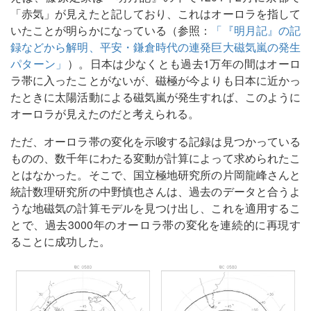
「赤気」が見えたと記しており、これはオーロラを指して
いたことが明らかになっている（参照：
「『明月記』の記
録などから解明、平安・鎌倉時代の連発巨大磁気嵐の発生
パターン」
）。日本は少なくとも過去1万年の間はオーロ
ラ帯に入ったことがないが、磁極が今よりも日本に近かっ
たときに太陽活動による磁気嵐が発生すれば、このように
オーロラが見えたのだと考えられる。
ただ、オーロラ帯の変化を示唆する記録は見つかっている
ものの、数千年にわたる変動が計算によって求められたこ
とはなかった。そこで、国立極地研究所の片岡龍峰さんと
統計数理研究所の中野慎也さんは、過去のデータと合うよ
うな地磁気の計算モデルを見つけ出し、これを適用するこ
とで、過去3000年のオーロラ帯の変化を連続的に再現す
ることに成功した。