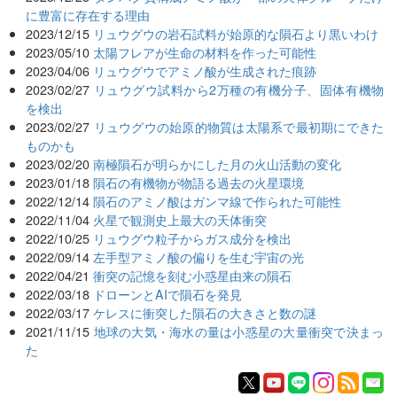
に豊富に存在する理由
2023/12/15
リュウグウの岩石試料が始原的な隕石より黒いわけ
2023/05/10
太陽フレアが生命の材料を作った可能性
2023/04/06
リュウグウでアミノ酸が生成された痕跡
2023/02/27
リュウグウ試料から2万種の有機分子、固体有機物
を検出
2023/02/27
リュウグウの始原的物質は太陽系で最初期にできた
ものかも
2023/02/20
南極隕石が明らかにした月の火山活動の変化
2023/01/18
隕石の有機物が物語る過去の火星環境
2022/12/14
隕石のアミノ酸はガンマ線で作られた可能性
2022/11/04
火星で観測史上最大の天体衝突
2022/10/25
リュウグウ粒子からガス成分を検出
2022/09/14
左手型アミノ酸の偏りを生む宇宙の光
2022/04/21
衝突の記憶を刻む小惑星由来の隕石
2022/03/18
ドローンとAIで隕石を発見
2022/03/17
ケレスに衝突した隕石の大きさと数の謎
2021/11/15
地球の大気・海水の量は小惑星の大量衝突で決まっ
た