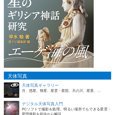
天体写真
天体写真ギャラリー
月、惑星、彗星、星雲・星団、天の川、星景、…
デジタル天体写真入門
PCソフトで撮影＆処理。明るい場所でもできる星雲・
星団撮影を初歩から解説