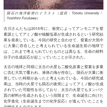
隕石の海洋衝突のイラスト（提供：Tohoku University /
Yoshihiro Furukawa）
古川さんたちは2015年に、衝突によってアンモニアを窒
素源としてアミノ酸や核酸塩基が生成されるという研究結
果を発表している。今回の研究と合わせて、窒素が大気中
に大量に存在したと考えられている生命誕生前の地球で
は、これまで考えられていたものとは異なる、生命の材料
分子の生成反応が起こっていたことが示された。
太古の地球と同様に太古の火星も二酸化炭素と窒素を多量
に含む大気で覆われ、液体の海が存在し、隕石が大量に衝
突していた時期があったと考えられている。今回の研究成
果は、当時の火星でも隕石の衝突によってアミノ酸が生成
されていた可能性を示しており、太古の火星でもタンパク
質の材料が生成されるという段階まで、生命誕生に向けた
化学進化（生命誕生までの化学反応）が進んでいたことを
示唆するものでもある。