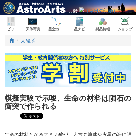
月齢
トピックス
天体写真
星空ガイド
星ナビ
製品情報
ショップ
ト
太陽系
ッ
プ
模擬実験で示唆、生命の材料は隕石の
衝突で作られる
生命の材料となるアミノ酸が、太古の地球や火星の海に隕