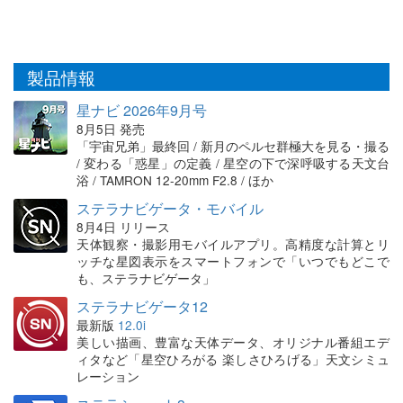
製品情報
星ナビ 2026年9月号
8月5日 発売
「宇宙兄弟」最終回 / 新月のペルセ群極大を見る・撮る
/ 変わる「惑星」の定義 / 星空の下で深呼吸する天文台
浴 / TAMRON 12-20mm F2.8 / ほか
ステラナビゲータ・モバイル
8月4日 リリース
天体観察・撮影用モバイルアプリ。高精度な計算とリ
ッチな星図表示をスマートフォンで「いつでもどこで
も、ステラナビゲータ」
ステラナビゲータ12
最新版
12.0i
美しい描画、豊富な天体データ、オリジナル番組エデ
ィタなど「星空ひろがる 楽しさひろげる」天文シミュ
レーション