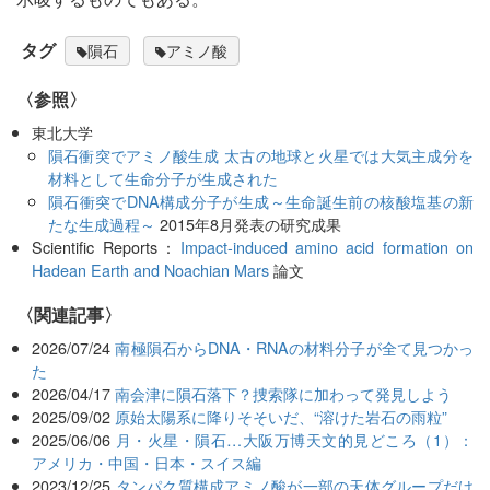
タグ
隕石
アミノ酸
〈参照〉
東北大学
隕石衝突でアミノ酸生成 太古の地球と火星では大気主成分を
材料として生命分子が生成された
隕石衝突でDNA構成分子が生成～生命誕生前の核酸塩基の新
たな生成過程～
2015年8月発表の研究成果
Scientific Reports：
Impact-induced amino acid formation on
Hadean Earth and Noachian Mars
論文
関連記事
2026/07/24
南極隕石からDNA・RNAの材料分子が全て見つかっ
た
2026/04/17
南会津に隕石落下？捜索隊に加わって発見しよう
2025/09/02
原始太陽系に降りそそいだ、“溶けた岩石の雨粒”
2025/06/06
月・火星・隕石…大阪万博天文的見どころ（1）：
アメリカ・中国・日本・スイス編
2023/12/25
タンパク質構成アミノ酸が一部の天体グループだけ