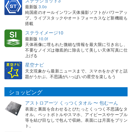
ステラショット3
最新版
3.0o
純国産のオールインワン天体撮影ソフトがパワーアッ
プ。ライブスタックやオートフォーカスなど新機能も
搭載
ステライメージ10
最新版
10.0f
天体画像に埋もれた微細な情報を最大限に引き出し、
不要なノイズは徹底的に除去して美しい天体写真に仕
上げる
星空ナビ
天文現象から最新ニュースまで、スマホをかざすと話
題がうかぶ。不思議がいっぱいの星空を楽しもう
ショッピング
アストロアーツ くっつくタオル 〜 包むーん
表面と裏面を合わせるとぴたっとくっつく不思議なタ
オル。ペットボトルやスマホ、アイピースやケーブル
等を結び目なしで包んで収納。表面には月面をプリン
ト。