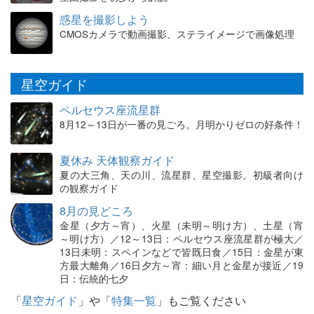
惑星を撮影しよう
CMOSカメラで動画撮影、ステライメージで画像処理
星空ガイド
ペルセウス座流星群
8月12～13日が一番の見ごろ。月明かりゼロの好条件！
夏休み 天体観察ガイド
夏の大三角、天の川、流星群、星空撮影。初級者向け
の観察ガイド
8月の見どころ
金星（夕方～宵）、火星（未明～明け方）、土星（宵
～明け方）／12～13日：ペルセウス座流星群が極大／
13日未明：スペインなどで皆既日食／15日：金星が東
方最大離角／16日夕方～宵：細い月と金星が接近／19
日：伝統的七夕
「
星空ガイド
」や「
特集一覧
」もご覧ください