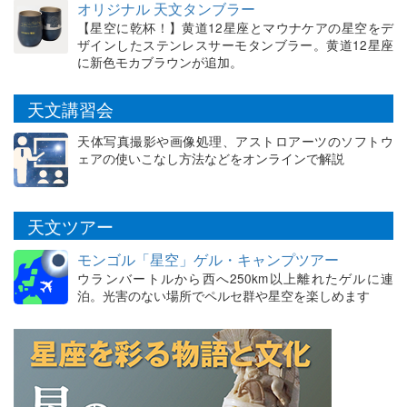
オリジナル 天文タンブラー
【星空に乾杯！】黄道12星座とマウナケアの星空をデ
ザインしたステンレスサーモタンブラー。黄道12星座
に新色モカブラウンが追加。
天文講習会
天体写真撮影や画像処理、アストロアーツのソフトウ
ェアの使いこなし方法などをオンラインで解説
天文ツアー
モンゴル「星空」ゲル・キャンプツアー
ウランバートルから西へ250km以上離れたゲルに連
泊。光害のない場所でペルセ群や星空を楽しめます