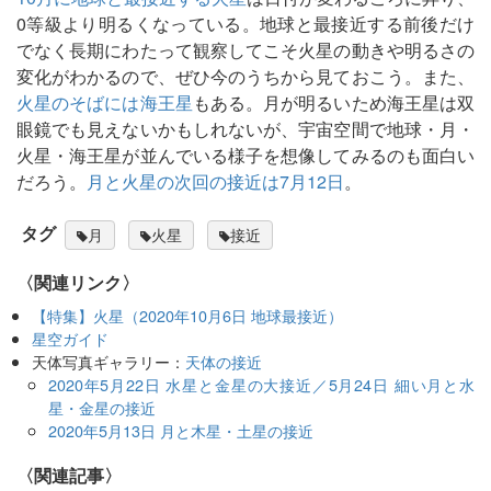
0等級より明るくなっている。地球と最接近する前後だけ
でなく長期にわたって観察してこそ火星の動きや明るさの
変化がわかるので、ぜひ今のうちから見ておこう。また、
火星のそばには海王星
もある。月が明るいため海王星は双
眼鏡でも見えないかもしれないが、宇宙空間で地球・月・
火星・海王星が並んでいる様子を想像してみるのも面白い
だろう。
月と火星の次回の接近は7月12日
。
タグ
月
火星
接近
〈関連リンク〉
【特集】火星（2020年10月6日 地球最接近）
星空ガイド
天体写真ギャラリー：
天体の接近
2020年5月22日 水星と金星の大接近／5月24日 細い月と水
星・金星の接近
2020年5月13日 月と木星・土星の接近
関連記事