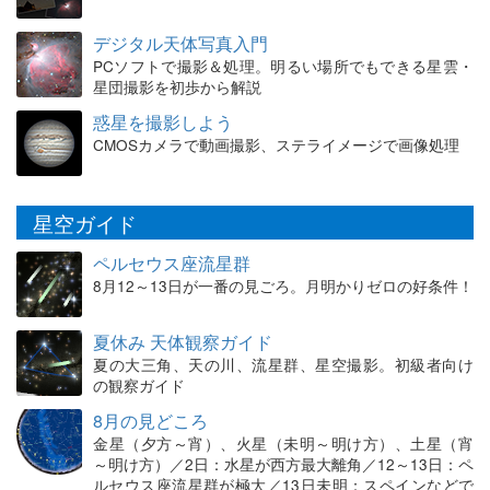
デジタル天体写真入門
PCソフトで撮影＆処理。明るい場所でもできる星雲・
星団撮影を初歩から解説
惑星を撮影しよう
CMOSカメラで動画撮影、ステライメージで画像処理
星空ガイド
ペルセウス座流星群
8月12～13日が一番の見ごろ。月明かりゼロの好条件！
夏休み 天体観察ガイド
夏の大三角、天の川、流星群、星空撮影。初級者向け
の観察ガイド
8月の見どころ
金星（夕方～宵）、火星（未明～明け方）、土星（宵
～明け方）／2日：水星が西方最大離角／12～13日：ペ
ルセウス座流星群が極大／13日未明：スペインなどで