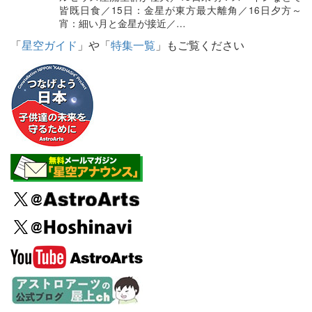
皆既日食／15日：金星が東方最大離角／16日夕方～
宵：細い月と金星が接近／…
「
星空ガイド
」や「
特集一覧
」もご覧ください