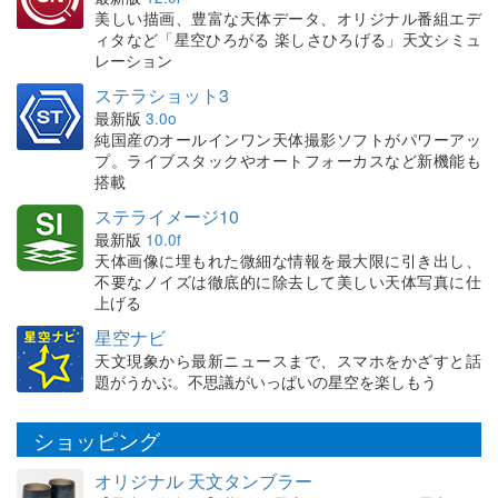
美しい描画、豊富な天体データ、オリジナル番組エデ
ィタなど「星空ひろがる 楽しさひろげる」天文シミュ
レーション
ステラショット3
最新版
3.0o
純国産のオールインワン天体撮影ソフトがパワーアッ
プ。ライブスタックやオートフォーカスなど新機能も
搭載
ステライメージ10
最新版
10.0f
天体画像に埋もれた微細な情報を最大限に引き出し、
不要なノイズは徹底的に除去して美しい天体写真に仕
上げる
星空ナビ
天文現象から最新ニュースまで、スマホをかざすと話
題がうかぶ。不思議がいっぱいの星空を楽しもう
ショッピング
オリジナル 天文タンブラー