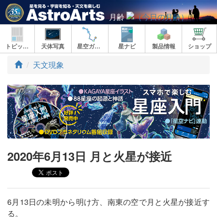
月齢
トピックス
天体写真
星空ガイド
星ナビ
製品情報
ショップ
ト
天文現象
ッ
プ
2020年6月13日 月と火星が接近
6月13日の未明から明け方、南東の空で月と火星が接近す
る。