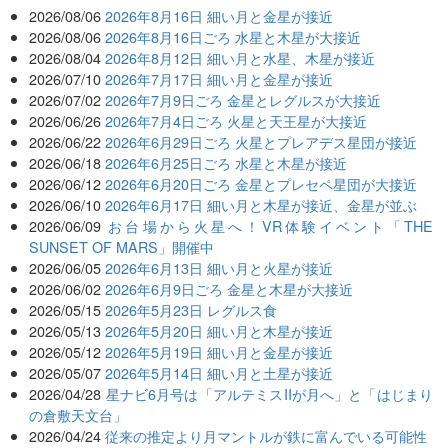
2026/08/06
2026年8月16日 細い月と金星が接近
2026/08/06
2026年8月16日ごろ 水星と木星が大接近
2026/08/04
2026年8月12日 細い月と水星、木星が接近
2026/07/10
2026年7月17日 細い月と金星が接近
2026/07/02
2026年7月9日ごろ 金星とレグルスが大接近
2026/06/26
2026年7月4日ごろ 火星と天王星が大接近
2026/06/22
2026年6月29日ごろ 火星とプレアデス星団が接近
2026/06/18
2026年6月25日ごろ 水星と木星が接近
2026/06/12
2026年6月20日ごろ 金星とプレセペ星団が大接近
2026/06/10
2026年6月17日 細い月と木星が接近、金星が並ぶ
2026/06/09
お台場から火星へ！VR体験イベント「THE
SUNSET OF MARS」開催中
2026/06/05
2026年6月13日 細い月と火星が接近
2026/06/02
2026年6月9日ごろ 金星と木星が大接近
2026/05/15
2026年5月23日 レグルス食
2026/05/13
2026年5月20日 細い月と木星が接近
2026/05/12
2026年5月19日 細い月と金星が接近
2026/05/07
2026年5月14日 細い月と土星が接近
2026/04/28
星ナビ6月号は「アルテミスIIが月へ」と「はじまり
の倉敷天文台」
2026/04/24
従来の推定より月マントルが鉄に富んでいる可能性