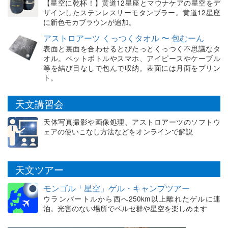
【星空に乾杯！】黄道12星座とマウナケアの星空をデ
ザインしたステンレスサーモタンブラー。黄道12星座
に新色モカブラウンが追加。
アストロアーツ くっつくタオル 〜 包むーん
表面と裏面を合わせるとぴたっとくっつく不思議なタ
オル。ペットボトルやスマホ、アイピースやケーブル
等を結び目なしで包んで収納。表面には月面をプリン
ト。
天文講習会
天体写真撮影や画像処理、アストロアーツのソフトウ
ェアの使いこなし方法などをオンラインで解説
天文ツアー
モンゴル「星空」ゲル・キャンプツアー
ウランバートルから西へ250km以上離れたゲルに連
泊。光害のない場所でペルセ群や星空を楽しめます