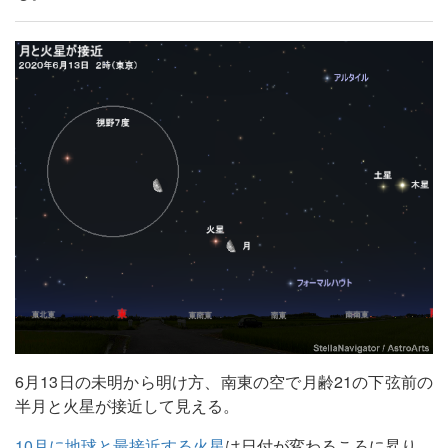
6月13日の未明から明け方、南東の空で月齢21の下弦前の
半月と火星が接近して見える。
10月に地球と最接近する火星
は日付が変わるころに昇り、