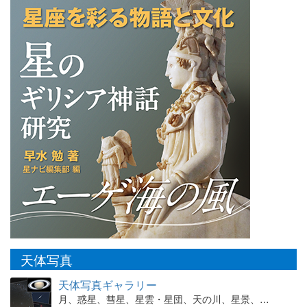
天体写真
天体写真ギャラリー
月、惑星、彗星、星雲・星団、天の川、星景、…