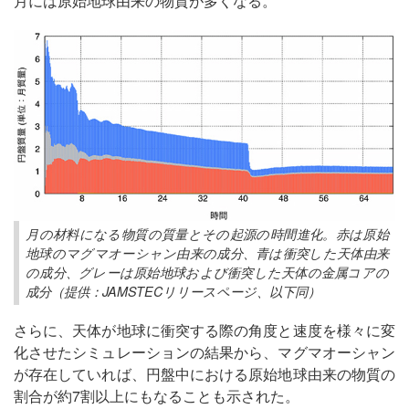
月には原始地球由来の物質が多くなる。
月の材料になる物質の質量とその起源の時間進化。赤は原始
地球のマグマオーシャン由来の成分、青は衝突した天体由来
の成分、グレーは原始地球および衝突した天体の金属コアの
成分（提供：JAMSTECリリースページ、以下同）
さらに、天体が地球に衝突する際の角度と速度を様々に変
化させたシミュレーションの結果から、マグマオーシャン
が存在していれば、円盤中における原始地球由来の物質の
割合が約7割以上にもなることも示された。