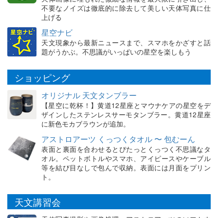
不要なノイズは徹底的に除去して美しい天体写真に仕
上げる
星空ナビ
天文現象から最新ニュースまで、スマホをかざすと話
題がうかぶ。不思議がいっぱいの星空を楽しもう
ショッピング
オリジナル 天文タンブラー
【星空に乾杯！】黄道12星座とマウナケアの星空をデ
ザインしたステンレスサーモタンブラー。黄道12星座
に新色モカブラウンが追加。
アストロアーツ くっつくタオル 〜 包むーん
表面と裏面を合わせるとぴたっとくっつく不思議なタ
オル。ペットボトルやスマホ、アイピースやケーブル
等を結び目なしで包んで収納。表面には月面をプリン
ト。
天文講習会