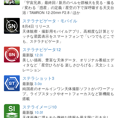
「宇宙兄弟」最終回 / 新月のペルセ群極大を見る・撮る
/ 変わる「惑星」の定義 / 星空の下で深呼吸する天文台
浴 / TAMRON 12-20mm F2.8 / ほか
ステラナビゲータ・モバイル
8月4日 リリース
天体観察・撮影用モバイルアプリ。高精度な計算とリ
ッチな星図表示をスマートフォンで「いつでもどこで
も、ステラナビゲータ」
ステラナビゲータ12
最新版
12.0i
美しい描画、豊富な天体データ、オリジナル番組エデ
ィタなど「星空ひろがる 楽しさひろげる」天文シミュ
レーション
ステラショット3
最新版
3.0o
純国産のオールインワン天体撮影ソフトがパワーアッ
プ。ライブスタックやオートフォーカスなど新機能も
搭載
ステライメージ10
最新版
10.0f
天体画像に埋もれた微細な情報を最大限に引き出し、