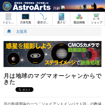
月齢
トピックス
天体写真
星空ガイド
星ナビ
製品情報
ショップ
ト
太陽系
ッ
プ
月は地球のマグマオーシャンからで
きた
月の形成理論の一つ「ジャイアントインパクト説」の数値