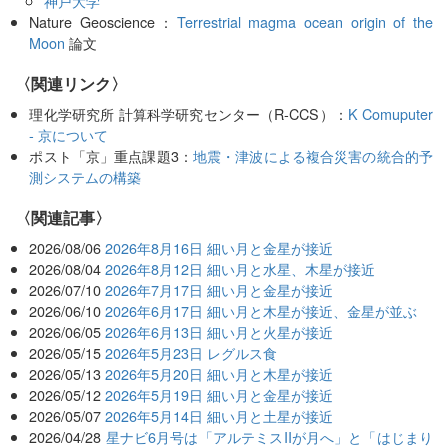
神戸大学
Nature Geoscience：
Terrestrial magma ocean origin of the
Moon
論文
〈関連リンク〉
理化学研究所 計算科学研究センター（R-CCS）：
K Comuputer
- 京について
ポスト「京」重点課題3：
地震・津波による複合災害の統合的予
測システムの構築
関連記事
2026/08/06
2026年8月16日 細い月と金星が接近
2026/08/04
2026年8月12日 細い月と水星、木星が接近
2026/07/10
2026年7月17日 細い月と金星が接近
2026/06/10
2026年6月17日 細い月と木星が接近、金星が並ぶ
2026/06/05
2026年6月13日 細い月と火星が接近
2026/05/15
2026年5月23日 レグルス食
2026/05/13
2026年5月20日 細い月と木星が接近
2026/05/12
2026年5月19日 細い月と金星が接近
2026/05/07
2026年5月14日 細い月と土星が接近
2026/04/28
星ナビ6月号は「アルテミスIIが月へ」と「はじまり