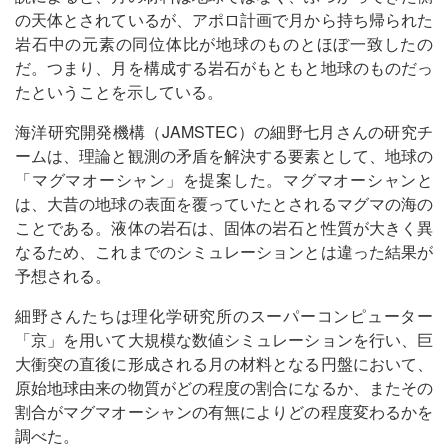
の天体とされているが、アポロ計画で月から持ち帰られた
岩石中の元素の同位体比が地球のものとほぼ一致したの
だ。つまり、月を構成する岩石がもともと地球のものだっ
たということを示している。
海洋研究開発機構（JAMSTEC）の細野七月さんの研究チ
ームは、理論と観測の矛盾を解決する要素として、地球の
「マグマオーシャン」を提案した。マグマオーシャンと
は、大昔の地球の表面を覆っていたとされるマグマの海の
ことである。液体の岩石は、固体の岩石と性質が大きく異
なるため、これまでのシミュレーションとは違った結果が
予想される。
細野さんたちは理化学研究所のスーパーコンピューター
「京」を用いて大規模な数値シミュレーションを行い、巨
大衝突の直後に形成される月の材料となる円盤において、
原始地球由来の物質がどの程度の割合になるか、またその
割合がマグマオーシャンの有無によりどの程度変わるかを
調べた。