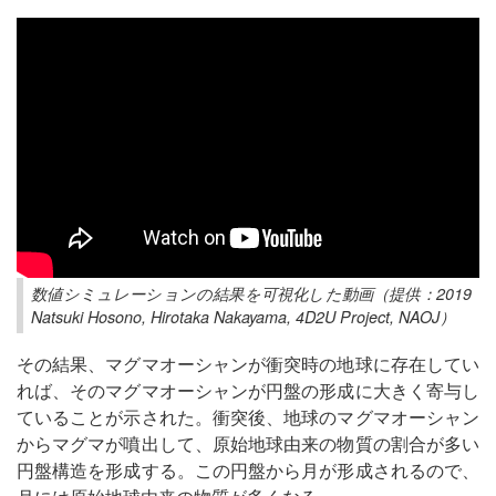
数値シミュレーションの結果を可視化した動画（提供：2019
Natsuki Hosono, Hirotaka Nakayama, 4D2U Project, NAOJ）
その結果、マグマオーシャンが衝突時の地球に存在してい
れば、そのマグマオーシャンが円盤の形成に大きく寄与し
ていることが示された。衝突後、地球のマグマオーシャン
からマグマが噴出して、原始地球由来の物質の割合が多い
円盤構造を形成する。この円盤から月が形成されるので、