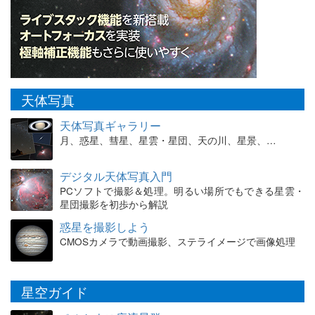
天体写真
天体写真ギャラリー
月、惑星、彗星、星雲・星団、天の川、星景、…
デジタル天体写真入門
PCソフトで撮影＆処理。明るい場所でもできる星雲・
星団撮影を初歩から解説
惑星を撮影しよう
CMOSカメラで動画撮影、ステライメージで画像処理
星空ガイド