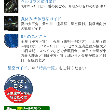
ペルセウス座流星群
8月12～13日が一番の見ごろ。月明かりゼロの好条件！
夏休み 天体観察ガイド
夏の大三角、天の川、流星群、星空撮影。初級者向け
の観察ガイド
8月の見どころ
金星（夕方～宵）、火星（未明～明け方）、土星（宵
～明け方）／12～13日：ペルセウス座流星群が極大／
13日未明：スペインなどで皆既日食／15日：金星が東
方最大離角／16日夕方～宵：細い月と金星が接近／19
日：伝統的七夕
「
星空ガイド
」や「
特集一覧
」もご覧ください