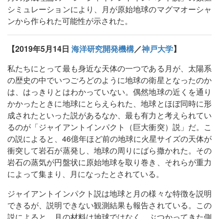
シミュレーションにより、月が原始地球のマグマオーシャ
ンから作られた可能性が示された。
【2019年5月14日
海洋研究開発機構
／
神戸大学
】
私たちにとって最も身近な天体の一つである月が、太陽系
の歴史の中でいつごろどのように地球の衛星となったのか
は、はっきりとはわかっていない。偶然地球の近くを通り
かかったときに地球にとらえられた、地球とほぼ同時に形
成されたといった説があるなか、最も有力と考えられてい
るのが「ジャイアントインパクト（巨大衝突）説」だ。こ
の説によると、46億年ほど前の地球に火星サイズの天体が
衝突して岩石が蒸発し、地球の周りにばら撒かれた。その
岩石の蒸気が円盤状に原始地球を取り巻き、それらが重力
によって集まり、月になったとされている。
ジャイアントインパクト説は地球と月の様々な特徴を説明
できるが、説明できない観測結果も報告されている。この
説によると、月の材料は地球ではなく、ぶつかってきた側