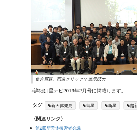
集合写真。画像クリックで表示拡大
※詳細は星ナビ2019年2月号に掲載します。
タグ
新天体発見
彗星
新星
超
〈関連リンク〉
第2回新天体捜索者会議