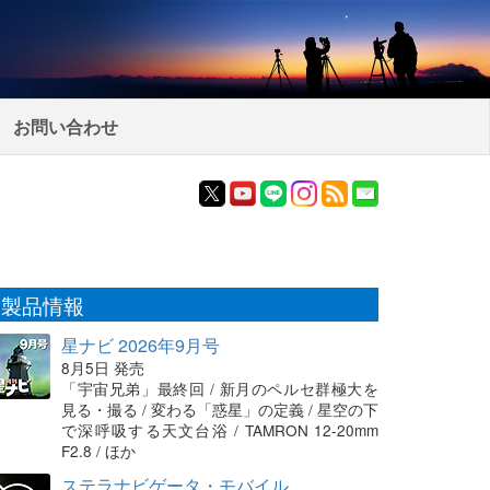
お問い合わせ
製品情報
星ナビ 2026年9月号
8月5日 発売
「宇宙兄弟」最終回 / 新月のペルセ群極大を
見る・撮る / 変わる「惑星」の定義 / 星空の下
で深呼吸する天文台浴 / TAMRON 12-20mm
F2.8 / ほか
ステラナビゲータ・モバイル