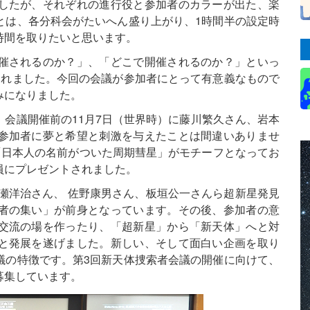
したが、それぞれの進行役と参加者のカラーが出た、楽
とは、各分科会がたいへん盛り上がり、1時間半の設定時
時間を取りたいと思います。
催されるのか？」、「どこで開催されるのか？」といっ
られました。今回の会議が参加者にとって有意義なもので
みになりました。
会議開催前の11月7日（世界時）に藤川繁久さん、岩本
参加者に夢と希望と刺激を与えたことは間違いありませ
「日本人の名前がついた周期彗星」がモチーフとなってお
員にプレゼントされました。
広瀬洋治さん、 佐野康男さん、板垣公一さんら超新星発見
者の集い」が前身となっています。その後、参加者の意
交流の場を作ったり、「超新星」から「新天体」へと対
と発展を遂げました。新しい、そして面白い企画を取り
議の特徴です。第3回新天体捜索者会議の開催に向けて、
募集しています。