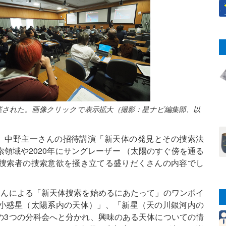
り開催された。画像クリックで表示拡大（撮影：星ナビ編集部、以
、中野主一さんの招待講演「新天体の発見とその捜索法
領域や2020年にサングレーザー （太陽のすぐ傍を通る
捜索者の捜索意欲を掻き立てる盛りだくさんの内容でし
さんによる「新天体捜索を始めるにあたって」のワンポイ
小惑星（太陽系内の天体）」、「新星（天の川銀河内の
の3つの分科会へと分かれ、興味のある天体についての情