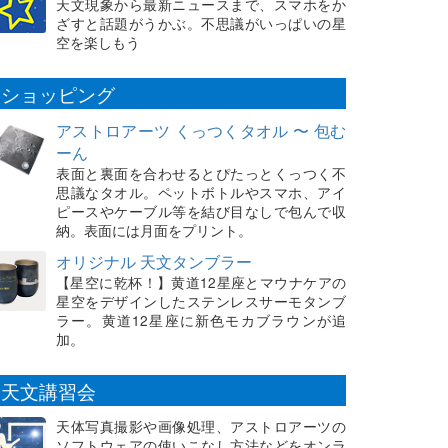
天文現象から最新ニュースまで、スマホをか
ざすと話題がうかぶ。不思議がいっぱいの星
空を楽しもう
ショッピング
アストロアーツ くっつくタオル 〜 包む
ーん
表面と裏面を合わせるとぴたっとくっつく不
思議なタオル。ペットボトルやスマホ、アイ
ピースやケーブル等を結び目なしで包んで収
納。表面には月面をプリント。
オリジナル 天文タンブラー
【星空に乾杯！】黄道12星座とマウナケアの
星空をデザインしたステンレスサーモタンブ
ラー。黄道12星座に新色モカブラウンが追
加。
天文講習会
天体写真撮影や画像処理、アストロアーツの
ソフトウェアの使いこなし方法などをオンラ