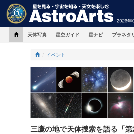
2026年
Home
天体写真
星空ガイド
星ナビ
プラネタ
ト
イベント
ッ
プ
三鷹の地で天体捜索を語る「第