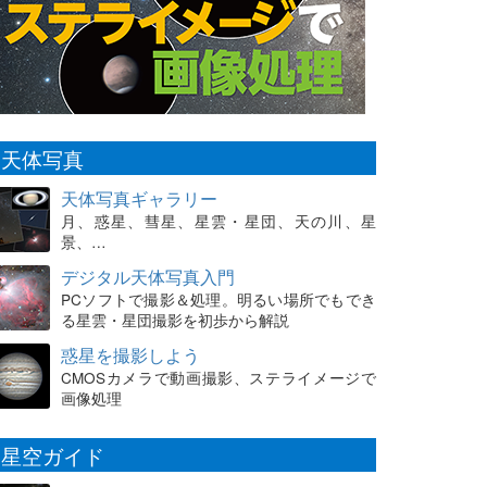
天体写真
天体写真ギャラリー
月、惑星、彗星、星雲・星団、天の川、星
景、…
デジタル天体写真入門
PCソフトで撮影＆処理。明るい場所でもでき
る星雲・星団撮影を初歩から解説
惑星を撮影しよう
CMOSカメラで動画撮影、ステライメージで
画像処理
星空ガイド