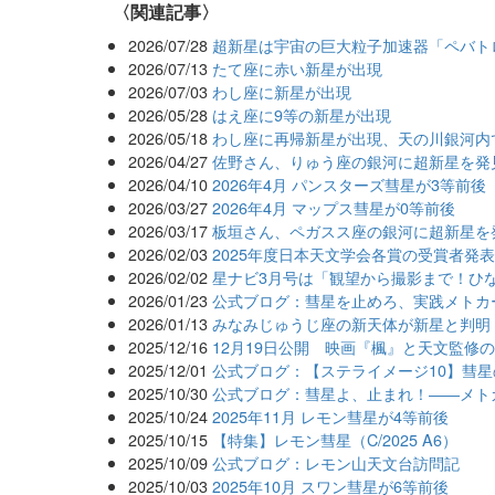
関連記事
2026/07/28
超新星は宇宙の巨大粒子加速器「ペバト
2026/07/13
たて座に赤い新星が出現
2026/07/03
わし座に新星が出現
2026/05/28
はえ座に9等の新星が出現
2026/05/18
わし座に再帰新星が出現、天の川銀河内
2026/04/27
佐野さん、りゅう座の銀河に超新星を発見
2026/04/10
2026年4月 パンスターズ彗星が3等前後
2026/03/27
2026年4月 マップス彗星が0等前後
2026/03/17
板垣さん、ペガスス座の銀河に超新星を
2026/02/03
2025年度日本天文学会各賞の受賞者発
2026/02/02
星ナビ3月号は「観望から撮影まで！ひ
2026/01/23
公式ブログ：彗星を止めろ、実践メトカ
2026/01/13
みなみじゅうじ座の新天体が新星と判明
2025/12/16
12月19日公開 映画『楓』と天文監修
2025/12/01
公式ブログ：【ステライメージ10】彗星
2025/10/30
公式ブログ：彗星よ、止まれ！――メト
2025/10/24
2025年11月 レモン彗星が4等前後
2025/10/15
【特集】レモン彗星（C/2025 A6）
2025/10/09
公式ブログ：レモン山天文台訪問記
2025/10/03
2025年10月 スワン彗星が6等前後