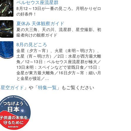
ペルセウス座流星群
8月12～13日が一番の見ごろ。月明かりゼロ
の好条件！
夏休み 天体観察ガイド
夏の大三角、天の川、流星群、星空撮影。初
級者向けの観察ガイド
8月の見どころ
金星（夕方～宵）、火星（未明～明け方）、
土星（宵～明け方）／2日：水星が西方最大離
角／12～13日：ペルセウス座流星群が極大／
13日未明：スペインなどで皆既日食／15日：
金星が東方最大離角／16日夕方～宵：細い月
と金星が接近／…
「
星空ガイド
」や「
特集一覧
」もご覧ください