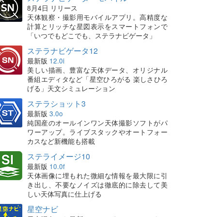
8月4日 リリース
天体観察・撮影用モバイルアプリ。高精度な
計算とリッチな星図表示をスマートフォンで
「いつでもどこでも、ステラナビゲータ」
ステラナビゲータ12
最新版
12.0i
美しい描画、豊富な天体データ、オリジナル
番組エディタなど「星空ひろがる 楽しさひろ
げる」天文シミュレーション
ステラショット3
最新版
3.0o
純国産のオールインワン天体撮影ソフトがパ
ワーアップ。ライブスタックやオートフォー
カスなど新機能も搭載
ステライメージ10
最新版
10.0f
天体画像に埋もれた微細な情報を最大限に引
き出し、不要なノイズは徹底的に除去して美
しい天体写真に仕上げる
星空ナビ