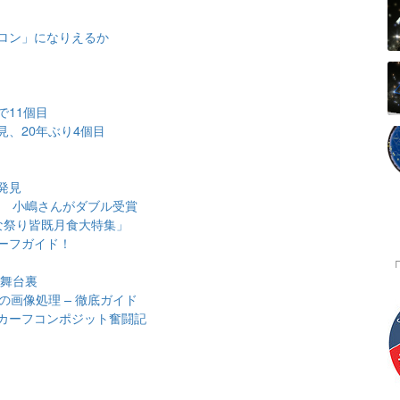
ロン」になりえるか
で11個目
、20年ぶり4個目
発見
表 小嶋さんがダブル受賞
な祭り皆既月食大特集」
ーフガイド！
の舞台裏
の画像処理 – 徹底ガイド
カーフコンポジット奮闘記