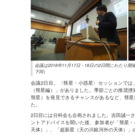
会議は2018年11月17日・18日の2日間にわた
下同）
会議2日目。〈彗星・小惑星〉セッションでは
（彗星編）」がありました。季節ごとの推奨捜索
彗星）を発見できるチャンスがあるなど、彗星
た。
2日目には分科会も企画されました。吉田誠一
ントアドバイスを聞いた後、参加者が「彗星・
天体）」、「超新星（天の川銀河外の天体）」