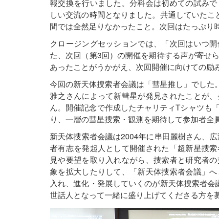
報交換を行いました。分科会は初めての試みで
しい交流の時間となりました。共通していたこ
間では全然足りなかったこと。次回はたっぷり
クロージングセッションでは、「次回はいつ開
た、次回（第3回）の開催を期待する声が寄せ
あったことがうかがえ、次回開催に向けての励
今回の新天体捜索者会議は「彗星推し」でした。
雅之さんによって新彗星が発見されたことが、
ん。開催記念で作成したチャリティTシャツも
り、一層の彗星捜索・観測を期待して参加者全
新天体捜索者会議は2004年に串田麗樹さん、
者有志を発起人として開催された「超新星捜索
見や要望を取り入れながら、捜索者と研究者の
象を拡大したりして、「新天体捜索者会議」へ
入れ、進化・発展していくのが新天体捜索者会
世話人となって一緒に盛り上げてくださる方を