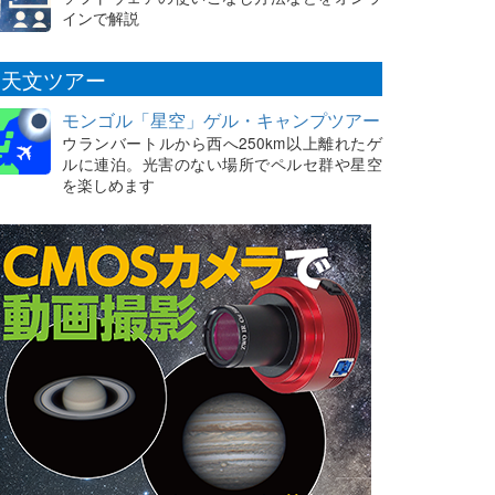
インで解説
天文ツアー
モンゴル「星空」ゲル・キャンプツアー
ウランバートルから西へ250km以上離れたゲ
ルに連泊。光害のない場所でペルセ群や星空
を楽しめます