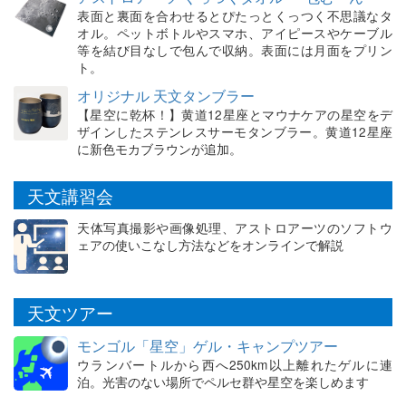
表面と裏面を合わせるとぴたっとくっつく不思議なタ
オル。ペットボトルやスマホ、アイピースやケーブル
等を結び目なしで包んで収納。表面には月面をプリン
ト。
オリジナル 天文タンブラー
【星空に乾杯！】黄道12星座とマウナケアの星空をデ
ザインしたステンレスサーモタンブラー。黄道12星座
に新色モカブラウンが追加。
天文講習会
天体写真撮影や画像処理、アストロアーツのソフトウ
ェアの使いこなし方法などをオンラインで解説
天文ツアー
モンゴル「星空」ゲル・キャンプツアー
ウランバートルから西へ250km以上離れたゲルに連
泊。光害のない場所でペルセ群や星空を楽しめます