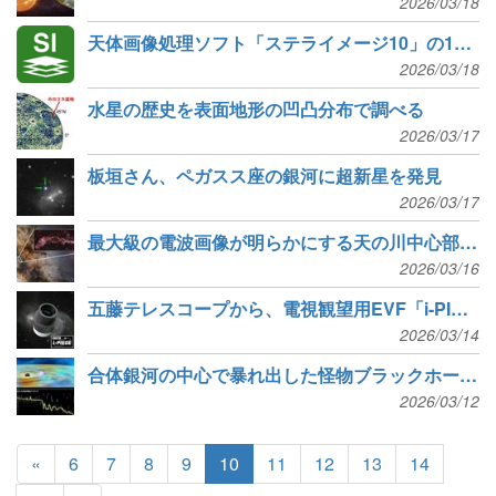
2026/03/18
天体画像処理ソフト「ステライメージ10」の10.0fアップデータで、不具合修正やカメラRAW対応など
2026/03/18
水星の歴史を表面地形の凹凸分布で調べる
2026/03/17
板垣さん、ペガスス座の銀河に超新星を発見
2026/03/17
最大級の電波画像が明らかにする天の川中心部の化学組成
2026/03/16
五藤テレスコープから、電視観望用EVF「i-PIECE」新発売
2026/03/14
合体銀河の中心で暴れ出した怪物ブラックホールの風を観測
2026/03/12
«
6
7
8
9
10
11
12
13
14