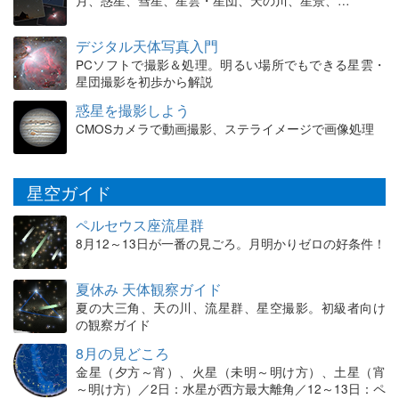
デジタル天体写真入門
PCソフトで撮影＆処理。明るい場所でもできる星雲・
星団撮影を初歩から解説
惑星を撮影しよう
CMOSカメラで動画撮影、ステライメージで画像処理
星空ガイド
ペルセウス座流星群
8月12～13日が一番の見ごろ。月明かりゼロの好条件！
夏休み 天体観察ガイド
夏の大三角、天の川、流星群、星空撮影。初級者向け
の観察ガイド
8月の見どころ
金星（夕方～宵）、火星（未明～明け方）、土星（宵
～明け方）／2日：水星が西方最大離角／12～13日：ペ