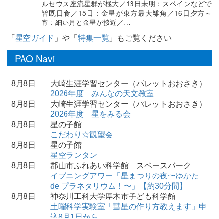
ルセウス座流星群が極大／13日未明：スペインなどで
皆既日食／15日：金星が東方最大離角／16日夕方～
宵：細い月と金星が接近／…
「
星空ガイド
」や「
特集一覧
」もご覧ください
PAO Navi