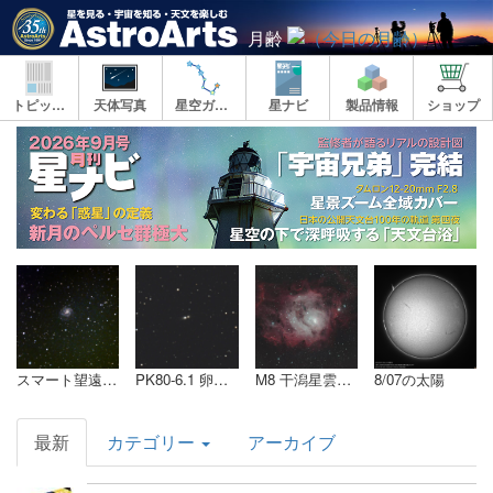
月齢
トピックス
天体写真
星空ガイド
星ナビ
製品情報
ショップ
AstroArts
Topics
スマート望遠鏡によるM101
PK80-6.1 卵星雲
M8 干潟星雲 いて座
8/07の太陽
最新
カテゴリー
アーカイブ
ヘ