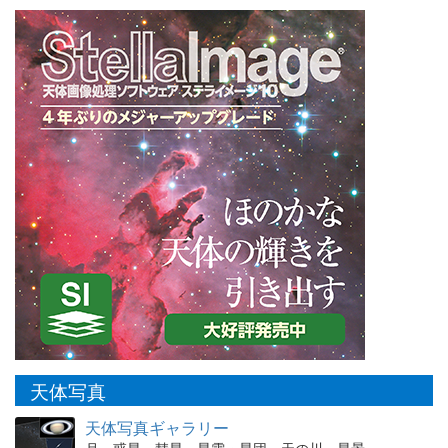
天体写真
天体写真ギャラリー
月、惑星、彗星、星雲・星団、天の川、星景、…