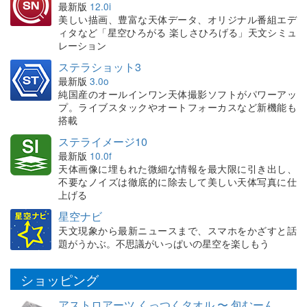
最新版
12.0i
美しい描画、豊富な天体データ、オリジナル番組エデ
ィタなど「星空ひろがる 楽しさひろげる」天文シミュ
レーション
ステラショット3
最新版
3.0o
純国産のオールインワン天体撮影ソフトがパワーアッ
プ。ライブスタックやオートフォーカスなど新機能も
搭載
ステライメージ10
最新版
10.0f
天体画像に埋もれた微細な情報を最大限に引き出し、
不要なノイズは徹底的に除去して美しい天体写真に仕
上げる
星空ナビ
天文現象から最新ニュースまで、スマホをかざすと話
題がうかぶ。不思議がいっぱいの星空を楽しもう
ショッピング
アストロアーツ くっつくタオル 〜 包むーん