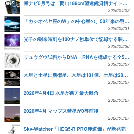
星ナビ5月号は「岡山188cm望遠鏡貸切ナイト」と「CP+2026レポート」
ッ
2026/04/02
ド
「カシオペヤ座のW」の中心星の、50年来の謎を解明
ラ
2026/03/31
イ
光子の到来時刻を100ナノ秒単位で記録する装置「IMONY」
2026/03/30
ン
リュウグウ試料からDNA・RNAを構成する全5種の核酸塩基を検出
2026/03/27
木星と土星に新衛星、木星は101個、土星は285個に
2026/03/27
2026年4月4日 水星が西方最大離角
2026/03/27
2026年4月 マップス彗星が0等前後
2026/03/27
Sky-Watcher「HEQ5-R PRO赤道儀」が新発売